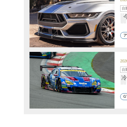
カ
自
テ
ゴ
リ
ー
ア
20
カ
自
テ
ゴ
冷
リ
ー
G