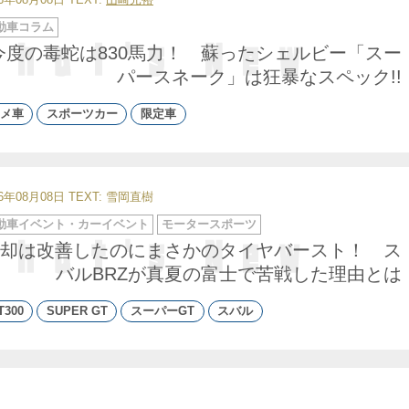
動車コラム
今度の毒蛇は830馬力！ 蘇ったシェルビー「スー
パースネーク」は狂暴なスペック!!
メ車
スポーツカー
限定車
26年08月08日
TEXT: 雪岡直樹
動車イベント・カーイベント
モータースポーツ
却は改善したのにまさかのタイヤバースト！ ス
バルBRZが真夏の富士で苦戦した理由とは
T300
SUPER GT
スーパーGT
スバル