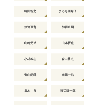
嶋田智之
まるも亜希子
伊達軍曹
御堀直嗣
山崎元裕
山本晋也
小林敦志
森口将之
青山尚暉
南陽一浩
廣本 泉
渡辺陽一郎