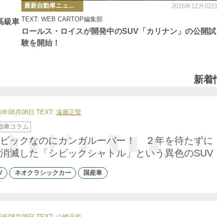
カ
最新自動車ニュース
2016年12月02
テ
ゴ
TEXT: WEB CARTOP編集部
リ
高級車
ー
ロールス・ロイスが開発中のSUV「カリナン」の公開試
験を開始！
新着
26年08月08日
TEXT:
遠藤正賢
動車コラム
ビックなのにカンガルーバー！ ２年を待たずに
消滅した「シビックシャトル」という異色のSUV
V
ネオクラシックカー
国産車
26年08月08日
TEXT:
山崎元裕