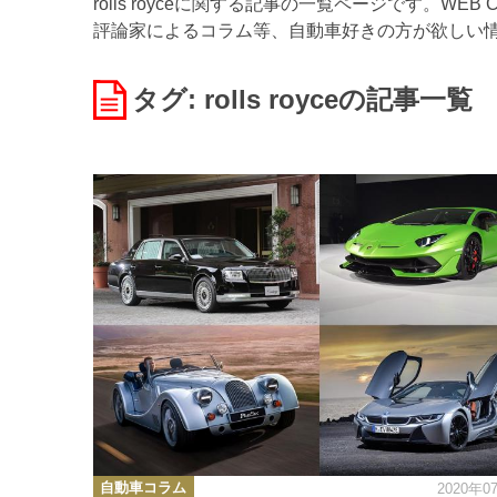
rolls royceに関する記事の一覧ページです。W
評論家によるコラム等、自動車好きの方が欲しい
タグ: rolls royce
の記事一覧
カ
自動車コラム
2020年0
テ