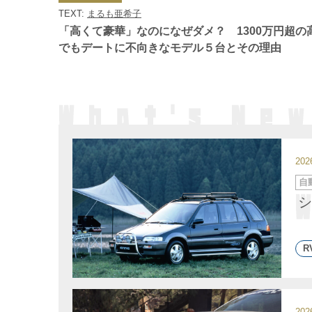
ゴ
TEXT:
まるも亜希子
リ
ー
「高くて豪華」なのになぜダメ？ 1300万円超の
でもデートに不向きなモデル５台とその理由
20
カ
自
テ
ゴ
シ
リ
ー
R
20