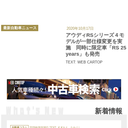
カ
最新自動車ニュース
2020年10月17日
テ
ゴ
アウディRSシリーズ４モ
リ
ー
デルが一部仕様変更を実
施 同時に限定車「RS 25
years」も発売
TEXT: WEB CARTOP
新着情報
カ
テ
自動車コラム
2026年08月06日
TEXT:
すぎもと たかよし