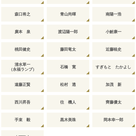
森口将之
青山尚暉
南陽一浩
廣本 泉
渡辺陽一郎
小鮒康一
桃田健史
藤田竜太
近藤暁史
清水草一
石橋 寛
すぎもと たかよし
（永福ランプ）
遠藤正賢
松村 透
加茂 新
西川昇吾
往 機人
齊藤優太
手束 毅
黒木美珠
岡本幸一郎