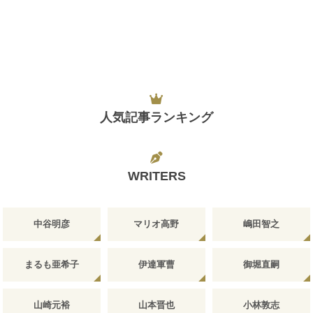
人気記事ランキング
WRITERS
中谷明彦
マリオ高野
嶋田智之
まるも亜希子
伊達軍曹
御堀直嗣
山崎元裕
山本晋也
小林敦志