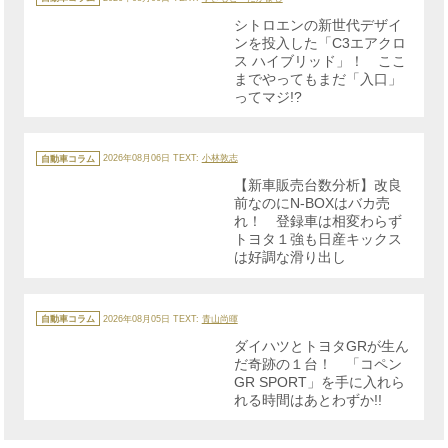
ゴ
リ
シトロエンの新世代デザイ
ー
ンを投入した「C3エアクロ
ス ハイブリッド」！ ここ
までやってもまだ「入口」
ってマジ!?
カ
テ
自動車コラム
2026年08月06日
TEXT:
小林敦志
ゴ
リ
【新車販売台数分析】改良
ー
前なのにN-BOXはバカ売
れ！ 登録車は相変わらず
トヨタ１強も日産キックス
は好調な滑り出し
カ
テ
自動車コラム
2026年08月05日
TEXT:
青山尚暉
ゴ
リ
ダイハツとトヨタGRが生ん
ー
だ奇跡の１台！ 「コペン
GR SPORT」を手に入れら
れる時間はあとわずか!!