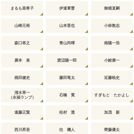
まるも亜希子
伊達軍曹
御堀直嗣
山崎元裕
山本晋也
小林敦志
森口将之
青山尚暉
南陽一浩
廣本 泉
渡辺陽一郎
小鮒康一
桃田健史
藤田竜太
近藤暁史
清水草一
石橋 寛
すぎもと たかよし
（永福ランプ）
遠藤正賢
松村 透
加茂 新
西川昇吾
往 機人
齊藤優太