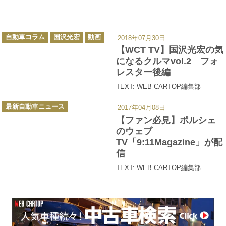
カ
自動車コラム
国沢光宏
動画
2018年07月30日
テ
ゴ
【WCT TV】国沢光宏の気
リ
ー
になるクルマvol.2 フォ
レスター後編
TEXT: WEB CARTOP編集部
カ
最新自動車ニュース
2017年04月08日
テ
ゴ
【ファン必見】ポルシェ
リ
ー
のウェブ
TV「9:11Magazine」が配
信
TEXT: WEB CARTOP編集部