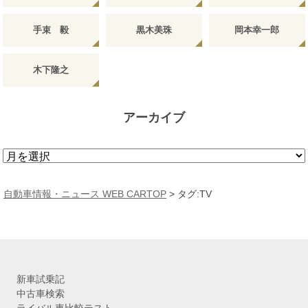
手束 毅
黒木美珠
岡本幸一郎
木下隆之
アーカイブ
ア
ー
カ
自動車情報・ニュース WEB CARTOP
>
タグ:TV
イ
ブ
新車試乗記
中古車検索
ライバル車比較テスト