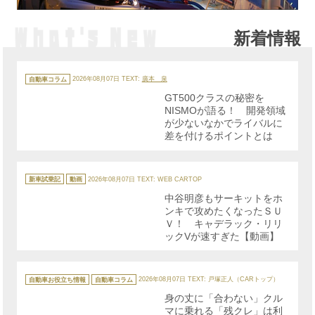
新着情報
カ
テ
自動車コラム
2026年08月07日
TEXT:
廣本 泉
ゴ
リ
GT500クラスの秘密を
ー
NISMOが語る！ 開発領域
が少ないなかでライバルに
差を付けるポイントとは
カ
テ
新車試乗記
動画
2026年08月07日
TEXT: WEB CARTOP
ゴ
リ
中谷明彦もサーキットをホ
ー
ンキで攻めたくなったＳＵ
Ｖ！ キャデラック・リリ
ックVが速すぎた【動画】
カ
テ
自動車お役立ち情報
自動車コラム
2026年08月07日
TEXT: 戸塚正人（CARトップ）
ゴ
リ
身の丈に「合わない」クル
ー
マに乗れる「残クレ」は利