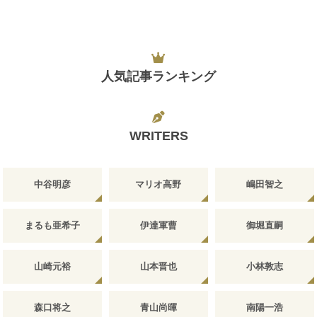
人気記事ランキング
WRITERS
中谷明彦
マリオ高野
嶋田智之
まるも亜希子
伊達軍曹
御堀直嗣
山崎元裕
山本晋也
小林敦志
森口将之
青山尚暉
南陽一浩