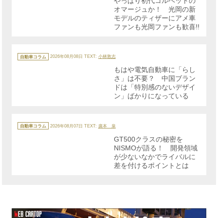
やっぱり初代コルベットの
ー
オマージュか！ 光岡の新
モデルのティザーにアメ車
ファンも光岡ファンも歓喜!!
カ
テ
自動車コラム
2026年08月08日
TEXT:
小林敦志
ゴ
リ
もはや電気自動車に「らし
ー
さ」は不要？ 中国ブラン
ドは「特別感のないデザイ
ン」ばかりになっている
カ
テ
自動車コラム
2026年08月07日
TEXT:
廣本 泉
ゴ
リ
GT500クラスの秘密を
ー
NISMOが語る！ 開発領域
が少ないなかでライバルに
差を付けるポイントとは