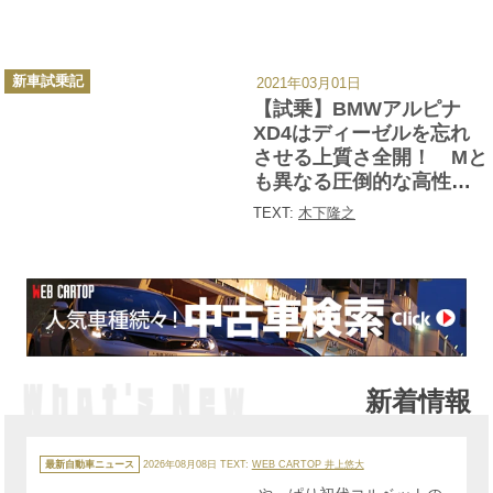
カ
新車試乗記
2021年03月01日
テ
ゴ
【試乗】BMWアルピナ
リ
ー
XD4はディーゼルを忘れ
させる上質さ全開！ Mと
も異なる圧倒的な高性能
を体感
TEXT:
木下隆之
新着情報
カ
テ
最新自動車ニュース
2026年08月08日
TEXT:
WEB CARTOP 井上悠大
ゴ
リ