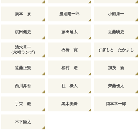
廣本 泉
渡辺陽一郎
小鮒康一
桃田健史
藤田竜太
近藤暁史
清水草一
石橋 寛
すぎもと たかよし
（永福ランプ）
遠藤正賢
松村 透
加茂 新
西川昇吾
往 機人
齊藤優太
手束 毅
黒木美珠
岡本幸一郎
木下隆之