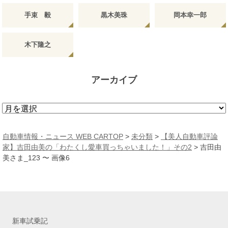
手束 毅
黒木美珠
岡本幸一郎
木下隆之
アーカイブ
ア
ー
カ
自動車情報・ニュース WEB CARTOP
>
未分類
>
【美人自動車評論
イ
家】吉田由美の「わたくし愛車買っちゃいました！」その2
>
吉田由
ブ
美さま_123 〜 画像6
新車試乗記