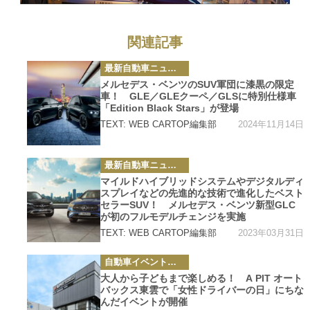
関連記事
カ
最新自動車ニュース
テ
ゴ
メルセデス・ベンツのSUV軍団に漆黒の限定
リ
車！ GLE／GLEクーペ／GLSに特別仕様車
ー
「Edition Black Stars」が登場
2024年11月14日
TEXT: WEB CARTOP編集部
カ
最新自動車ニュース
テ
ゴ
マイルドハイブリッドシステムやデジタルディ
リ
スプレイなどの先進的な技術で進化したベスト
ー
セラーSUV！ メルセデス・ベンツ新型GLC
が初のフルモデルチェンジを実施
2023年03月31日
TEXT: WEB CARTOP編集部
カ
自動車イベント・カーイベント
テ
ゴ
大人から子どもまで楽しめる！ A PIT オート
リ
バックス東雲で「女性ドライバーの日」にちな
ー
んだイベントが開催