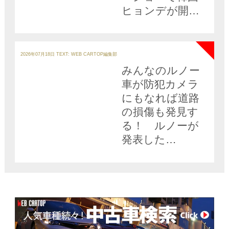
ヒョンデが開催
４日目に新型
NEW
「スターゲイザ
ー」を発表の真
カ
テ
2026年07月18日
TEXT: WEB CARTOP編集部
ゴ
意とは？
リ
みんなのルノー
ー
車が防犯カメラ
にもなれば道路
の損傷も発見す
る！ ルノーが
発表した
「cleveR
insights」が街の
安全を飛躍的に
高める可能性大!!