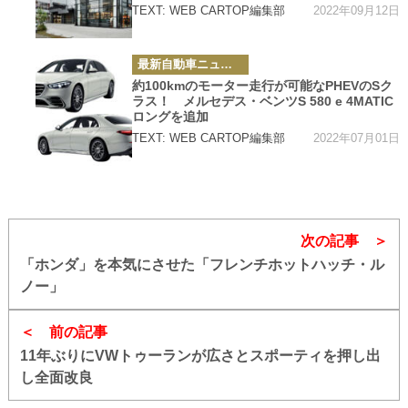
2022年09月12日
TEXT: WEB CARTOP編集部
カ
最新自動車ニュース
テ
ゴ
約100kmのモーター走行が可能なPHEVのSク
リ
ラス！ メルセデス・ベンツS 580 e 4MATIC
ー
ロングを追加
2022年07月01日
TEXT: WEB CARTOP編集部
次の記事
「ホンダ」を本気にさせた「フレンチホットハッチ・ル
ノー」
前の記事
11年ぶりにVWトゥーランが広さとスポーティを押し出
し全面改良