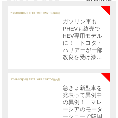
NEW
カ
テ
2026年08月05日
TEXT: WEB CARTOP編集部
ゴ
リ
ガソリン車も
ー
PHEVも終売で
HEV専用モデル
に！ トヨタ・
ハリアーが一部
改良を受け漆黒
の限定車も設定
NEW
カ
テ
2026年07月26日
TEXT: WEB CARTOP編集部
ゴ
リ
急きょ新型車を
ー
発表って異例中
の異例！ マレ
ーシアのモータ
ーショーで韓国