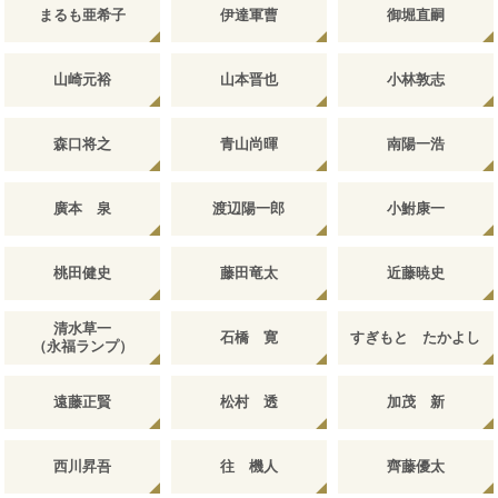
まるも亜希子
伊達軍曹
御堀直嗣
山崎元裕
山本晋也
小林敦志
森口将之
青山尚暉
南陽一浩
廣本 泉
渡辺陽一郎
小鮒康一
桃田健史
藤田竜太
近藤暁史
清水草一
石橋 寛
すぎもと たかよし
（永福ランプ）
遠藤正賢
松村 透
加茂 新
西川昇吾
往 機人
齊藤優太