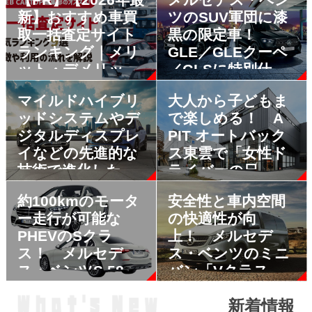
新】おすすめ車買
ツのSUV軍団に漆
取一括査定サイト
黒の限定車！
ランキング｜メリ
GLE／GLEクーペ
ット・デメリット
／GLSに特別仕様
も解説
車「Edition Black
マイルドハイブリ
大人から子どもま
Stars」が登場
ッドシステムやデ
で楽しめる！ A
ジタルディスプレ
PIT オートバック
イなどの先進的な
ス東雲で「女性ド
技術で進化したベ
ライバーの日」に
ストセラー
ちなんだイベント
約100kmのモータ
安全性と車内空間
SUV！ メルセデ
が開催
ー走行が可能な
の快適性が向
ス・ベンツ新型
PHEVのSクラ
上！ メルセデ
GLCが初のフルモ
ス！ メルセデ
ス・ベンツのミニ
デルチェンジを実
ス・ベンツS 580 e
バン「Vクラス」
施
4MATIC ロングを
が一部改良
新着情報
追加