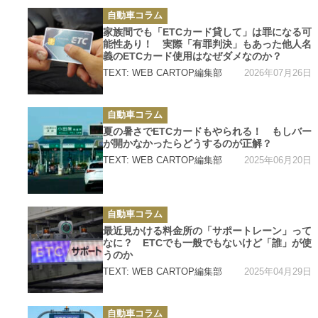
カ
自動車コラム
テ
ゴ
家族間でも「ETCカード貸して」は罪になる可
リ
能性あり！ 実際「有罪判決」もあった他人名
ー
義のETCカード使用はなぜダメなのか？
2026年07月26日
TEXT: WEB CARTOP編集部
カ
自動車コラム
テ
ゴ
夏の暑さでETCカードもやられる！ もしバー
リ
が開かなかったらどうするのが正解？
ー
2025年06月20日
TEXT: WEB CARTOP編集部
カ
自動車コラム
テ
ゴ
最近見かける料金所の「サポートレーン」って
リ
なに？ ETCでも一般でもないけど「誰」が使
ー
うのか
2025年04月29日
TEXT: WEB CARTOP編集部
カ
自動車コラム