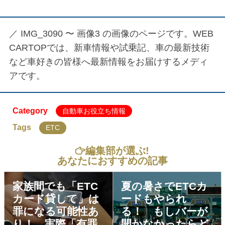
／
IMG_3090 〜 画像3
の画像のページです。WEB
CARTOPでは、新車情報や試乗記、車の最新技術
など車好きの皆様へ最新情報をお届けするメディ
アです。
Category
自動車お役立ち情報
Tags
ETC
編集部が選ぶ!
あなたにおすすめの記事
家族間でも「ETC
夏の暑さでETCカ
カード貸して」は
ードもやられ
罪になる可能性あ
る！ もしバーが
り！ 実際「有罪
開かなかったらど