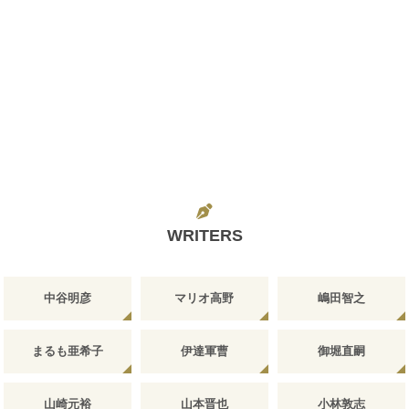
WRITERS
中谷明彦
マリオ高野
嶋田智之
まるも亜希子
伊達軍曹
御堀直嗣
山崎元裕
山本晋也
小林敦志