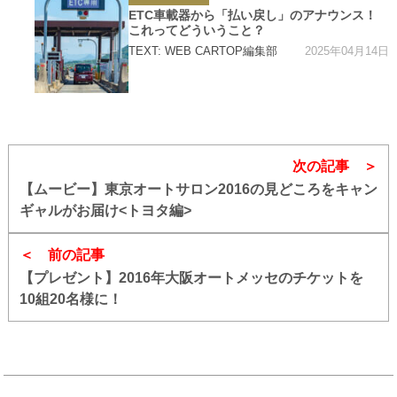
テ
ゴ
ETC車載器から「払い戻し」のアナウンス！
リ
これってどういうこと？
ー
2025年04月14日
TEXT: WEB CARTOP編集部
次の記事
【ムービー】東京オートサロン2016の見どころをキャン
ギャルがお届け<トヨタ編>
前の記事
【プレゼント】2016年大阪オートメッセのチケットを
10組20名様に！