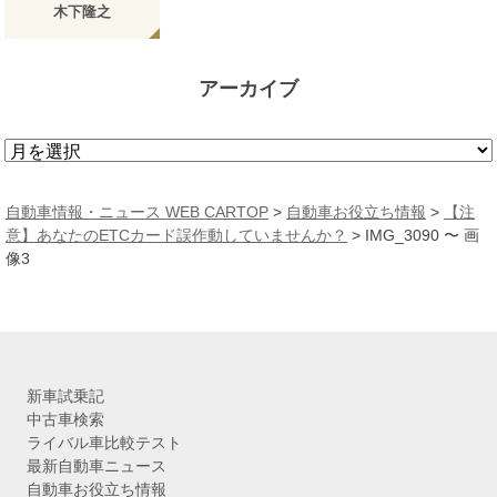
木下隆之
アーカイブ
ア
ー
カ
自動車情報・ニュース WEB CARTOP
>
自動車お役立ち情報
>
【注
イ
意】あなたのETCカード誤作動していませんか？
>
IMG_3090 〜 画
ブ
像3
新車試乗記
中古車検索
ライバル車比較テスト
最新自動車ニュース
自動車お役立ち情報