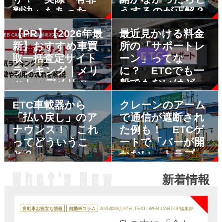
判決」もあった他
うするのが正解？
人名義のETCカー
【PR】【2026年最
最近見かける料金
ド使用はなぜダメ
新】おすすめ車買
所の「サポートレ
なのか？
取一括査定サイト
ーン」ってな
ランキング｜メリ
に？ ETCでも一
ット・デメリット
般でもないけど
も解説
「誰」が使うのか
ETC車載器から
クレーンのアーム
「払い戻し」のア
で通信が遮断され
ナウンス！ これ
た例も！ ETCゲ
ってどういうこ
ートで「バーが開
と？
かない」トラブル
の原因とは？
新着情報
NEW
カ
テ
自動車お役立ち情報
自動車コラム
2026年08月07日
TEXT: WEB CARTOP編集部
ゴ
リ
ー