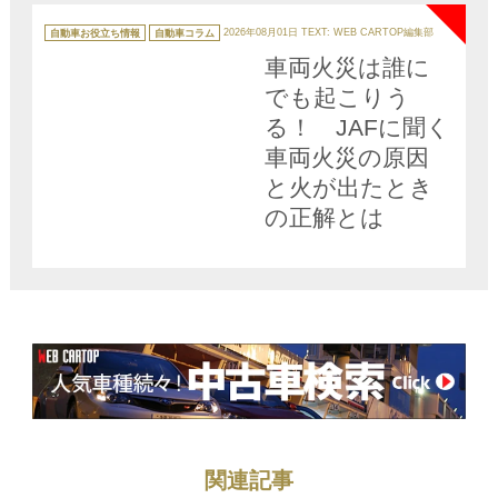
の重要性
カ
テ
自動車お役立ち情報
自動車コラム
2026年08月01日
TEXT: WEB CARTOP編集部
ゴ
リ
車両火災は誰に
ー
でも起こりう
る！ JAFに聞く
車両火災の原因
と火が出たとき
の正解とは
関連記事