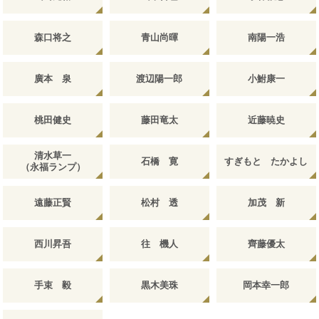
森口将之
青山尚暉
南陽一浩
廣本 泉
渡辺陽一郎
小鮒康一
桃田健史
藤田竜太
近藤暁史
清水草一
石橋 寛
すぎもと たかよし
（永福ランプ）
遠藤正賢
松村 透
加茂 新
西川昇吾
往 機人
齊藤優太
手束 毅
黒木美珠
岡本幸一郎