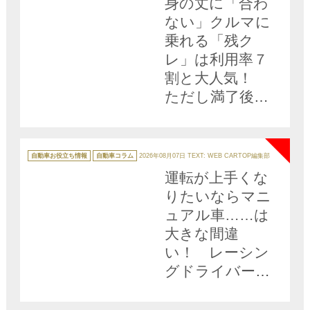
身の丈に「合わ
ない」クルマに
乗れる「残ク
レ」は利用率７
割と大人気！
ただし満了後に
待ち受ける「落
NEW
とし穴」を経験
者が語る
カ
テ
自動車お役立ち情報
自動車コラム
2026年08月07日
TEXT: WEB CARTOP編集部
ゴ
リ
運転が上手くな
ー
りたいならマニ
ュアル車……は
大きな間違
い！ レーシン
グドライバーが
語る「基礎を学
NEW
ぶオートマ車」