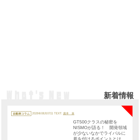
新着情報
NE
カ
テ
自動車コラム
2026年08月07日
TEXT:
廣本 泉
ゴ
リ
GT500クラスの秘密を
ー
NISMOが語る！ 開発領域
が少ないなかでライバルに
差を付けるポイントとは