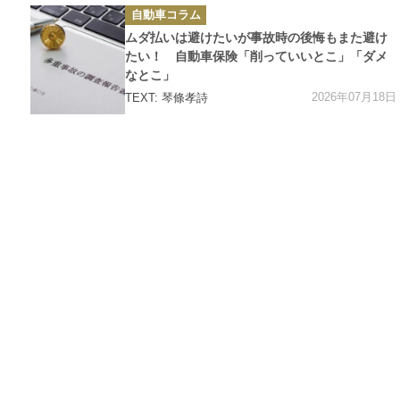
カ
自動車コラム
テ
ゴ
ムダ払いは避けたいが事故時の後悔もまた避け
リ
ー
たい！ 自動車保険「削っていいとこ」「ダメ
なとこ」
2026年07月18日
TEXT: 琴條孝詩