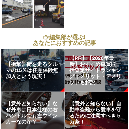
編集部が選ぶ!
あなたにおすすめの記事
【PR】【2026年最
【衝撃】街を走るクル
新】おすすめ車買取一
マの15％は任意保険無
括査定サイトランキン
加入という現実！
グ｜メリット・デメリ
ットも解説
【意外と知らない】な
【意外と知らない】自
ぜ外車は日本仕様の右
動車盗難から愛車を守
ハンドルでも左ウイン
るために注意すべき５
カーなのか？
カ条！