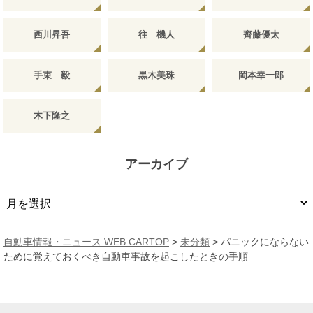
西川昇吾
往 機人
齊藤優太
手束 毅
黒木美珠
岡本幸一郎
木下隆之
アーカイブ
ア
ー
カ
自動車情報・ニュース WEB CARTOP
>
未分類
>
パニックにならない
イ
ために覚えておくべき自動車事故を起こしたときの手順
ブ