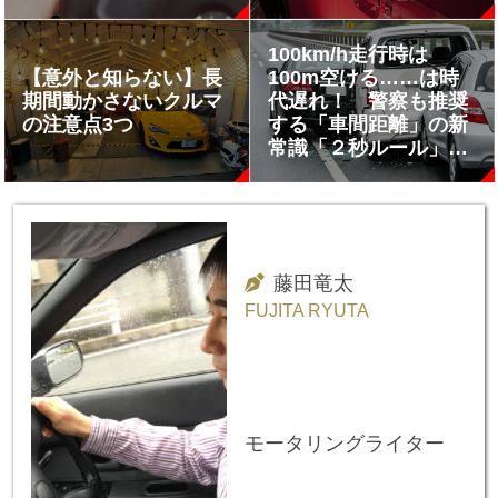
100km/h走行時は
【意外と知らない】長
100m空ける……は時
期間動かさないクルマ
代遅れ！ 警察も推奨
の注意点3つ
する「車間距離」の新
常識「２秒ルール」と
は
藤田竜太
FUJITA RYUTA
モータリングライター