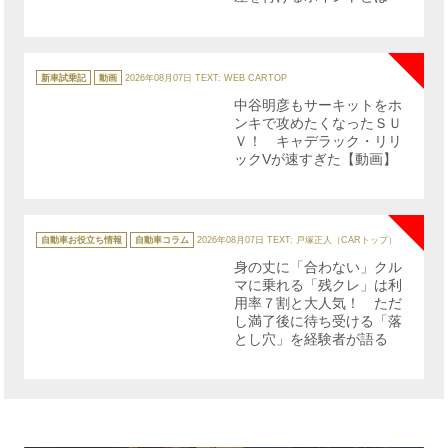
NE
カ
テ
新車試乗記
動画
2026年08月07日
TEXT: WEB CARTOP
ゴ
リ
中谷明彦もサーキットをホ
ー
ンキで攻めたくなったＳＵ
Ｖ！ キャデラック・リリ
ックVが速すぎた【動画】
NE
カ
テ
自動車お役立ち情報
自動車コラム
2026年08月07日
TEXT: 戸塚正人（CARトップ）
ゴ
リ
身の丈に「合わない」クル
ー
マに乗れる「残クレ」は利
用率７割と大人気！ ただ
し満了後に待ち受ける「落
とし穴」を経験者が語る