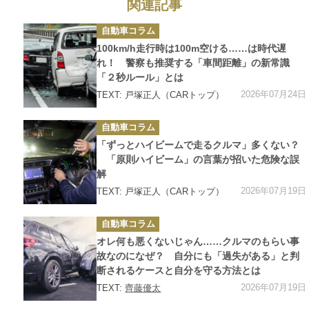
関連記事
カ
自動車コラム
テ
ゴ
100km/h走行時は100m空ける……は時代遅
リ
ー
れ！ 警察も推奨する「車間距離」の新常識
「２秒ルール」とは
2026年07月24日
TEXT: 戸塚正人（CARトップ）
カ
自動車コラム
テ
ゴ
「ずっとハイビームで走るクルマ」多くない？
リ
ー
「原則ハイビーム」の言葉が招いた危険な誤
解
2026年07月19日
TEXT: 戸塚正人（CARトップ）
カ
自動車コラム
テ
ゴ
オレ何も悪くないじゃん……クルマのもらい事
リ
ー
故なのになぜ？ 自分にも「過失がある」と判
断されるケースと自分を守る方法とは
2026年07月19日
TEXT:
齊藤優太