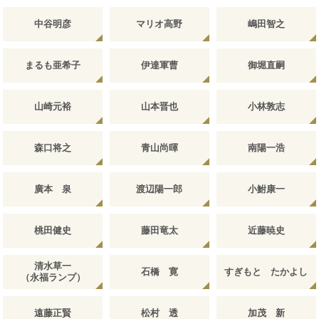
中谷明彦
マリオ高野
嶋田智之
まるも亜希子
伊達軍曹
御堀直嗣
山崎元裕
山本晋也
小林敦志
森口将之
青山尚暉
南陽一浩
廣本 泉
渡辺陽一郎
小鮒康一
桃田健史
藤田竜太
近藤暁史
清水草一
石橋 寛
すぎもと たかよし
（永福ランプ）
遠藤正賢
松村 透
加茂 新