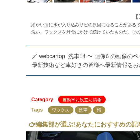
【
細かい所に水が入り込みサビの原因になることがある 
洗い、ワックスを丹念にかけて続けていたものだ。その時
／
webcartop_洗車14 〜 画像6
の画像のペー
最新技術など車好きの皆様へ最新情報をお
Category
自動車お役立ち情報
Tags
ワックス
洗車
錆
編集部が選ぶ!
あなたにおすすめの記