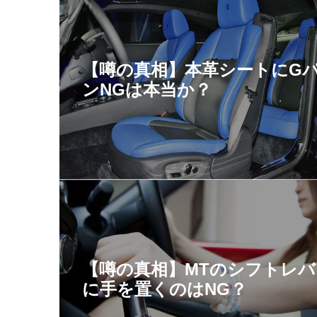
【噂の真相】本革シートにG
ンNGは本当か？
【噂の真相】MTのシフトレバ
に手を置くのはNG？