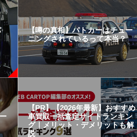
パ
【噂の真相】パトカーはチュー
ニングされているって本当？
【PR】【2026年最新】おすすめ
ー
車買取一括査定サイトランキン
グ｜メリット・デメリットも解
説