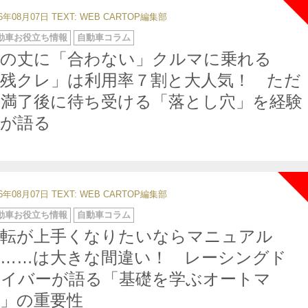
26年08月07日
TEXT: WEB CARTOP編集部
動車お役立ち情報
自動車コラム
身の丈に「合わない」クルマに乗れる
「残クレ」は利用率７割と大人気！ ただ
し満了後に待ち受ける「落とし穴」を経験
者が語る
26年08月07日
TEXT: WEB CARTOP編集部
動車お役立ち情報
自動車コラム
運転が上手くなりたいならマニュアル
車……は大きな間違い！ レーシングド
ライバーが語る「基礎を学ぶオートマ
車」の重要性