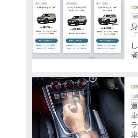
20
カ
自
テ
ゴ
リ
ー
20
カ
自
テ
ゴ
リ
ー