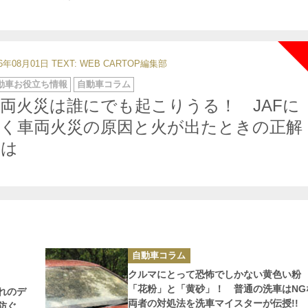
26年08月01日
TEXT: WEB CARTOP編集部
動車お役立ち情報
自動車コラム
両火災は誰にでも起こりうる！ JAFに
聞く車両火災の原因と火が出たときの正解
とは
カ
自動車コラム
テ
ゴ
クルマにとって恐怖でしかない黄色い粉
リ
ー
「花粉」と「黄砂」！ 普通の洗車はNG
れのデ
両者の対処法を洗車マイスターが伝授!!
防ぐ