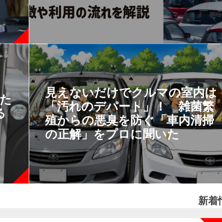
見えないだけでクルマの室内は
あた
「汚れのデパート」！ 雑菌繁
る
殖からの悪臭を防ぐ「車内清掃
の正解」をプロに聞いた
新着