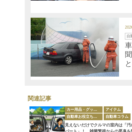
20
カ
自
テ
ゴ
車
リ
ー
関連記事
カ
カー用品・グッズ情報
アイテム
テ
ゴ
自動車お役立ち情報
自動車コラム
リ
ー
見えないだけでクルマの室内は「汚
パート」！ 雑菌繁殖からの悪臭を