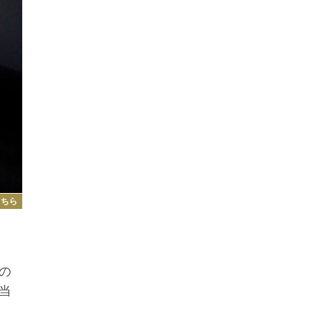
こちら
の
当