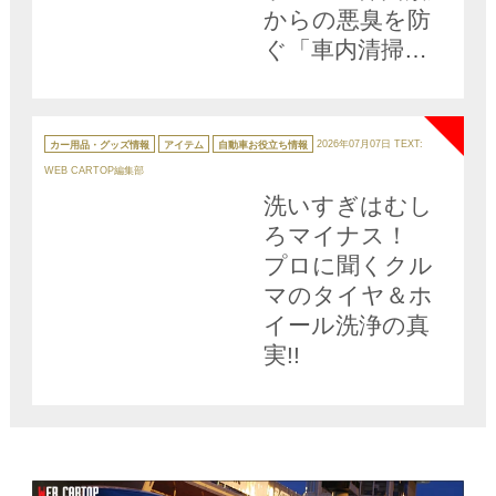
からの悪臭を防
ぐ「車内清掃の
正解」をプロに
NEW
聞いた
カ
テ
カー用品・グッズ情報
アイテム
自動車お役立ち情報
2026年07月07日
TEXT:
ゴ
リ
WEB CARTOP編集部
ー
洗いすぎはむし
ろマイナス！
プロに聞くクル
マのタイヤ＆ホ
イール洗浄の真
実!!