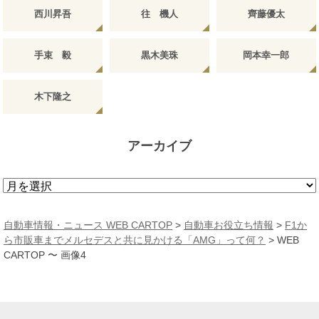
西川昇吾
往 機人
齊藤優太
手束 毅
黒木美珠
岡本幸一郎
木下隆之
アーカイブ
ア
ー
カ
自動車情報・ニュース WEB CARTOP
>
自動車お役立ち情報
>
F1か
イ
ら市販車までメルセデスと共に見かける「AMG」って何？
>
WEB
ブ
CARTOP 〜 画像4