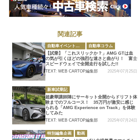
関連記事
カ
自動車イベント・カーイベント
自動車コラム
テ
ゴ
【試乗】「これスリックか？」AMG GTは血
リ
の気が引くほどの強烈な速さと曲がり！ 富士
ー
スピードウェイで全開走行を試した!!
2025年07月25日
TEXT: WEB CARTOP編集部
カ
新車試乗記
テ
ゴ
超豪華講師陣にサーキット全開からドリフト体
リ
験までのフルコース！ 35万円が激安に感じ
ー
られる「AMG Experience on Track」を体験
してみた
2025年07月24日
TEXT: WEB CARTOP編集部
カ
特別編集企画
動画
テ
ゴ