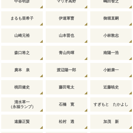
中谷明彦
マリオ高野
嶋田智之
まるも亜希子
伊達軍曹
御堀直嗣
山崎元裕
山本晋也
小林敦志
森口将之
青山尚暉
南陽一浩
廣本 泉
渡辺陽一郎
小鮒康一
桃田健史
藤田竜太
近藤暁史
清水草一
石橋 寛
すぎもと たかよし
（永福ランプ）
遠藤正賢
松村 透
加茂 新