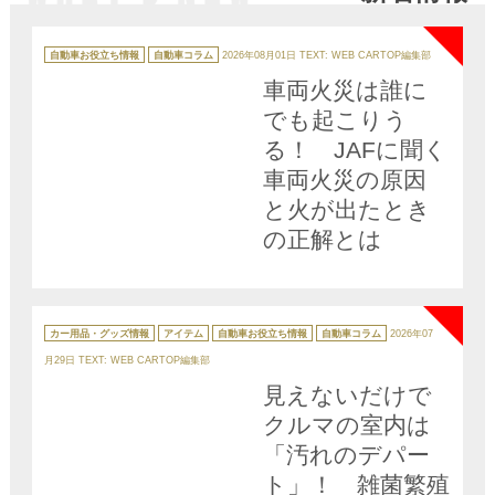
NEW
た!!
カ
テ
自動車お役立ち情報
自動車コラム
2026年08月01日
TEXT: WEB CARTOP編集部
ゴ
リ
車両火災は誰に
ー
でも起こりう
る！ JAFに聞く
車両火災の原因
と火が出たとき
の正解とは
NEW
カ
テ
カー用品・グッズ情報
アイテム
自動車お役立ち情報
自動車コラム
2026年07
ゴ
リ
月29日
TEXT: WEB CARTOP編集部
ー
見えないだけで
クルマの室内は
「汚れのデパー
ト」！ 雑菌繁殖