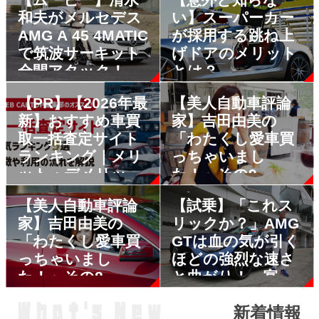
和夫がメルセデス
い】スーパーカー
AMG A 45 4MATIC
が採用する跳ね上
で筑波サーキット
げドアのメリット
全開アタック！
とは？
【PR】【2026年最
【美人自動車評論
新】おすすめ車買
家】吉田由美の
取一括査定サイト
「わたくし愛車買
ランキング｜メリ
っちゃいまし
ット・デメリット
た！」その9
も解説
【美人自動車評論
【試乗】「これス
家】吉田由美の
リックか？」AMG
「わたくし愛車買
GTは血の気が引く
っちゃいまし
ほどの強烈な速さ
た！」その8
と曲がり！ 富士
スピードウェイで
新着情報
全開走行を試し