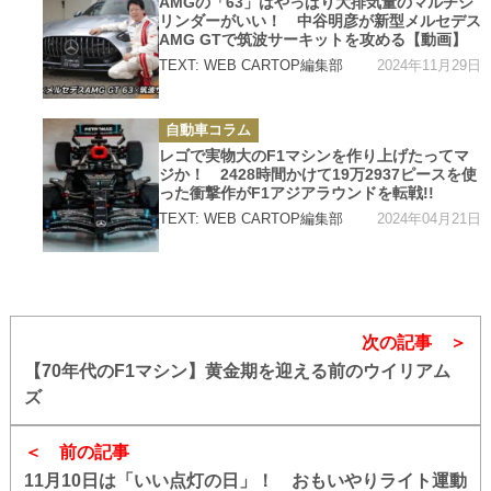
AMGの「63」はやっぱり大排気量のマルチシ
リ
リンダーがいい！ 中谷明彦が新型メルセデス
ー
AMG GTで筑波サーキットを攻める【動画】
2024年11月29日
TEXT: WEB CARTOP編集部
カ
自動車コラム
テ
ゴ
レゴで実物大のF1マシンを作り上げたってマ
リ
ジか！ 2428時間かけて19万2937ピースを使
ー
った衝撃作がF1アジアラウンドを転戦!!
2024年04月21日
TEXT: WEB CARTOP編集部
次の記事
【70年代のF1マシン】黄金期を迎える前のウイリアム
ズ
前の記事
11月10日は「いい点灯の日」！ おもいやりライト運動