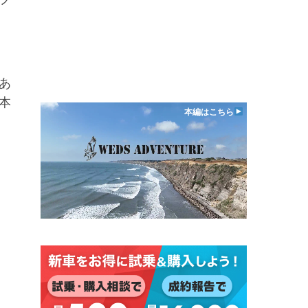
あ
本
本編はこちら