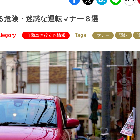
る危険・迷惑な運転マナー８選
tegory
Tags
自動車お役立ち情報
マナー
運転