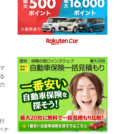
マ
る
の
行
ペナ