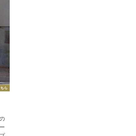
こちら
の
ー
プ