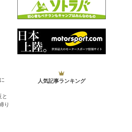
に
人気記事ランキング
反と
締り