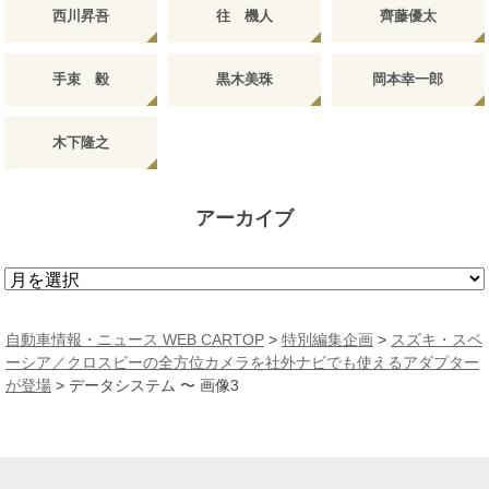
西川昇吾
往 機人
齊藤優太
手束 毅
黒木美珠
岡本幸一郎
木下隆之
アーカイブ
ア
ー
カ
自動車情報・ニュース WEB CARTOP
>
特別編集企画
>
スズキ・スペ
イ
ーシア／クロスビーの全方位カメラを社外ナビでも使えるアダプター
ブ
が登場
>
データシステム 〜 画像3