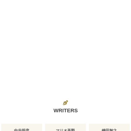
WRITERS
中谷明彦
マリオ高野
嶋田智之