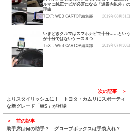
リ
ルマに純正ナビが必須になる「道案内以外」の
ー
理由
2019年08月31日
TEXT: WEB CARTOP編集部
カ
いまどきクルマはスマホナビで十分……という
テ
が十分ではないケース３つ
ゴ
リ
2019年07月30日
TEXT: WEB CARTOP編集部
ー
次の記事
よりスタイリッシュに！ トヨタ・カムリにスポーティ
な新グレード「WS」が登場
前の記事
助手席は何の助手？ グローブボックスは手袋入れ？