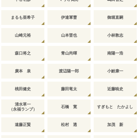
まるも亜希子
伊達軍曹
御堀直嗣
山崎元裕
山本晋也
小林敦志
森口将之
青山尚暉
南陽一浩
廣本 泉
渡辺陽一郎
小鮒康一
桃田健史
藤田竜太
近藤暁史
清水草一
石橋 寛
すぎもと たかよし
（永福ランプ）
遠藤正賢
松村 透
加茂 新