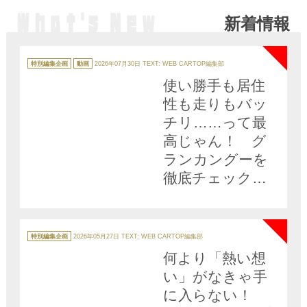
ナ５つ
も解説
新着情報
NEW
カ
テ
特別編集企画
動画
2026年07月30日
TEXT: WEB CARTOP編集部
ゴ
リ
使い勝手も居住
ー
性も走りもバッ
チリ……って最
高じゃん！ グ
ランカングーを
徹底チェックし
たら魅力しかな
NEW
かった 黒木美
珠×石田貴臣【動
カ
テ
特別編集企画
2026年05月27日
TEXT: WEB CARTOP編集部
ゴ
画】
リ
何より「熱い想
ー
い」がなきゃ手
に入らない！