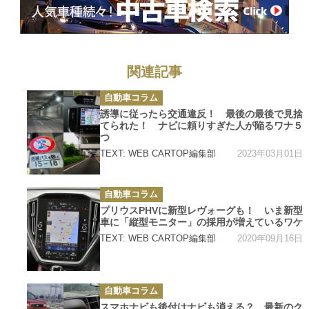
関連記事
カ
自動車コラム
テ
ゴ
誘導に従ったら交通違反！ 最後の最後で見捨
リ
てられた！ ナビに頼りすぎた人が陥るワナ５
ー
つ
2023年03月01日
TEXT: WEB CARTOP編集部
カ
自動車コラム
テ
ゴ
プリウスPHVに新型レヴォーグも！ いま新型
リ
車に「縦型モニター」の採用が増えているワケ
ー
2020年09月16日
TEXT: WEB CARTOP編集部
カ
自動車コラム
テ
ゴ
スマホナビも後付けナビも消える？ 最新のク