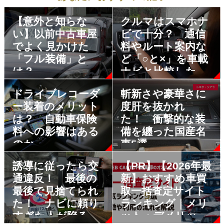
【意外と知らな
クルマはスマホナ
い】以前中古車屋
ビで十分？ 通信
でよく見かけた
料やルート案内な
「フル装備」と
ど「○と×」を車載
は？
ナビと比較した
ドライブレコーダ
斬新さや豪華さに
ー装着のメリット
度肝を抜かれ
は？ 自動車保険
た！ 衝撃的な装
料への影響はある
備を纏った国産名
のか
車5選
誘導に従ったら交
【PR】【2026年最
通違反！ 最後の
新】おすすめ車買
最後で見捨てられ
取一括査定サイト
た！ ナビに頼り
ランキング｜メリ
すぎた人が陥るワ
ット・デメリット