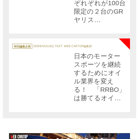
ぞれぞれが100台
限定の２台のGR
ヤリス
「MORIZO RR」
NEW
「セバスチャ
ン・オジエ 9x ワ
カ
テ
特別編集企画
2026年04月24日
TEXT: WEB CARTOP編集部
ゴ
ールドチャンピ
リ
日本のモーター
ー
オンエディショ
スポーツを継続
ン」が堂々登場
するためにオイ
ル業界を変え
る！ 「RRBO」
は勝てるオイル
を造り続けてき
たMoty’sだから
こそできる取り
組みだった