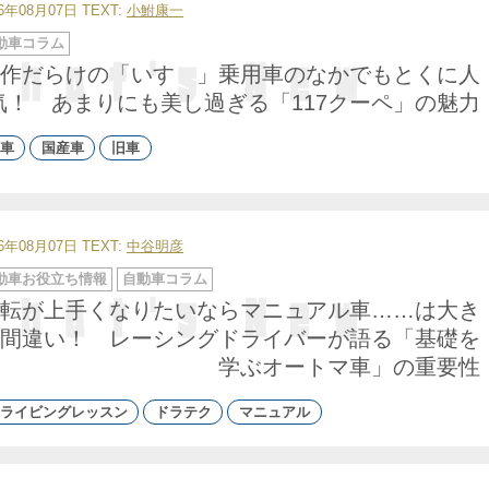
26年08月07日
TEXT:
小鮒康一
動車コラム
作だらけの「いすゞ」乗用車のなかでもとくに人
気！ あまりにも美し過ぎる「117クーペ」の魅力
車
国産車
旧車
26年08月07日
TEXT:
中谷明彦
動車お役立ち情報
自動車コラム
転が上手くなりたいならマニュアル車……は大き
間違い！ レーシングドライバーが語る「基礎を
学ぶオートマ車」の重要性
ライビングレッスン
ドラテク
マニュアル