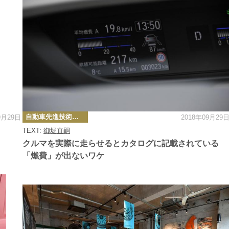
カ
自動車先進技術・テクノロジーニュース
9月29日
2018年09月29
テ
ゴ
TEXT:
御堀直嗣
リ
ー
クルマを実際に走らせるとカタログに記載されている
「燃費」が出ないワケ