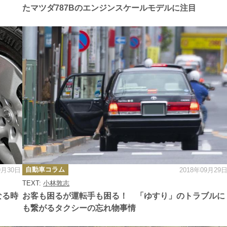
たマツダ787Bのエンジンスケールモデルに注目
カ
自動車コラム
9月30日
2018年09月29
テ
ゴ
TEXT:
小林敦志
リ
ー
なる時
お客も困るが運転手も困る！ 「ゆすり」のトラブルに
も繋がるタクシーの忘れ物事情