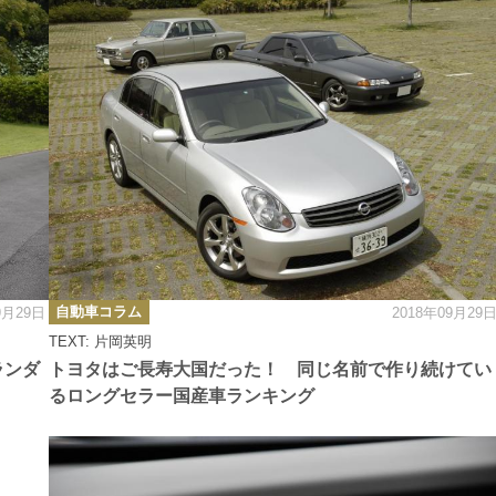
カ
自動車コラム
9月29日
2018年09月29
テ
ゴ
TEXT: 片岡英明
リ
ー
ランダ
トヨタはご長寿大国だった！ 同じ名前で作り続けてい
るロングセラー国産車ランキング