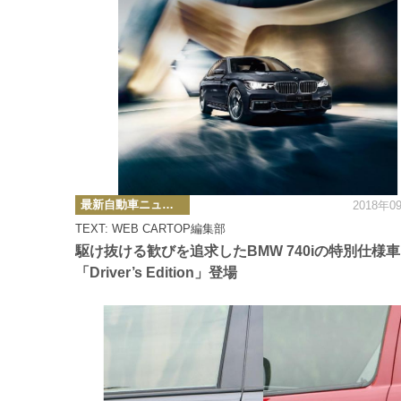
カ
最新自動車ニュース
2018年0
テ
ゴ
TEXT: WEB CARTOP編集部
リ
ー
駆け抜ける歓びを追求したBMW 740iの特別仕様車
「Driver’s Edition」登場