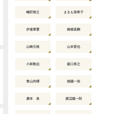
嶋田智之
まるも亜希子
伊達軍曹
御堀直嗣
山崎元裕
山本晋也
小林敦志
森口将之
青山尚暉
南陽一浩
廣本 泉
渡辺陽一郎