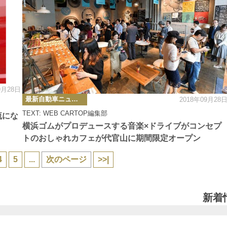
9月28日
カ
最新自動車ニュース
2018年09月28
テ
ゴ
TEXT: WEB CARTOP編集部
リ
流にな
ー
横浜ゴムがプロデュースする音楽×ドライブがコンセプ
トのおしゃれカフェが代官山に期間限定オープン
4
5
...
次のページ
>>|
新着