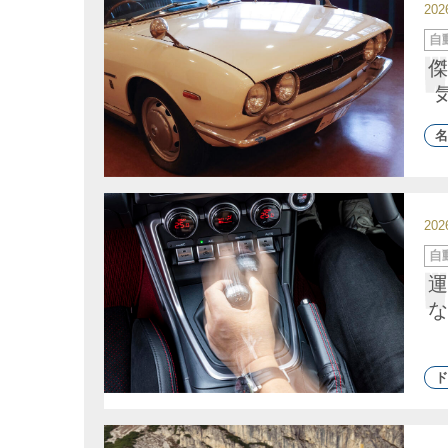
20
カ
自
テ
ゴ
傑
リ
ー
名
20
カ
自
テ
ゴ
運
リ
ー
な
ド