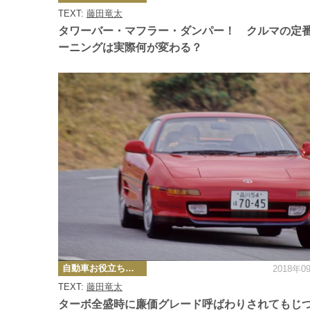
ゴ
TEXT:
藤田竜太
リ
ー
タワーバー・マフラー・ダンパー！ クルマの定
ーニングは実際何が変わる？
カ
自動車お役立ち情報
2018年0
テ
ゴ
TEXT:
藤田竜太
リ
ー
ターボ全盛時に廉価グレード呼ばわりされてもじ