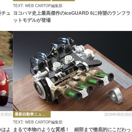
ゴ
TEXT: WEB CARTOP編集部
リ
ー
番チュ
ヨコハマ史上最高傑作のiceGUARD 6に待望のランフラ
ットモデルが登場
カ
最新自動車ニュース
9月30日
2018年09月30
テ
ゴ
TEXT: WEB CARTOP編集部
リ
ー
つはよ
まるで本物のような質感！ 細部まで徹底的にこだわっ