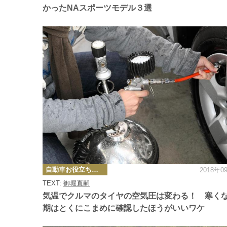
かったNAスポーツモデル３選
カ
自動車お役立ち情報
2018年0
テ
ゴ
TEXT:
御堀直嗣
リ
ー
気温でクルマのタイヤの空気圧は変わる！ 寒く
期はとくにこまめに確認したほうがいいワケ