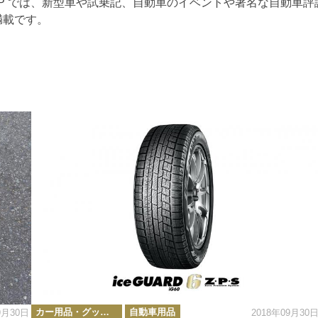
RTOP では、新型車や試乗記、自動車のイベントや著名な自動車評
満載です。
カ
カー用品・グッズ情報
自動車用品
9月30日
2018年09月30
テ