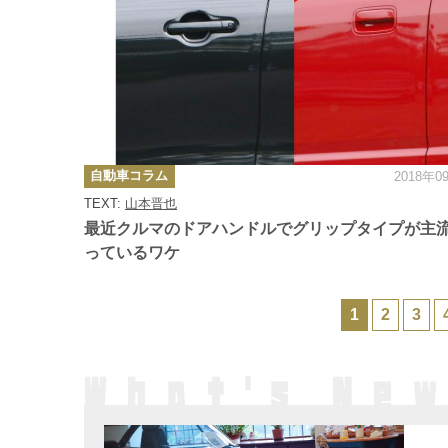
カ
自動車コラム
2018年0
テ
ゴ
TEXT:
山本晋也
リ
ー
最近クルマのドアハンドルでグリップタイプが主
っているワケ
1
2
3