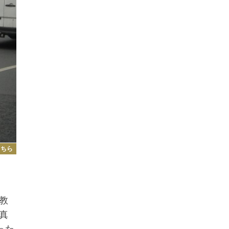
こちら
教
真