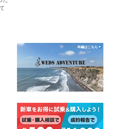
った
て
本編はこちら