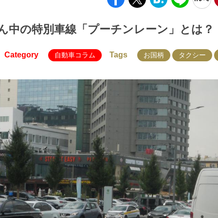
ん中の特別車線「プーチンレーン」とは？
Category
Tags
自動車コラム
お国柄
タクシー