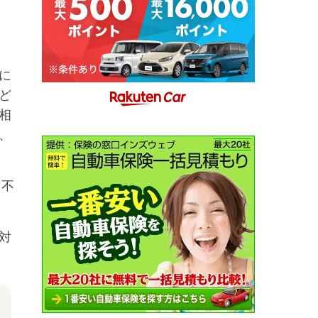
に
ど
相
、
、不
対