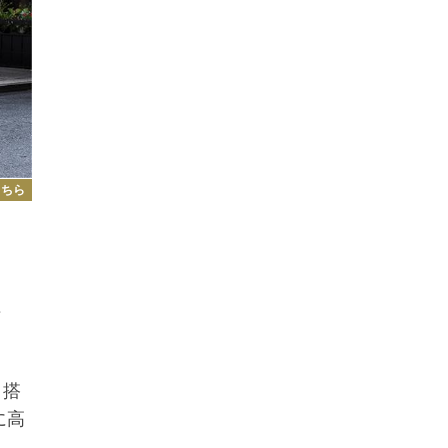
こちら
万
、搭
に高