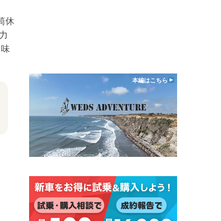
筒休
力
を味
本編はこちら