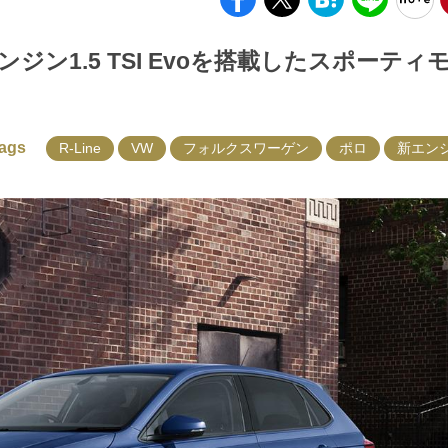
ン1.5 TSI Evoを搭載したスポーティ
ags
R-Line
VW
フォルクスワーゲン
ポロ
新エン