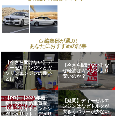
編集部が選ぶ!
あなたにおすすめの記事
【今さら聞けない】デ
【今さら聞けない】な
ィーゼルエンジンとガ
ぜ軽油はガソリンより
ソリンエンジンの違い
安いのか？
とは？
【PR】【2026年最
【疑問】ディーゼルエ
新】おすすめ車買取一
ンジンはなぜトルクが
括査定サイトランキン
大きくパワーが少ない
グ｜メリット・デメリ