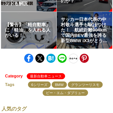
のか？
ットも解説
サッカー日本代表の中
【警告】「軽自動車」
村敬斗選手も駆けつけ
に「軽油」を入れる人
た！ 航続距離904km
がいる！
で国内BEV最強を誇る
新型BMW iX3がとうと
う日本発表
Category
最新自動車ニュース
Tags
6シリーズ
BMW
グランツーリスモ
ビー・エム・ダブリュー
人気のタグ