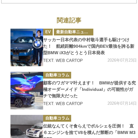
関連記事
カ
EV
最新自動車ニュース
テ
ゴ
サッカー日本代表の中村敬斗選手も駆けつけ
リ
ー
た！ 航続距離904kmで国内BEV最強を誇る新
型BMW iX3がとうとう日本発表
2026年07月23日
TEXT: WEB CARTOP
カ
自動車コラム
テ
ゴ
顧客のワガママ叶えます！ BMWが提供する究
リ
ー
極オーダーメイド「Individual」の可能性がガ
チで無限大だった
2026年07月14日
TEXT: WEB CARTOP
カ
自動車コラム
テ
ゴ
伝統なんてくそ食らえでポルシェを圧倒！ 直
リ
ー
６エンジンを捨てV8を積んだ禁断の「BMW M3