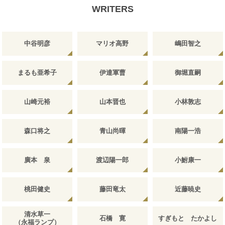
WRITERS
中谷明彦
マリオ高野
嶋田智之
まるも亜希子
伊達軍曹
御堀直嗣
山崎元裕
山本晋也
小林敦志
森口将之
青山尚暉
南陽一浩
廣本 泉
渡辺陽一郎
小鮒康一
桃田健史
藤田竜太
近藤暁史
清水草一
石橋 寛
すぎもと たかよし
（永福ランプ）