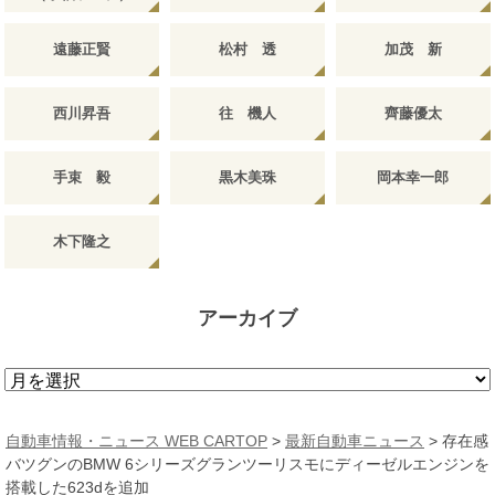
遠藤正賢
松村 透
加茂 新
西川昇吾
往 機人
齊藤優太
手束 毅
黒木美珠
岡本幸一郎
木下隆之
アーカイブ
ア
ー
カ
自動車情報・ニュース WEB CARTOP
>
最新自動車ニュース
>
存在感
イ
バツグンのBMW 6シリーズグランツーリスモにディーゼルエンジンを
ブ
搭載した623dを追加