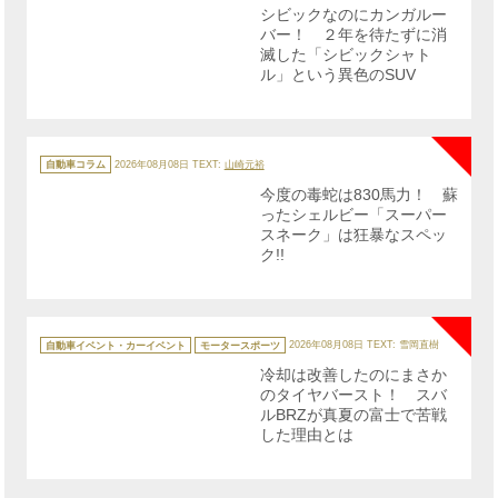
リ
シビックなのにカンガルー
ー
バー！ ２年を待たずに消
滅した「シビックシャト
ル」という異色のSUV
NE
カ
テ
自動車コラム
2026年08月08日
TEXT:
山崎元裕
ゴ
リ
今度の毒蛇は830馬力！ 蘇
ー
ったシェルビー「スーパー
スネーク」は狂暴なスペッ
ク!!
NE
カ
テ
自動車イベント・カーイベント
モータースポーツ
2026年08月08日
TEXT: 雪岡直樹
ゴ
リ
冷却は改善したのにまさか
ー
のタイヤバースト！ スバ
ルBRZが真夏の富士で苦戦
した理由とは