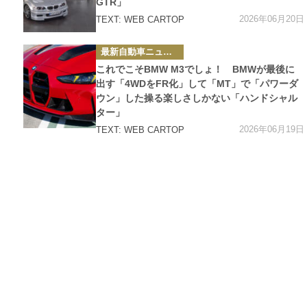
GTR」
2026年06月20日
TEXT: WEB CARTOP
カ
最新自動車ニュース
テ
ゴ
これでこそBMW M3でしょ！ BMWが最後に
リ
ー
出す「4WDをFR化」して「MT」で「パワーダ
ウン」した操る楽しさしかない「ハンドシャル
ター」
2026年06月19日
TEXT: WEB CARTOP