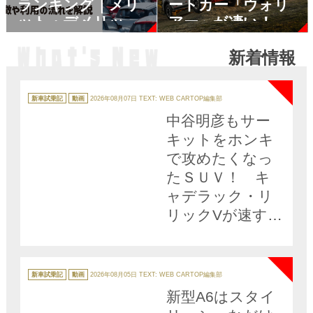
ランキング｜メリ
ートカー「ウォリ
ット・デメリット
アー」が凄い！
も解説
オフロードを極め
新着情報
た圧巻チューニン
NEW
グマシンは日本に
も導入希望!!
カ
テ
新車試乗記
動画
2026年08月07日
TEXT: WEB CARTOP編集部
ゴ
リ
中谷明彦もサー
ー
キットをホンキ
で攻めたくなっ
たＳＵＶ！ キ
ャデラック・リ
リックVが速すぎ
た【動画】
NEW
カ
テ
新車試乗記
動画
2026年08月05日
TEXT: WEB CARTOP編集部
ゴ
リ
新型A6はスタイ
ー