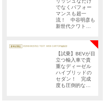
リッシュなだけ
でなくパフォー
マンスも超一
流！ 中谷明彦も
新世代クワトロ
に酔いしれた
NEW
【動画】
カ
テ
新車試乗記
2026年08月05日
TEXT: WEB CARTOP編集部
ゴ
リ
【試乗】BEVが目
ー
立つ輸入車で貴
重なディーゼル
ハイブリッドの
セダン！ 完成
度も圧倒的な
「新型アウディ
A6」は日本にお
いて現実的な選