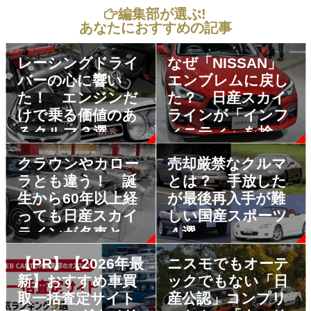
編集部が選ぶ!
あなたにおすすめの記事
レーシングドライ
なぜ「NISSAN」
バーの心に響い
エンブレムに戻し
た！ エンジンだ
た？ 日産スカイ
けで乗る価値のあ
ラインが「インフ
るクルマ３選
ィニティ」を捨て
た理由
クラウンやカロー
売却厳禁なクルマ
ラとも違う！ 誕
とは？ 手放した
生から60年以上経
が最後再入手が難
っても日産スカイ
しい国産スポーツ
ラインが名車と呼
４選
ばれ続ける理由
【PR】【2026年最
ニスモでもオーテ
新】おすすめ車買
ックでもない「日
取一括査定サイト
産公認」コンプリ