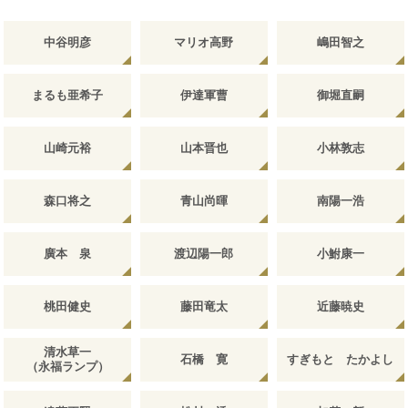
中谷明彦
マリオ高野
嶋田智之
まるも亜希子
伊達軍曹
御堀直嗣
山崎元裕
山本晋也
小林敦志
森口将之
青山尚暉
南陽一浩
廣本 泉
渡辺陽一郎
小鮒康一
桃田健史
藤田竜太
近藤暁史
清水草一
石橋 寛
すぎもと たかよし
（永福ランプ）