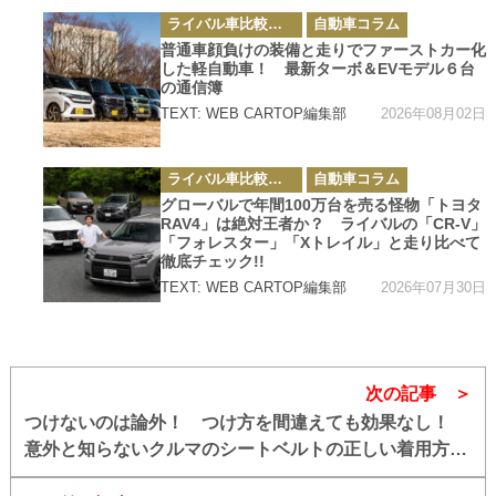
カ
ライバル車比較テスト
自動車コラム
テ
ゴ
普通車顔負けの装備と走りでファーストカー化
リ
した軽自動車！ 最新ターボ＆EVモデル６台
ー
の通信簿
2026年08月02日
TEXT: WEB CARTOP編集部
カ
ライバル車比較テスト
自動車コラム
テ
ゴ
グローバルで年間100万台を売る怪物「トヨタ
リ
RAV4」は絶対王者か？ ライバルの「CR-V」
ー
「フォレスター」「Xトレイル」と走り比べて
徹底チェック!!
2026年07月30日
TEXT: WEB CARTOP編集部
次の記事
つけないのは論外！ つけ方を間違えても効果なし！
意外と知らないクルマのシートベルトの正しい着用方法
とは