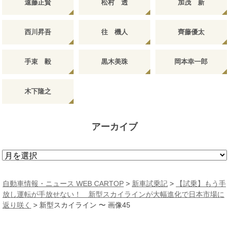
遠藤正賢
松村 透
加茂 新
西川昇吾
往 機人
齊藤優太
手束 毅
黒木美珠
岡本幸一郎
木下隆之
アーカイブ
ア
ー
カ
自動車情報・ニュース WEB CARTOP
>
新車試乗記
>
【試乗】もう手
イ
放し運転が手放せない！ 新型スカイラインが大幅進化で日本市場に
ブ
返り咲く
>
新型スカイライン 〜 画像45