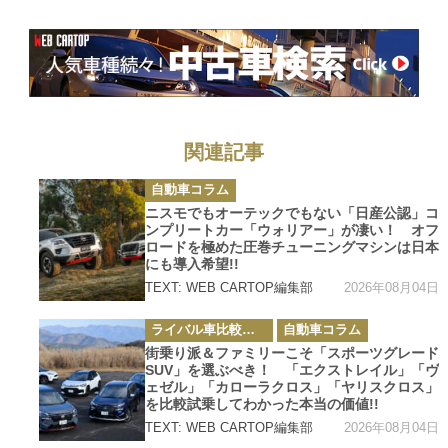
択肢として要注
目!!
関連記事
カ
自動車コラム
テ
ゴ
ニスモでもオーテックでもない「日産公認」コ
リ
ンプリートカー「ウォリアー」が凄い！ オフ
ー
ロードを極めた圧巻チューニングマシンは日本
にも導入希望!!
2026年08月04日
TEXT: WEB CARTOP編集部
カ
ライバル車比較テスト
自動車コラム
テ
ゴ
街乗り派＆ファミリーこそ「スポーツグレード
リ
SUV」を選ぶべき！ 「エクストレイル」「ヴ
ー
ェゼル」「カローラクロス」「ヤリスクロス」
を比較試乗してわかった本当の価値!!
2026年08月04日
TEXT: WEB CARTOP編集部