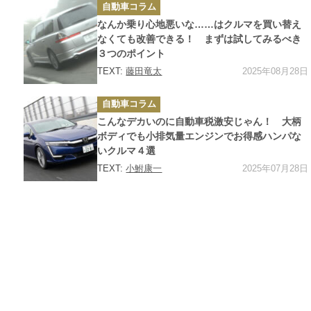
カ
自動車コラム
テ
ゴ
なんか乗り心地悪いな……はクルマを買い替え
リ
ー
なくても改善できる！ まずは試してみるべき
３つのポイント
2025年08月28日
TEXT:
藤田竜太
カ
自動車コラム
テ
ゴ
こんなデカいのに自動車税激安じゃん！ 大柄
リ
ー
ボディでも小排気量エンジンでお得感ハンパな
いクルマ４選
2025年07月28日
TEXT:
小鮒康一