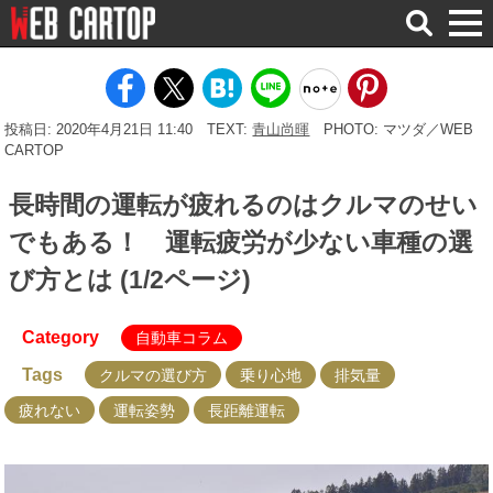
検
索
投稿日: 2020年4月21日 11:40
TEXT:
青山尚暉
PHOTO: マツダ／WEB
CARTOP
長時間の運転が疲れるのはクルマのせい
でもある！ 運転疲労が少ない車種の選
び方とは (1/2ページ)
Category
自動車コラム
Tags
クルマの選び方
乗り心地
排気量
疲れない
運転姿勢
長距離運転