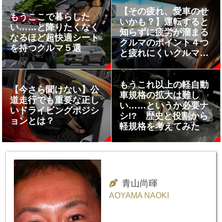
【その疲れ、愛車のせ
もうここで暮らした
いかも？】運転すると
い……と降りたくなく
知らずに疲労が溜まる
なるほど超快適シート
クルマのポイント４つ
を持つクルマ５選
と疲れにくいクルマの
選び方
もうこれ以上の軽自動
【今さら聞けない】公
車規格の拡大は難し
道走行でも重要な正し
い……というか必要ナ
いドライビングポジシ
シ!? 歴史と役割から
ョンとは？
軽規格を考えてみた
青山尚暉
AOYAMA NAOKI