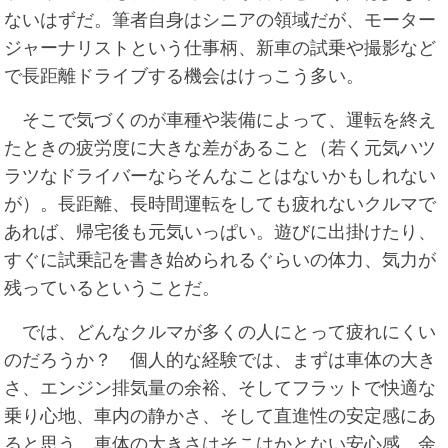
ないはずだ。筆者自身はシニアの領域だが、モーター
ジャーナリストという仕事柄、新車の試乗や撮影など
で長距離ドライブする機会はけっこう多い。
そこで気づくのが車種や装備によって、運転を終え
たときの疲労度に大きな差があること（若く元気ハツ
ラツなドライバーならそんなことはないかもしれない
が）。長距離、長時間運転をしても疲れないクルマで
あれば、帰宅後も元気いっぱい。遊びに出掛けたり、
すぐに試乗記を書き始められるぐらいの体力、気力が
残っているということだ。
では、どんなクルマが多くの人にとって疲れにくい
のだろうか？ 個人的な経験では、まずは車体の大き
さ、エンジン排気量の余裕、そしてフラットで快適な
乗り心地、車内の静かさ、そして直進性の安定感にあ
ると思う。車体の大きさはそこはかとない安心感、余