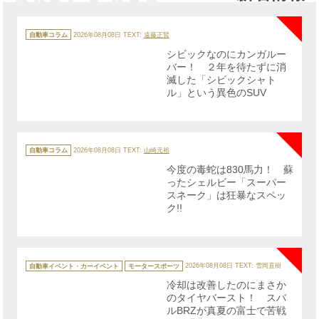
NE
カ
テ
自動車コラム
2026年08月08日
TEXT:
遠藤正賢
ゴ
リ
シビックなのにカンガルー
ー
バー！ ２年を待たずに消
滅した「シビックシャト
ル」という異色のSUV
NE
カ
テ
自動車コラム
2026年08月08日
TEXT:
山崎元裕
ゴ
リ
今度の毒蛇は830馬力！ 蘇
ー
ったシェルビー「スーパー
スネーク」は狂暴なスペッ
ク!!
NE
カ
テ
自動車イベント・カーイベント
モータースポーツ
2026年08月08日
TEXT: 雪岡直樹
ゴ
リ
冷却は改善したのにまさか
ー
のタイヤバースト！ スバ
ルBRZが真夏の富士で苦戦