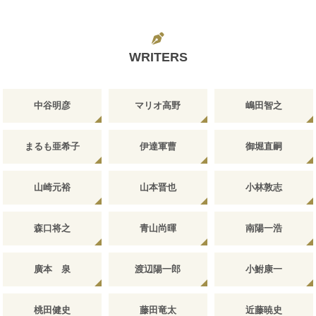
WRITERS
中谷明彦
マリオ高野
嶋田智之
まるも亜希子
伊達軍曹
御堀直嗣
山崎元裕
山本晋也
小林敦志
森口将之
青山尚暉
南陽一浩
廣本 泉
渡辺陽一郎
小鮒康一
桃田健史
藤田竜太
近藤暁史