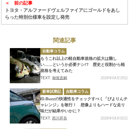
前の記事
トヨタ・アルファードヴェルファイアにゴールドをあし
らった特別仕様車を設定し発売
関連記事
カ
自動車コラム
テ
ゴ
もうこれ以上の軽自動車規格の拡大は難し
リ
ー
い……というか必要ナシ!? 歴史と役割から軽
規格を考えてみた
2026年04月20日
TEXT:
御堀直嗣
カ
新車試乗記
自動車コラム
テ
ゴ
ID.Buzzの快適性をチェックすべく「ぴよりんチ
リ
ー
ャレンジ」を敢行！ 想像よりもハードな走り
味だが結果やいかに？
2026年04月02日
TEXT:
西川昇吾