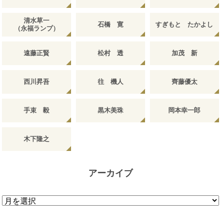
清水草一
石橋 寛
すぎもと たかよし
（永福ランプ）
遠藤正賢
松村 透
加茂 新
西川昇吾
往 機人
齊藤優太
手束 毅
黒木美珠
岡本幸一郎
木下隆之
アーカイブ
ア
ー