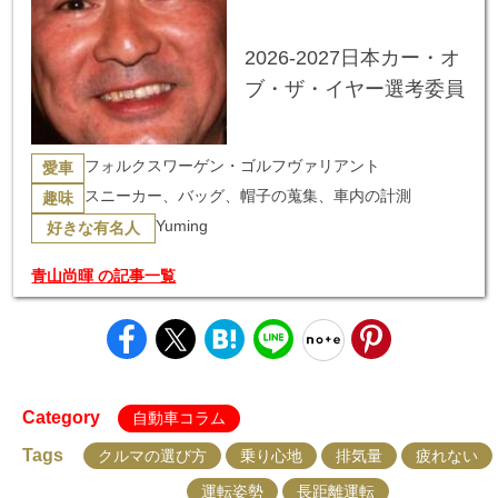
2026-2027日本カー・オ
ブ・ザ・イヤー選考委員
フォルクスワーゲン・ゴルフヴァリアント
愛車
スニーカー、バッグ、帽子の蒐集、車内の計測
趣味
Yuming
好きな有名人
青山尚暉 の記事一覧
Category
自動車コラム
Tags
クルマの選び方
乗り心地
排気量
疲れない
運転姿勢
長距離運転