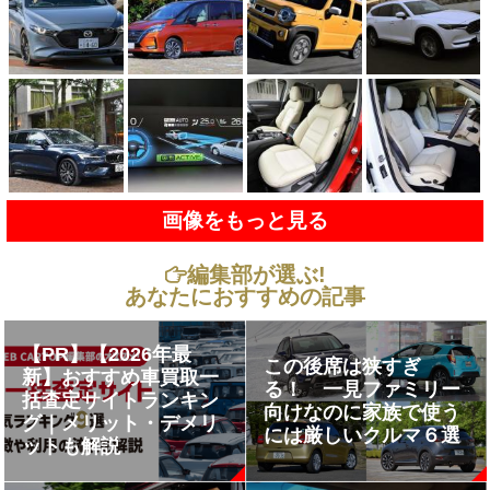
画像をもっと見る
編集部が選ぶ!
あなたにおすすめの記事
【PR】【2026年最
この後席は狭すぎ
新】おすすめ車買取一
る！ 一見ファミリー
括査定サイトランキン
向けなのに家族で使う
グ｜メリット・デメリ
には厳しいクルマ６選
ットも解説