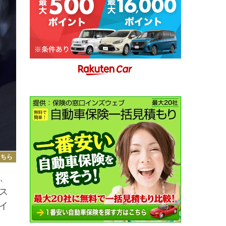
こちら
、
ス
イ