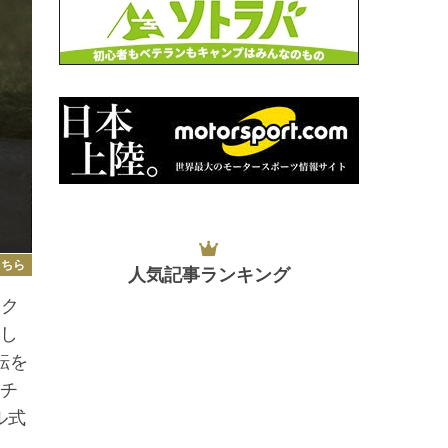
こちら
人気記事ランキング
、ク
とし
転を
ッチ
ル式