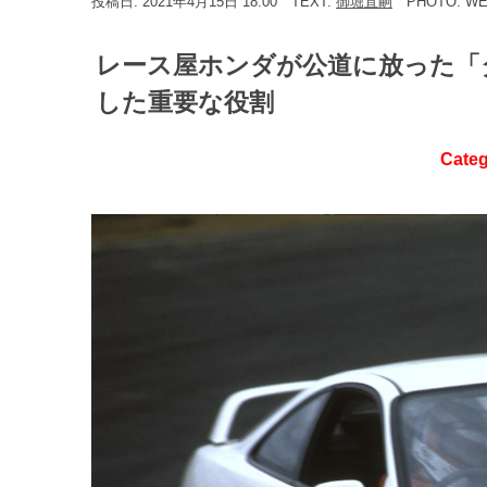
投稿日: 2021年4月15日 18:00
TEXT:
御堀直嗣
PHOTO: W
レース屋ホンダが公道に放った「
した重要な役割
Cate