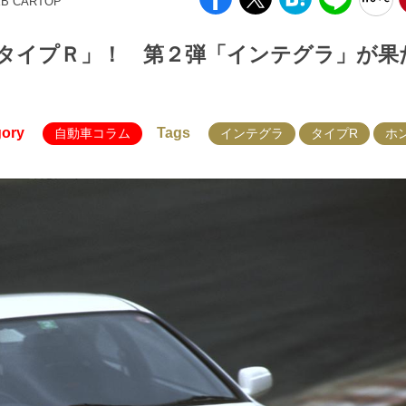
EB CARTOP
タイプＲ」！ 第２弾「インテグラ」が果
gory
Tags
自動車コラム
インテグラ
タイプR
ホ