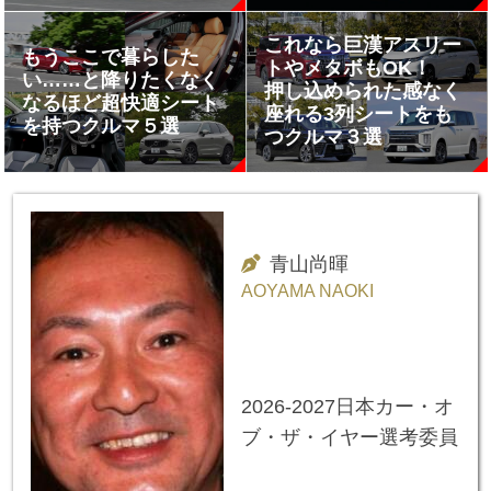
これなら巨漢アスリー
もうここで暮らした
トやメタボもOK！
い……と降りたくなく
押し込められた感なく
なるほど超快適シート
座れる3列シートをも
を持つクルマ５選
つクルマ３選
青山尚暉
AOYAMA NAOKI
2026-2027日本カー・オ
ブ・ザ・イヤー選考委員