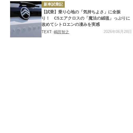
カ
新車試乗記
テ
ゴ
【試乗】乗り心地の「気持ちよさ」に全振
リ
ー
り！ C5エアクロスの「魔法の絨毯」っぷりに
改めてシトロエンの凄みを実感
2026年06月28日
TEXT:
嶋田智之