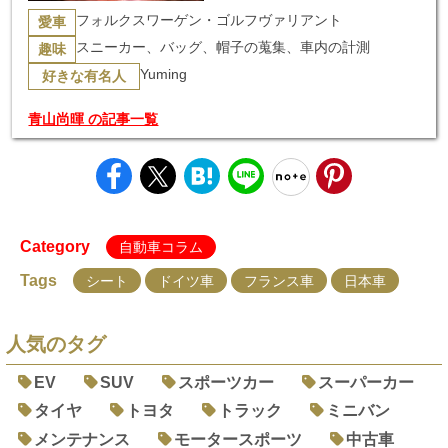
フォルクスワーゲン・ゴルフヴァリアント
愛車
スニーカー、バッグ、帽子の蒐集、車内の計測
趣味
Yuming
好きな有名人
青山尚暉 の記事一覧
Category
自動車コラム
Tags
シート
ドイツ車
フランス車
日本車
人気のタグ
EV
SUV
スポーツカー
スーパーカー
タイヤ
トヨタ
トラック
ミニバン
メンテナンス
モータースポーツ
中古車