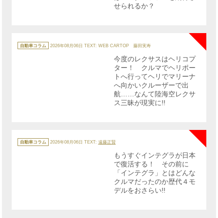
せられるか？
NE
カ
テ
自動車コラム
2026年08月06日
TEXT: WEB CARTOP 藤田実寿
ゴ
リ
今度のレクサスはヘリコプ
ー
ター！ クルマでヘリポー
トへ行ってヘリでマリーナ
へ向かいクルーザーで出
航……なんて陸海空レクサ
ス三昧が現実に!!
NE
カ
テ
自動車コラム
2026年08月06日
TEXT:
遠藤正賢
ゴ
リ
もうすぐインテグラが日本
ー
で復活する！ その前に
「インテグラ」とはどんな
クルマだったのか歴代４モ
デルをおさらい!!