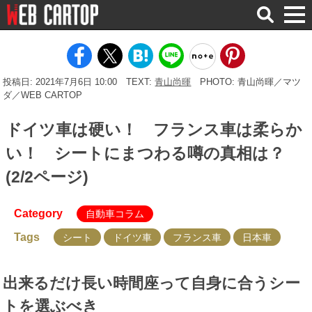
検
索
投稿日: 2021年7月6日 10:00
TEXT:
青山尚暉
PHOTO: 青山尚暉／マツ
ダ／WEB CARTOP
ドイツ車は硬い！ フランス車は柔らか
い！ シートにまつわる噂の真相は？
(2/2ページ)
Category
自動車コラム
Tags
シート
ドイツ車
フランス車
日本車
出来るだけ長い時間座って自身に合うシー
トを選ぶべき