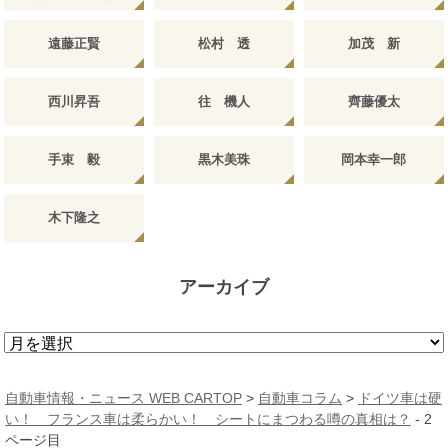
遠藤正賢
松村 透
加茂 新
西川昇吾
往 機人
齊藤優太
手束 毅
黒木美珠
岡本幸一郎
木下隆之
アーカイブ
ア
ー
カ
自動車情報・ニュース WEB CARTOP
>
自動車コラム
>
ドイツ車は硬
イ
い！ フランス車は柔らかい！ シートにまつわる噂の真相は？
- 2
ブ
ページ目