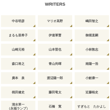
WRITERS
中谷明彦
マリオ高野
嶋田智之
まるも亜希子
伊達軍曹
御堀直嗣
山崎元裕
山本晋也
小林敦志
森口将之
青山尚暉
南陽一浩
廣本 泉
渡辺陽一郎
小鮒康一
桃田健史
藤田竜太
近藤暁史
清水草一
石橋 寛
すぎもと たかよし
（永福ランプ）