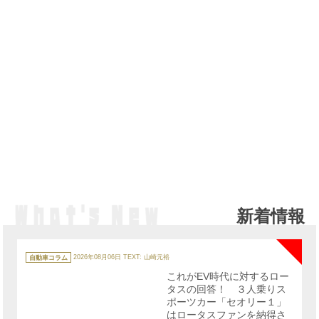
新着情報
NE
カ
テ
自動車コラム
2026年08月06日
TEXT: 山崎元裕
ゴ
リ
これがEV時代に対するロー
ー
タスの回答！ ３人乗りス
ポーツカー「セオリー１」
はロータスファンを納得さ