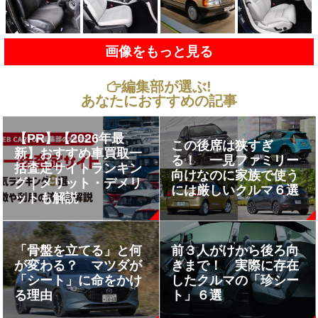
画像をもっと見る
編集部が選ぶ!
あなたにおすすめの記事
【PR】【2026年最
この後席は狭すぎ
新】おすすめ車買取一
る！ 一見ファミリー
括査定サイトランキン
向けなのに家族で使う
グ｜メリット・デメリ
には厳しいクルマ６選
ットも解説
「骨盤を立てる」と何
前３人がけから後ろ向
が変わる？ マツダが
きまで！ 実際に存在
「シート」に命をかけ
したクルマの「珍シー
る理由
ト」６選