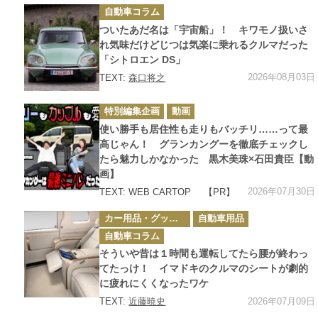
カ
自動車コラム
テ
ゴ
ついたあだ名は「宇宙船」！ キワモノ扱いさ
リ
ー
れ気味だけどじつは気楽に乗れるクルマだった
「シトロエン DS」
2026年08月03日
TEXT:
森口将之
カ
特別編集企画
動画
テ
ゴ
使い勝手も居住性も走りもバッチリ……って最
リ
ー
高じゃん！ グランカングーを徹底チェックし
たら魅力しかなかった 黒木美珠×石田貴臣【動
画】
2026年07月30日
TEXT: WEB CARTOP
【PR】
カ
カー用品・グッズ情報
自動車用品
テ
ゴ
自動車コラム
リ
ー
そういや昔は１時間も運転してたら腰が終わっ
てたっけ！ イマドキのクルマのシートが劇的
に疲れにくくなったワケ
2026年07月09日
TEXT:
近藤暁史