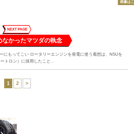
画像は
NEXT PAGE
めなかったマツダの執念
ーにもってこい ロータリーエンジンを発電に使う着想は、NSUを
イートロン）に採用したこと...
1
2
>