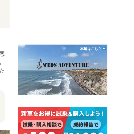
本編はこちら
悪
。
た