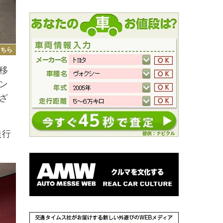
こちら
移
ン
ざ
走行