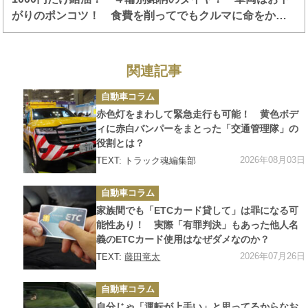
がりのポンコツ！ 食費を削ってでもクルマに命をかけ
た昭和のカーマニアあるある６つ
関連記事
カ
自動車コラム
テ
ゴ
赤色灯をまわして緊急走行も可能！ 黄色ボデ
リ
ー
ィに赤白バンパーをまとった「交通管理隊」の
役割とは？
2026年08月03日
TEXT: トラック魂編集部
カ
自動車コラム
テ
ゴ
家族間でも「ETCカード貸して」は罪になる可
リ
ー
能性あり！ 実際「有罪判決」もあった他人名
義のETCカード使用はなぜダメなのか？
2026年07月26日
TEXT:
藤田竜太
カ
自動車コラム
テ
ゴ
自分じゃ「運転が上手い」と思ってるからなお