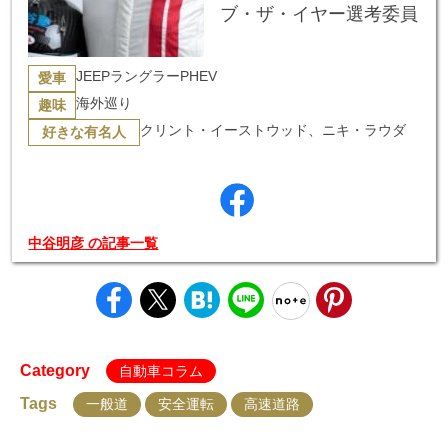
ブ・ザ・イヤー選考委員
JEEPラングラーPHEV
愛車
海外巡り
趣味
クリント・イーストウッド、ニキ・ラウダ
好きな有名人
中谷明彦 の記事一覧
Category
自動車コラム
Tags
一般道
安全運転
高速道路