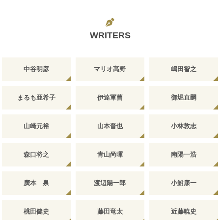
WRITERS
中谷明彦
マリオ高野
嶋田智之
まるも亜希子
伊達軍曹
御堀直嗣
山崎元裕
山本晋也
小林敦志
森口将之
青山尚暉
南陽一浩
廣本 泉
渡辺陽一郎
小鮒康一
桃田健史
藤田竜太
近藤暁史