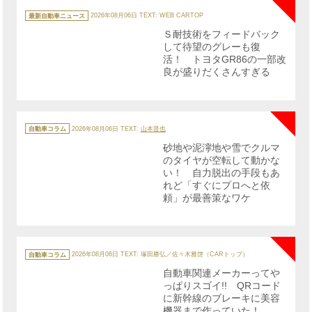
カ
テ
最新自動車ニュース
2026年08月06日
TEXT: WEB CARTOP
ゴ
リ
Ｓ耐技術をフィードバック
ー
して待望のグレーも復
活！ トヨタGR86の一部改
良が盛りだくさんすぎる
NE
カ
テ
自動車コラム
2026年08月06日
TEXT:
山本晋也
ゴ
リ
砂地や泥濘地や雪でクルマ
ー
のタイヤが空転して動かな
い！ 自力脱出の手段もあ
れど「すぐにプロへと依
頼」が最善策なワケ
NE
カ
テ
自動車コラム
2026年08月06日
TEXT: 塚田勝弘／佐々木雅啓（CARトップ）
ゴ
リ
自動車関連メーカーってや
ー
っぱりスゴイ!! QRコード
に新幹線のブレーキに美容
機器まで作っていた！