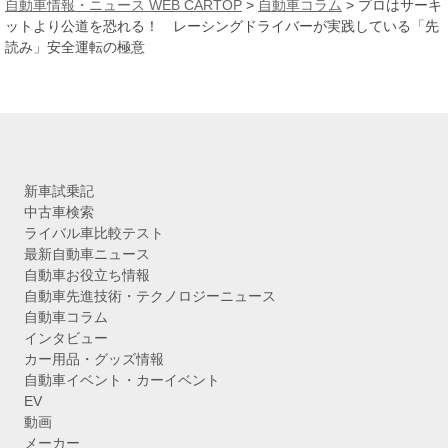
自動車情報・ニュース WEB CARTOP
>
自動車コラム
>
プロはサーキ
イ
ットより公道を恐れる！ レーシングドライバーが実践している「先
ブ
読み」安全運転の極意
新車試乗記
中古車検索
ライバル車比較テスト
最新自動車ニュース
自動車お役立ち情報
自動車先進技術・テクノロジーニュース
自動車コラム
インタビュー
カー用品・グッズ情報
自動車イベント・カーイベント
EV
動画
メーカー