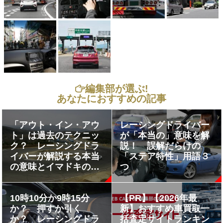
編集部が選ぶ!
あなたにおすすめの記事
「アウト・イン・アウ
レーシングドライバー
ト」は過去のテクニッ
が「本当の」意味を解
ク？ レーシングドラ
説！ 誤解だらけの
イバーが解説する本当
「ステア特性」用語３
の意味とイマドキの走
つ
り方とは
10時10分か9時15分
【PR】【2026年最
か？ 押すか引く
新】おすすめ車買取一
か？ レーシングドラ
括査定サイトランキン