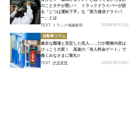
リ
ー
のことタチが悪い！ トラックドライバーが語
る「じつは運転下手」な「実力過信ドライバ
ー」とは
2026年06月10日
TEXT: トラック魂編集部
カ
自動車コラム
テ
ゴ
健全な職場と安定した収入……だが業務内容は
リ
ー
けっこう大変！ 高速の「有人料金ゲート」で
働くみなさまに敬礼!!
2026年06月04日
TEXT:
伊達軍曹