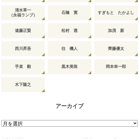
清水草一
石橋 寛
すぎもと たかよし
（永福ランプ）
遠藤正賢
松村 透
加茂 新
西川昇吾
往 機人
齊藤優太
手束 毅
黒木美珠
岡本幸一郎
木下隆之
アーカイブ
ア
ー
カ