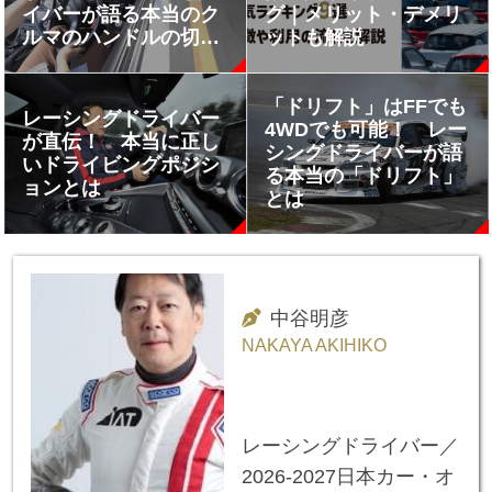
イバーが語る本当のク
グ｜メリット・デメリ
ルマのハンドルの切り
ットも解説
方とは
「ドリフト」はFFでも
レーシングドライバー
4WDでも可能！ レー
が直伝！ 本当に正し
シングドライバーが語
いドライビングポジシ
る本当の「ドリフト」
ョンとは
とは
中谷明彦
NAKAYA AKIHIKO
レーシングドライバー／
2026-2027日本カー・オ