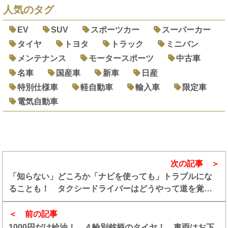
人気のタグ
EV
SUV
スポーツカー
スーパーカー
タイヤ
トヨタ
トラック
ミニバン
メンテナンス
モータースポーツ
中古車
名車
国産車
新車
日産
特別仕様車
軽自動車
輸入車
限定車
電気自動車
次の記事
「知らない」どころか「ナビを使っても」トラブルにな
ることも！ タクシードライバーはどうやって道を覚え
るのか？
前の記事
1000円だけ給油！ ４輪別銘柄のタイヤ！ 車両はお下