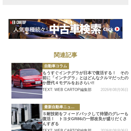
をおさらい!!
関連記事
カ
自動車コラム
テ
ゴ
もうすぐインテグラが日本で復活する！ その
リ
前に「インテグラ」とはどんなクルマだったの
ー
か歴代４モデルをおさらい!!
2026年08月06日
TEXT: WEB CARTOP編集部
カ
最新自動車ニュース
テ
ゴ
Ｓ耐技術をフィードバックして待望のグレーも
リ
復活！ トヨタGR86の一部改良が盛りだくさ
ー
んすぎる
2026年08月06日
TEXT: WEB CARTOP編集部