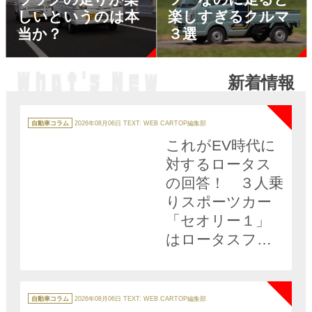
しいというのは本
楽しすぎるクルマ
当か？
３選
新着情報
NEW
カ
テ
自動車コラム
2026年08月06日
TEXT: WEB CARTOP編集部
ゴ
リ
これがEV時代に
ー
対するロータス
の回答！ ３人乗
りスポーツカー
「セオリー１」
はロータスファ
ンを納得させら
NEW
れるか？
カ
テ
自動車コラム
2026年08月06日
TEXT: WEB CARTOP編集部
ゴ
リ