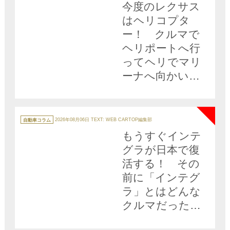
今度のレクサス
ー
はヘリコプタ
ー！ クルマで
ヘリポートへ行
ってヘリでマリ
ーナへ向かいク
ルーザーで出
NEW
航……なんて陸
海空レクサス三
カ
テ
自動車コラム
2026年08月06日
TEXT: WEB CARTOP編集部
ゴ
昧が現実に!!
リ
もうすぐインテ
ー
グラが日本で復
活する！ その
前に「インテグ
ラ」とはどんな
クルマだったの
か歴代４モデル