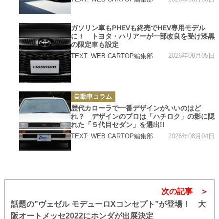
カ
ガソリン車もPHEVも終売でHEV専用モデル
テ
に！ トヨタ・ハリアーが一部改良を受け漆黒
ゴ
リ
の限定車も設定
ー
2026年08月05日
TEXT: WEB CARTOP編集部
カ
自動車コラム
テ
ゴ
歴代カローラで一番デザインがいいのはど
リ
れ？ デザインのプロは「ハチロク」の影に隠
ー
れた「５代目セダン」を選出!!
2026年08月04日
TEXT: WEB CARTOP編集部
次の記事
話題の”ヴェゼル モデューロXコンセプト”が登場！ 大
阪オートメッセ2022にホンダが出展決定