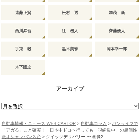
遠藤正賢
松村 透
加茂 新
西川昇吾
往 機人
齊藤優太
手束 毅
黒木美珠
岡本幸一郎
木下隆之
アーカイブ
ア
ー
カ
自動車情報・ニュース WEB CARTOP
>
自動車コラム
>
バンライフで
イ
「アガる」こと確実！ 日本中ドコへ行っても「視線集中」の超個性
ブ
派オシャレバン３台
>
クイックデリバリー 〜 画像2