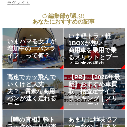
ラグレイト
編集部が選ぶ!
あなたにおすすめの記事
いま軽トラ・軽
いまハマる女子が
1BOXが熱い！
増加中の「バンラ
商用車を乗用で乗
イフ」って何？
るメリットとブー
ム到来の理由
高速でカッ飛んで
【PR】【2026年最
いくけど大丈
新】おすすめ車買
夫？ 質素な商用
取一括査定サイト
バンが速く走れる
ランキング｜メリ
ワケ
ット・デメリット
も解説
【噂の真相】軽ト
あまりに地味でフ
ラックの走りが楽
ツーなのに走ると