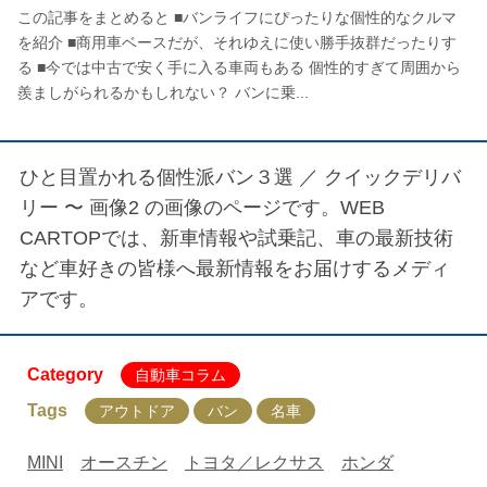
この記事をまとめると ■バンライフにぴったりな個性的なクルマ
を紹介 ■商用車ベースだが、それゆえに使い勝手抜群だったりす
る ■今では中古で安く手に入る車両もある 個性的すぎて周囲から
羨ましがられるかもしれない？ バンに乗...
ひと目置かれる個性派バン３選 ／
クイックデリバ
リー 〜 画像2
の画像のページです。WEB
CARTOPでは、新車情報や試乗記、車の最新技術
など車好きの皆様へ最新情報をお届けするメディ
アです。
Category
自動車コラム
Tags
アウトドア
バン
名車
MINI
オースチン
トヨタ／レクサス
ホンダ