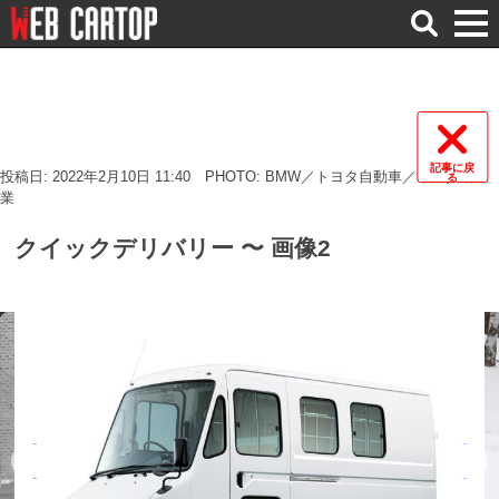
検
索
記事に戻
投稿日: 2022年2月10日 11:40
PHOTO: BMW／トヨタ自動車／本田技研工
る
業
クイックデリバリー 〜 画像2