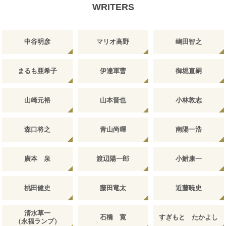
WRITERS
中谷明彦
マリオ高野
嶋田智之
まるも亜希子
伊達軍曹
御堀直嗣
山崎元裕
山本晋也
小林敦志
森口将之
青山尚暉
南陽一浩
廣本 泉
渡辺陽一郎
小鮒康一
桃田健史
藤田竜太
近藤暁史
清水草一
石橋 寛
すぎもと たかよし
（永福ランプ）