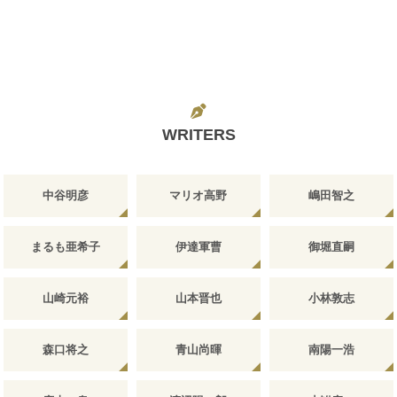
WRITERS
中谷明彦
マリオ高野
嶋田智之
まるも亜希子
伊達軍曹
御堀直嗣
山崎元裕
山本晋也
小林敦志
森口将之
青山尚暉
南陽一浩