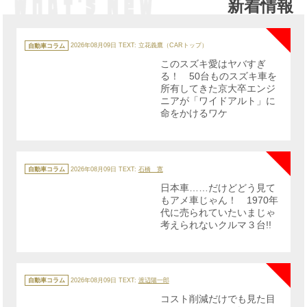
新着情報
NE
カ
テ
自動車コラム
2026年08月09日
TEXT: 立花義鷹（CARトップ）
ゴ
リ
このスズキ愛はヤバすぎ
ー
る！ 50台ものスズキ車を
所有してきた京大卒エンジ
ニアが「ワイドアルト」に
命をかけるワケ
NE
カ
テ
自動車コラム
2026年08月09日
TEXT:
石橋 寛
ゴ
リ
日本車……だけどどう見て
ー
もアメ車じゃん！ 1970年
代に売られていたいまじゃ
考えられないクルマ３台!!
NE
カ
テ
自動車コラム
2026年08月09日
TEXT:
渡辺陽一郎
ゴ
リ
コスト削減だけでも見た目
ー