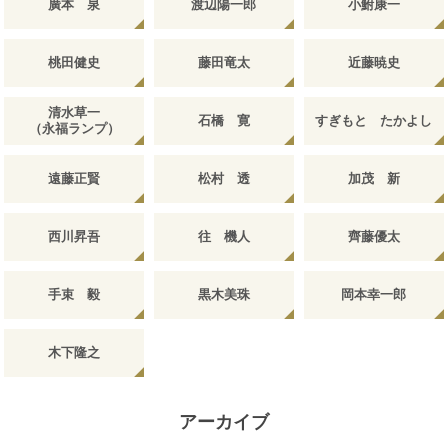
廣本 泉
渡辺陽一郎
小鮒康一
桃田健史
藤田竜太
近藤暁史
清水草一
石橋 寛
すぎもと たかよし
（永福ランプ）
遠藤正賢
松村 透
加茂 新
西川昇吾
往 機人
齊藤優太
手束 毅
黒木美珠
岡本幸一郎
木下隆之
アーカイブ