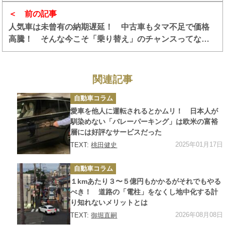
前の記事
人気車は未曾有の納期遅延！ 中古車もタマ不足で価格
高騰！ そんな今こそ「乗り替え」のチャンスってな
ぜ？
関連記事
カ
自動車コラム
テ
ゴ
愛車を他人に運転されるとかムリ！ 日本人が
リ
ー
馴染めない「バレーパーキング」は欧米の富裕
層には好評なサービスだった
2025年01月17日
TEXT:
桃田健史
カ
自動車コラム
テ
ゴ
１kmあたり３〜５億円もかかるがそれでもやる
リ
ー
べき！ 道路の「電柱」をなくし地中化する計
り知れないメリットとは
2026年08月08日
TEXT:
御堀直嗣