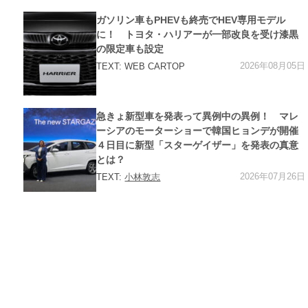
カ
ガソリン車もPHEVも終売でHEV専用モデル
テ
ゴ
に！ トヨタ・ハリアーが一部改良を受け漆黒
リ
の限定車も設定
ー
2026年08月05日
TEXT: WEB CARTOP
カ
急きょ新型車を発表って異例中の異例！ マレ
テ
ゴ
ーシアのモーターショーで韓国ヒョンデが開催
リ
４日目に新型「スターゲイザー」を発表の真意
ー
とは？
2026年07月26日
TEXT:
小林敦志