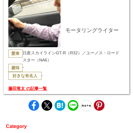
モータリングライター
日産スカイラインGT-R（R32）／ユーノス・ロード
愛車
スター（NA6）
-
趣味
-
好きな有名人
藤田竜太 の記事一覧
Category