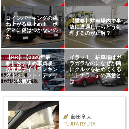
コインパーキングの跳
【重要】駐車場内で事
ね上がる車止め！ ボ
故に遭遇したらどう処
ディに傷はつかないの
理するのが正解？
か
【PR】【2026年最
イラッ！ 駐車場はガ
新】おすすめ車買取一
ラガラなのになぜか隣
括査定サイトランキン
にクルマを駐めてくる
グ｜メリット・デメリ
「トナラー」の真意と
ットも解説
は
藤田竜太
FUJITA RYUTA