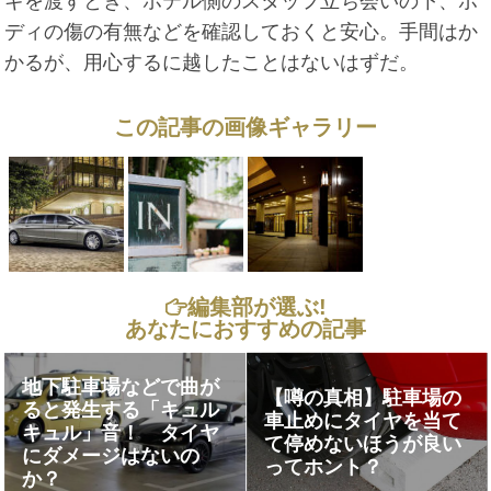
ギを渡すとき、ホテル側のスタッフ立ち会いの下、ボ
ディの傷の有無などを確認しておくと安心。手間はか
かるが、用心するに越したことはないはずだ。
この記事の画像ギャラリー
編集部が選ぶ!
あなたにおすすめの記事
地下駐車場などで曲が
【噂の真相】駐車場の
ると発生する「キュル
車止めにタイヤを当て
キュル」音！ タイヤ
て停めないほうが良い
にダメージはないの
ってホント？
か？