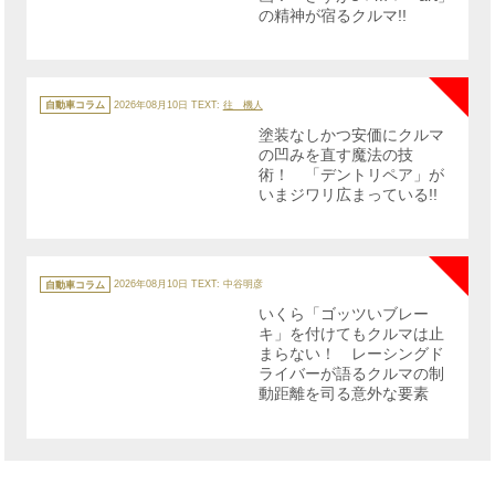
の精神が宿るクルマ!!
NE
カ
テ
自動車コラム
2026年08月10日
TEXT:
往 機人
ゴ
リ
塗装なしかつ安価にクルマ
ー
の凹みを直す魔法の技
術！ 「デントリペア」が
いまジワリ広まっている!!
NE
カ
テ
自動車コラム
2026年08月10日
TEXT: 中谷明彦
ゴ
リ
いくら「ゴッツいブレー
ー
キ」を付けてもクルマは止
まらない！ レーシングド
ライバーが語るクルマの制
動距離を司る意外な要素