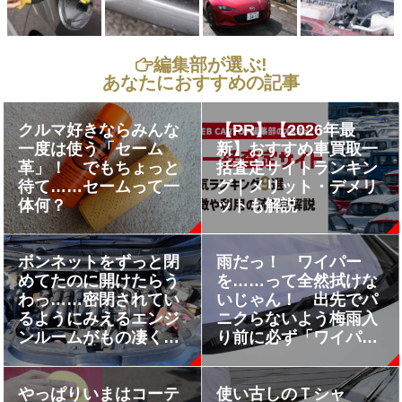
編集部が選ぶ!
あなたにおすすめの記事
クルマ好きならみんな
【PR】【2026年最
一度は使う「セーム
新】おすすめ車買取一
革」！ でもちょっと
括査定サイトランキン
待て……セームって一
グ｜メリット・デメリ
体何？
ットも解説
ボンネットをずっと閉
雨だっ！ ワイパー
めてたのに開けたらう
を……って全然拭けな
わっ……密閉されてい
いじゃん！ 出先でパ
るようにみえるエンジ
ニクらないよう梅雨入
ンルームがもの凄く汚
り前に必ず「ワイパー
れるワケ
チェック」を実施すべ
し!!
やっぱりいまはコーテ
使い古しのＴシャ