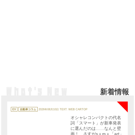
新着情報
NE
カ
テ
EV
自動車コラム
2026年08月10日
TEXT: WEB CARTOP
ゴ
リ
オシャレコンパクトの代名
ー
詞「スマート」が新車発表
に選んだのは……なんと壁
画！ さすがs＋m＋「art」