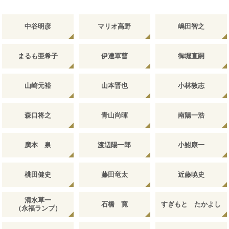
中谷明彦
マリオ高野
嶋田智之
まるも亜希子
伊達軍曹
御堀直嗣
山崎元裕
山本晋也
小林敦志
森口将之
青山尚暉
南陽一浩
廣本 泉
渡辺陽一郎
小鮒康一
桃田健史
藤田竜太
近藤暁史
清水草一
石橋 寛
すぎもと たかよし
（永福ランプ）