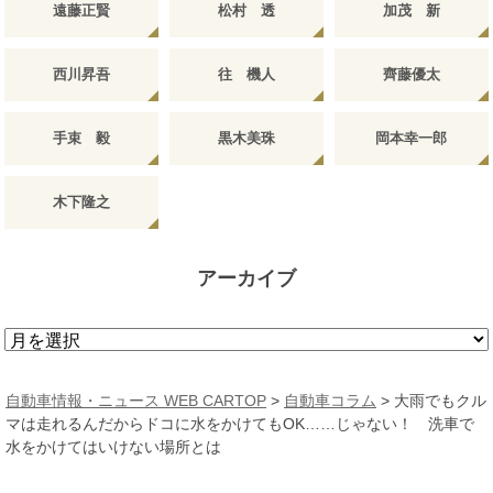
遠藤正賢
松村 透
加茂 新
西川昇吾
往 機人
齊藤優太
手束 毅
黒木美珠
岡本幸一郎
木下隆之
アーカイブ
ア
ー
カ
自動車情報・ニュース WEB CARTOP
>
自動車コラム
>
大雨でもクル
イ
マは走れるんだからドコに水をかけてもOK……じゃない！ 洗車で
ブ
水をかけてはいけない場所とは