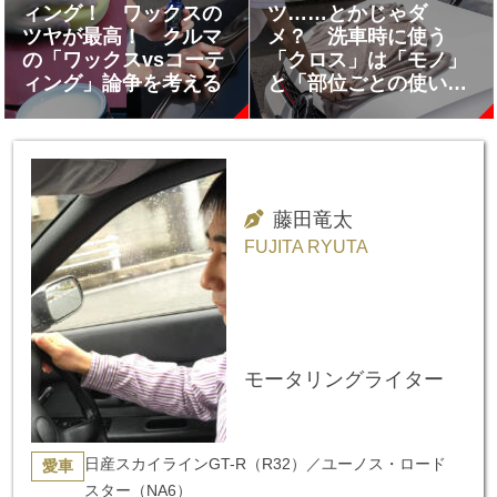
ィング！ ワックスの
ツ……とかじゃダ
ツヤが最高！ クルマ
メ？ 洗車時に使う
の「ワックスvsコーテ
「クロス」は「モノ」
ィング」論争を考える
と「部位ごとの使いわ
け」がめちゃくちゃ重
要だった
藤田竜太
FUJITA RYUTA
モータリングライター
日産スカイラインGT-R（R32）／ユーノス・ロード
愛車
スター（NA6）