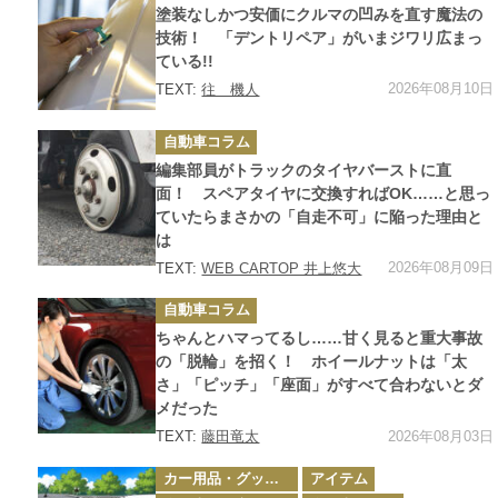
ゴ
塗装なしかつ安価にクルマの凹みを直す魔法の
リ
ー
技術！ 「デントリペア」がいまジワリ広まっ
ている!!
2026年08月10日
TEXT:
往 機人
カ
自動車コラム
テ
ゴ
編集部員がトラックのタイヤバーストに直
リ
ー
面！ スペアタイヤに交換すればOK……と思っ
ていたらまさかの「自走不可」に陥った理由と
は
2026年08月09日
TEXT:
WEB CARTOP 井上悠大
カ
自動車コラム
テ
ゴ
ちゃんとハマってるし……甘く見ると重大事故
リ
ー
の「脱輪」を招く！ ホイールナットは「太
さ」「ピッチ」「座面」がすべて合わないとダ
メだった
2026年08月03日
TEXT:
藤田竜太
カ
カー用品・グッズ情報
アイテム
テ