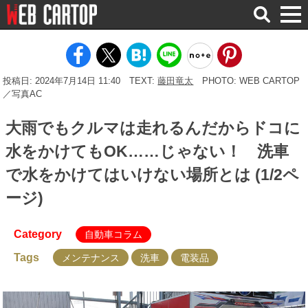
検
索
投稿日: 2024年7月14日 11:40
TEXT:
藤田竜太
PHOTO: WEB CARTOP
／写真AC
大雨でもクルマは走れるんだからドコに
水をかけてもOK……じゃない！ 洗車
で水をかけてはいけない場所とは (1/2ペ
ージ)
Category
自動車コラム
Tags
メンテナンス
洗車
電装品