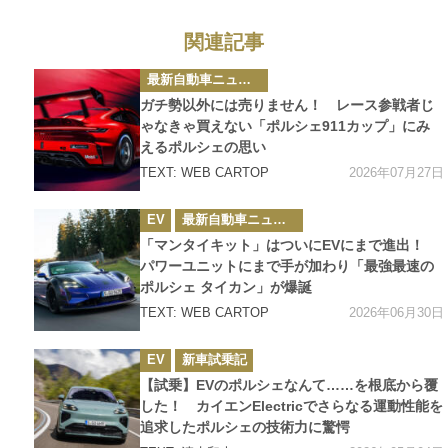
関連記事
カ
最新自動車ニュース
テ
ゴ
ガチ勢以外には売りません！ レース参戦者じ
リ
ー
ゃなきゃ買えない「ポルシェ911カップ」にみ
えるポルシェの思い
2026年07月27日
TEXT: WEB CARTOP
カ
EV
最新自動車ニュース
テ
ゴ
「マンタイキット」はついにEVにまで進出！
リ
ー
パワーユニットにまで手が加わり「最強最速の
ポルシェ タイカン」が爆誕
2026年06月30日
TEXT: WEB CARTOP
カ
EV
新車試乗記
テ
ゴ
【試乗】EVのポルシェなんて……を根底から覆
リ
ー
した！ カイエンElectricでさらなる運動性能を
追求したポルシェの技術力に驚愕