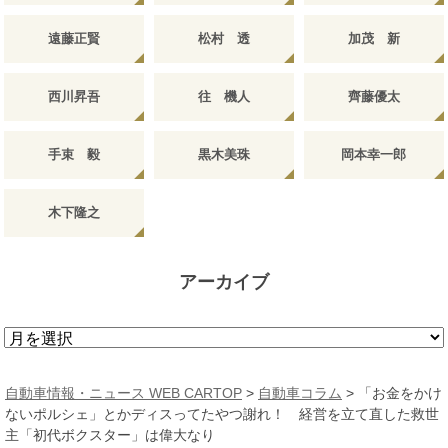
遠藤正賢
松村 透
加茂 新
西川昇吾
往 機人
齊藤優太
手束 毅
黒木美珠
岡本幸一郎
木下隆之
アーカイブ
ア
ー
カ
自動車情報・ニュース WEB CARTOP
>
自動車コラム
>
「お金をかけ
イ
ないポルシェ」とかディスってたやつ謝れ！ 経営を立て直した救世
ブ
主「初代ボクスター」は偉大なり