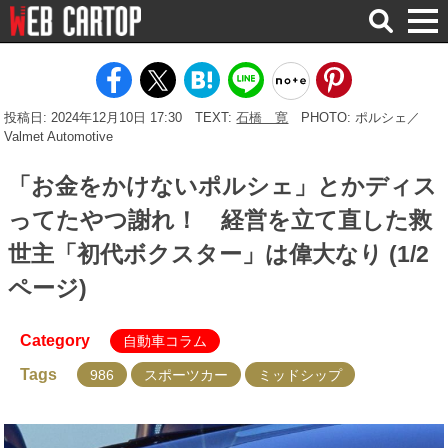
検
索
投稿日: 2024年12月10日 17:30
TEXT:
石橋 寛
PHOTO: ポルシェ／
Valmet Automotive
「お金をかけないポルシェ」とかディス
ってたやつ謝れ！ 経営を立て直した救
世主「初代ボクスター」は偉大なり (1/2
ページ)
Category
自動車コラム
Tags
986
スポーツカー
ミッドシップ