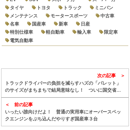
タイヤ
トヨタ
トラック
ミニバン
メンテナンス
モータースポーツ
中古車
名車
国産車
新車
日産
特別仕様車
軽自動車
輸入車
限定車
電気自動車
次の記事
トラックドライバーの負担を減らすハズの「パレット」
のサイズがまちまちで結局意味なし！ ついに国交省が
標準サイズ化を提案したがどうなる物流？
前の記事
いったい誰向けだよ！ 普通の実用車にオーバースペッ
クエンジンをぶち込んだやりすぎ国産車３台