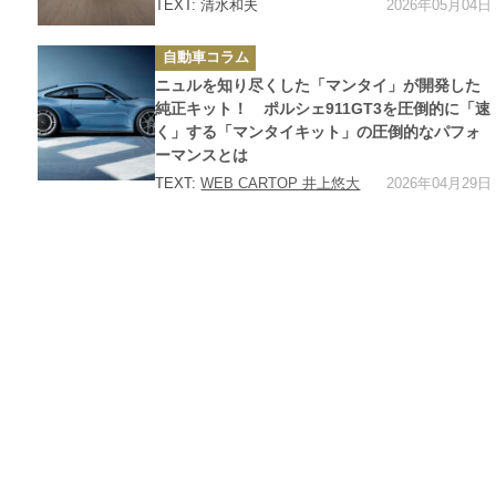
2026年05月04日
TEXT: 清水和夫
カ
自動車コラム
テ
ゴ
ニュルを知り尽くした「マンタイ」が開発した
リ
ー
純正キット！ ポルシェ911GT3を圧倒的に「速
く」する「マンタイキット」の圧倒的なパフォ
ーマンスとは
2026年04月29日
TEXT:
WEB CARTOP 井上悠大