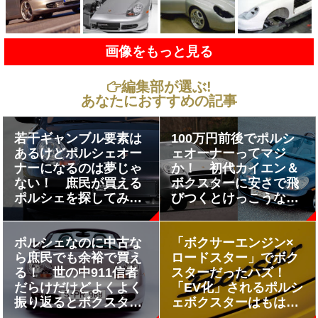
画像をもっと見る
編集部が選ぶ!
あなたにおすすめの記事
若干ギャンブル要素は
100万円前後でポルシ
あるけどポルシェオー
ェオーナーってマジ
ナーになるのは夢じゃ
か！ 初代カイエン＆
ない！ 庶民が買える
ボクスターに安さで飛
ポルシェを探してみた
びつくとけっこうな悲
らけっこうあった
劇が待ち受けている
ポルシェなのに中古な
「ボクサーエンジン×
ら庶民でも余裕で買え
ロードスター」でボク
る！ 世の中911信者
スターだったハズ！
だらけだけどよくよく
「EV化」されるポルシ
振り返るとボクスター
ェボクスターはもはや
が凄かった!!
ボクスターじゃない説