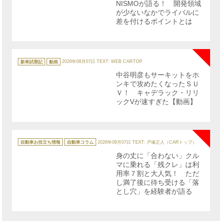
NISMOが語る！ 開発領域
が少ないなかでライバルに
差を付けるポイントとは
NE
カ
テ
新車試乗記
動画
2026年08月07日
TEXT: WEB CARTOP
ゴ
リ
中谷明彦もサーキットをホ
ー
ンキで攻めたくなったＳＵ
Ｖ！ キャデラック・リリ
ックVが速すぎた【動画】
NE
カ
テ
自動車お役立ち情報
自動車コラム
2026年08月07日
TEXT: 戸塚正人（CARトップ）
ゴ
リ
身の丈に「合わない」クル
ー
マに乗れる「残クレ」は利
用率７割と大人気！ ただ
し満了後に待ち受ける「落
とし穴」を経験者が語る