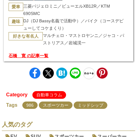
三菱パジェロミニ／ビューエルXB12R／KTM
愛車
690SMC
DJ（DJ Bassy名義で活動中）／バイク（コースデビ
趣味
ューしてコケまくり）
マルチェロ・マストロヤンニ／ジャコ・パ
好きな有名人
ストリアス／岩城滉一
石橋 寛 の記事一覧
Category
自動車コラム
Tags
986
スポーツカー
ミッドシップ
人気のタグ
EV
SUV
スポーツカー
スーパーカー