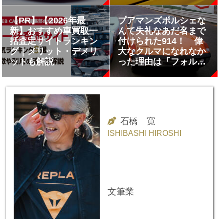
【PR】【2026年最
プアマンズポルシェな
新】おすすめ車買取一
んて失礼なあだ名まで
括査定サイトランキン
付けられた914！ 偉
グ｜メリット・デメリ
大なクルマになれなか
ットも解説
った理由は「フォルク
スワーゲン」にあり!?
石橋 寛
ISHIBASHI HIROSHI
文筆業