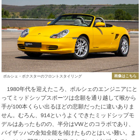
画像はこちら
ポルシェ・ボクスターのフロントスタイリング
1980年代を迎えたころ、ポルシェのエンジニアにと
ってミッドシップスポーツは念願を通り越して喉から
手が100本くらい出るほどの悲願だったに違いありま
せん。むろん、914というよくできたミッドシップモ
デルはあったものの、半分はVWとのコラボであり、
バイザッハの全知全能を傾けたものとはいい難い。ま