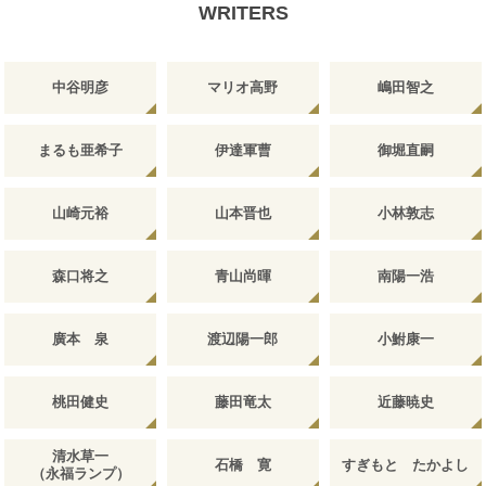
WRITERS
中谷明彦
マリオ高野
嶋田智之
まるも亜希子
伊達軍曹
御堀直嗣
山崎元裕
山本晋也
小林敦志
森口将之
青山尚暉
南陽一浩
廣本 泉
渡辺陽一郎
小鮒康一
桃田健史
藤田竜太
近藤暁史
清水草一
石橋 寛
すぎもと たかよし
（永福ランプ）