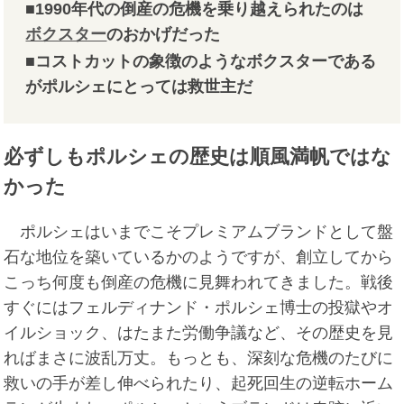
■1990年代の倒産の危機を乗り越えられたのは
ボクスター
のおかげだった
■コストカットの象徴のようなボクスターである
がポルシェにとっては救世主だ
必ずしもポルシェの歴史は順風満帆ではな
かった
ポルシェはいまでこそプレミアムブランドとして盤
石な地位を築いているかのようですが、創立してから
こっち何度も倒産の危機に見舞われてきました。戦後
すぐにはフェルディナンド・ポルシェ博士の投獄やオ
イルショック、はたまた労働争議など、その歴史を見
ればまさに波乱万丈。もっとも、深刻な危機のたびに
救いの手が差し伸べられたり、起死回生の逆転ホーム