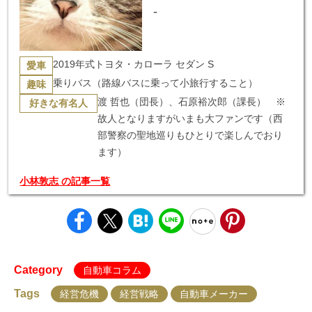
-
2019年式トヨタ・カローラ セダン S
愛車
乗りバス（路線バスに乗って小旅行すること）
趣味
渡 哲也（団長）、石原裕次郎（課長） ※
好きな有名人
故人となりますがいまも大ファンです（西
部警察の聖地巡りもひとりで楽しんでおり
ます）
小林敦志 の記事一覧
Category
自動車コラム
Tags
経営危機
経営戦略
自動車メーカー