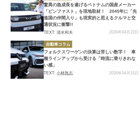
ゴ
驚異の急成長を遂げるベトナムの国産メーカー
リ
ー
「ビンファスト」を現地取材！ 2045年に「先
進国の仲間入り」も現実的と思えるクルマと交
通状況に衝撃!!
2026年04月22日
TEXT: 清水和夫
カ
自動車コラム
テ
ゴ
フォルクスワーゲンの決算は苦しい数字！ 車
リ
ー
種ラインアップから受ける「時流に乗りきれな
い感」
2026年04月15日
TEXT:
小林敦志