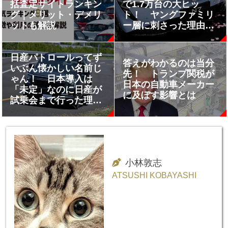
括査定サイトランキン
で1.7万台の大ヒッ
グ｜メリット・デメリ
ト！ ヤングファミリ
ットも解説
ー層に刺さった理由は
最先端技術と値段にあ
り
日産パトロールってず
答えがわかるのは当分
いぶん懐かしい名前じ
先！ トランプ関税が
ゃん！ 日本導入は
日本の自動車メーカー
「未定」なのに日産が
に及ぼす影響とは
試乗会まで行った理由
とは？
小林敦志
ATSUSHI KOBAYASHI