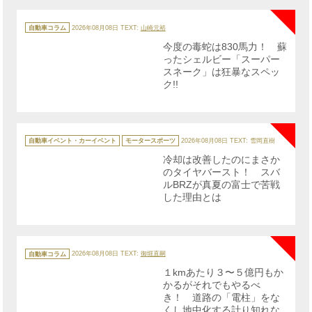
NE
カ
テ
自動車コラム
2026年08月08日
TEXT:
山崎元裕
ゴ
リ
今度の毒蛇は830馬力！ 蘇
ー
ったシェルビー「スーパー
スネーク」は狂暴なスペッ
ク!!
NE
カ
テ
自動車イベント・カーイベント
モータースポーツ
2026年08月08日
TEXT: 雪岡直樹
ゴ
リ
冷却は改善したのにまさか
ー
のタイヤバースト！ スバ
ルBRZが真夏の富士で苦戦
した理由とは
NE
カ
テ
自動車コラム
2026年08月08日
TEXT:
御堀直嗣
ゴ
リ
１kmあたり３〜５億円もか
ー
かるがそれでもやるべ
き！ 道路の「電柱」をな
くし地中化する計り知れな