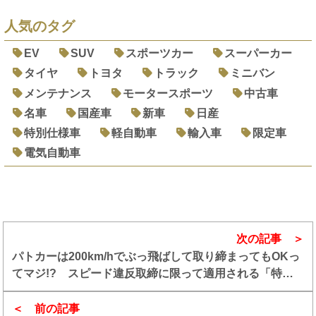
人気のタグ
EV
SUV
スポーツカー
スーパーカー
タイヤ
トヨタ
トラック
ミニバン
メンテナンス
モータースポーツ
中古車
名車
国産車
新車
日産
特別仕様車
軽自動車
輸入車
限定車
電気自動車
次の記事
パトカーは200km/hでぶっ飛ばして取り締まってもOKっ
てマジ!? スピード違反取締に限って適用される「特例
の特例」ってなに？
前の記事