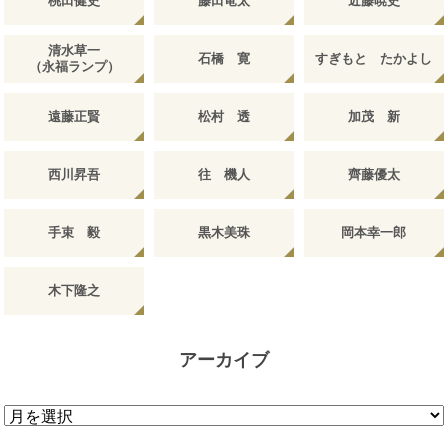
桃田健史
藤田竜太
近藤暁史
清水草一
石橋 寛
すぎもと たかよし
（永福ランプ）
遠藤正賢
松村 透
加茂 新
西川昇吾
往 機人
齊藤優太
手束 毅
黒木美珠
岡本幸一郎
木下隆之
アーカイブ
ア
ー