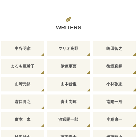
WRITERS
中谷明彦
マリオ高野
嶋田智之
まるも亜希子
伊達軍曹
御堀直嗣
山崎元裕
山本晋也
小林敦志
森口将之
青山尚暉
南陽一浩
廣本 泉
渡辺陽一郎
小鮒康一