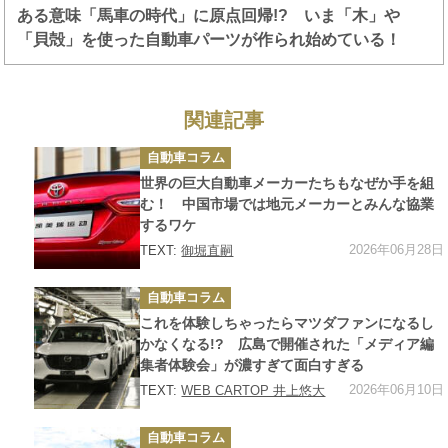
ある意味「馬車の時代」に原点回帰!? いま「木」や
「貝殻」を使った自動車パーツが作られ始めている！
関連記事
カ
自動車コラム
テ
ゴ
世界の巨大自動車メーカーたちもなぜか手を組
リ
ー
む！ 中国市場では地元メーカーとみんな協業
するワケ
2026年06月28日
TEXT:
御堀直嗣
カ
自動車コラム
テ
ゴ
これを体験しちゃったらマツダファンになるし
リ
ー
かなくなる!? 広島で開催された「メディア編
集者体験会」が濃すぎて面白すぎる
2026年06月10日
TEXT:
WEB CARTOP 井上悠大
カ
自動車コラム
テ