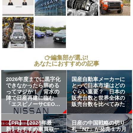
編集部が選ぶ!
あなたにおすすめの記事
2026年度までに黒字化
国産自動車メーカーに
できなかったら辞める
とって日本市場はどの
ってマジか！ 背水の
ぐらい重要？ 日本の
陣で日産再建に臨む
販売台数と世界全体の
「エスピノーサCEO」
販売台数を比べてみた
ってどんな人物？
【PR】【2026年最
日産の中国戦略の切り
新】おすすめ車買取一
札「N7」が発売１カ月