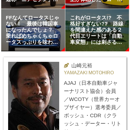
てなに？
スヨーロッパ」「ラン
ボルギーニミウラ」の
走りとは
FFなんてロータスじゃ
これがロータス!? 不
ない！ 最後は韓国車
格好すぎない?? 路線
になったんでしょ？
を間違えた感のある２
乗ればめちゃくちゃロ
代目エリートは「自動
ータスっぷりを味わえ
車変態」には刺さるク
るのに正当評価が得ら
ルマだった
れなかった「２代目エ
ラン」の悲劇
山崎元裕
YAMAZAKI MOTOHIRO
AJAJ（日本自動車ジャ
ーナリスト協会）会員
／WCOTY（世界カーオ
ブザイヤー）選考委員／
ボッシュ・CDR（クラ
ッシュ・データー・リト