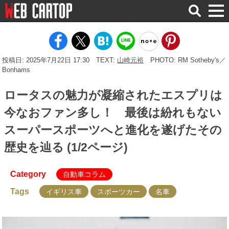
検
索
投稿日: 2025年7月22日 17:30
TEXT:
山崎元裕
PHOTO: RM Sotheby's／
Bonhams
ロータスの魅力が凝縮されたエスプリは
今なおファン多し！ 最後は紛れもない
スーパースポーツへと進化を遂げたその
歴史を辿る (1/2ページ)
Category
自動車コラム
Tags
イギリス車
スポーツカー
名車