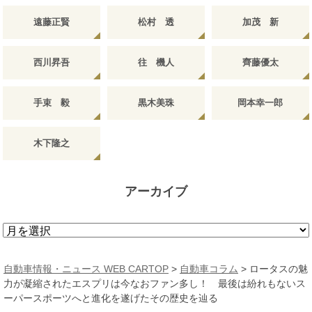
遠藤正賢
松村 透
加茂 新
西川昇吾
往 機人
齊藤優太
手束 毅
黒木美珠
岡本幸一郎
木下隆之
アーカイブ
ア
ー
カ
自動車情報・ニュース WEB CARTOP
>
自動車コラム
>
ロータスの魅
イ
力が凝縮されたエスプリは今なおファン多し！ 最後は紛れもないス
ブ
ーパースポーツへと進化を遂げたその歴史を辿る