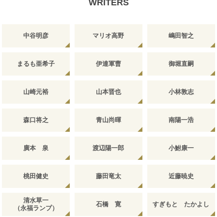
WRITERS
中谷明彦
マリオ高野
嶋田智之
まるも亜希子
伊達軍曹
御堀直嗣
山崎元裕
山本晋也
小林敦志
森口将之
青山尚暉
南陽一浩
廣本 泉
渡辺陽一郎
小鮒康一
桃田健史
藤田竜太
近藤暁史
清水草一
石橋 寛
すぎもと たかよし
（永福ランプ）