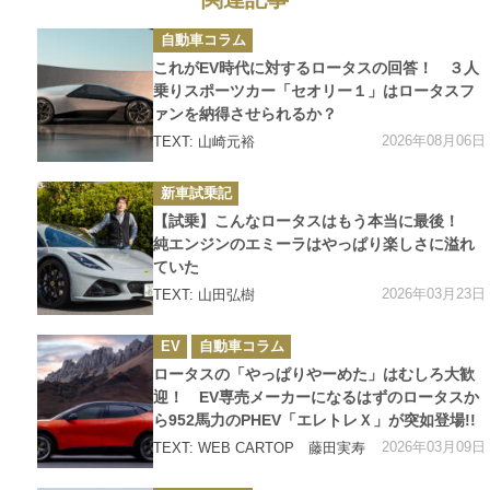
カ
自動車コラム
テ
ゴ
これがEV時代に対するロータスの回答！ ３人
リ
ー
乗りスポーツカー「セオリー１」はロータスフ
ァンを納得させられるか？
2026年08月06日
TEXT: 山崎元裕
カ
新車試乗記
テ
ゴ
【試乗】こんなロータスはもう本当に最後！
リ
ー
純エンジンのエミーラはやっぱり楽しさに溢れ
ていた
2026年03月23日
TEXT: 山田弘樹
カ
EV
自動車コラム
テ
ゴ
ロータスの「やっぱりやーめた」はむしろ大歓
リ
ー
迎！ EV専売メーカーになるはずのロータスか
ら952馬力のPHEV「エレトレＸ」が突如登場!!
2026年03月09日
TEXT: WEB CARTOP 藤田実寿