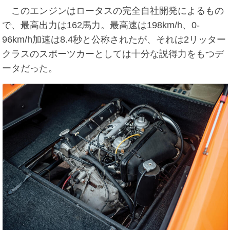
このエンジンはロータスの完全自社開発によるもの
で、最高出力は162馬力。最高速は198km/h、0-
96km/h加速は8.4秒と公称されたが、それは2リッター
クラスのスポーツカーとしては十分な説得力をもつデ
ータだった。