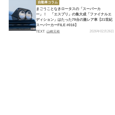
カ
自動車コラム
テ
ゴ
まごうことなきロータスの「スーパーカ
リ
ー
ー」！ 「エスプリ」の集大成「ファイナルエ
ディション」はたった79台の激レア車【21世紀
スーパーカーFILE #016】
2026年02月26日
TEXT:
山崎元裕