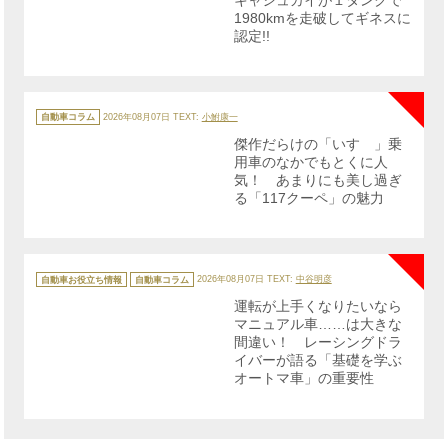
1980kmを走破してギネスに
認定!!
NE
カ
テ
自動車コラム
2026年08月07日
TEXT:
小鮒康一
ゴ
リ
傑作だらけの「いすゞ」乗
ー
用車のなかでもとくに人
気！ あまりにも美し過ぎ
る「117クーペ」の魅力
NE
カ
テ
自動車お役立ち情報
自動車コラム
2026年08月07日
TEXT:
中谷明彦
ゴ
リ
運転が上手くなりたいなら
ー
マニュアル車……は大きな
間違い！ レーシングドラ
イバーが語る「基礎を学ぶ
オートマ車」の重要性