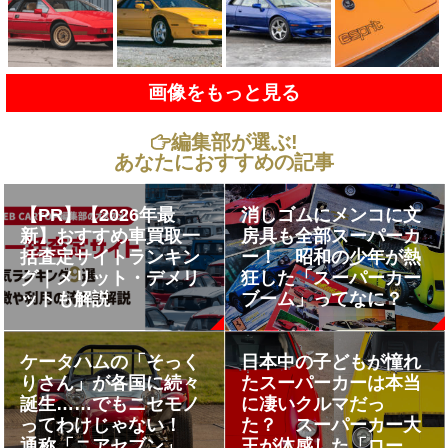
画像をもっと見る
編集部が選ぶ!
あなたにおすすめの記事
【PR】【2026年最
消しゴムにメンコに文
新】おすすめ車買取一
房具も全部スーパーカ
括査定サイトランキン
ー！ 昭和の少年が熱
グ｜メリット・デメリ
狂した「スーパーカー
ットも解説
ブーム」ってなに？
ケータハムの「そっく
日本中の子どもが憧れ
りさん」が各国に続々
たスーパーカーは本当
誕生……でもニセモノ
に凄いクルマだっ
ってわけじゃない！
た？ スーパーカー大
通称「ニアセブン」っ
王が体感した「ロータ