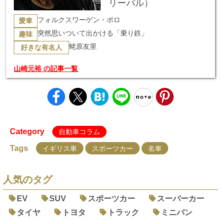
リーバル）
フォルクスワーゲン・ポロ
愛車
突然思いついて出かける「乗り鉄」
趣味
蛯原友里
好きな有名人
山崎元裕 の記事一覧
Category
自動車コラム
Tags
イギリス車
スポーツカー
名車
人気のタグ
EV
SUV
スポーツカー
スーパーカー
タイヤ
トヨタ
トラック
ミニバン