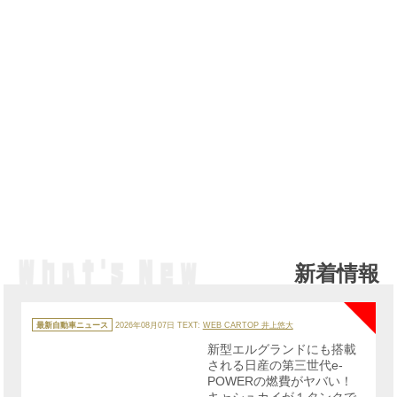
新着情報
NE
カ
テ
最新自動車ニュース
2026年08月07日
TEXT:
WEB CARTOP 井上悠大
ゴ
リ
新型エルグランドにも搭載
ー
される日産の第三世代e-
POWERの燃費がヤバい！
キャシュカイが１タンクで