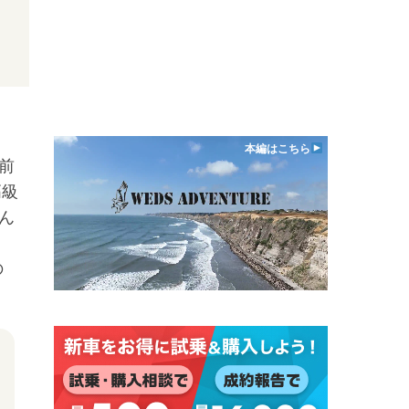
本編はこちら
前
高級
ん
の