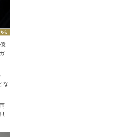
こちら
億
ガ
）
とな
両
只