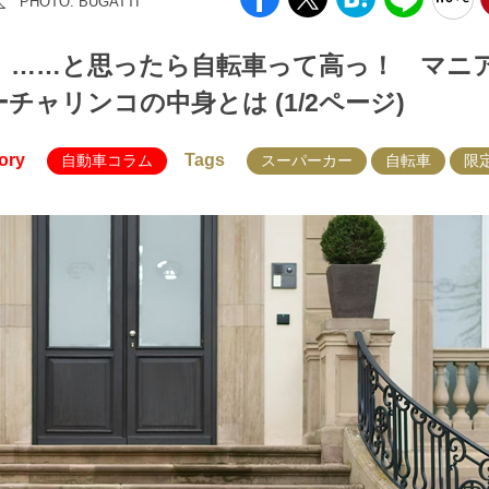
大
PHOTO: BUGATTI
！ ……と思ったら自転車って高っ！ マニ
チャリンコの中身とは (1/2ページ)
ory
Tags
自動車コラム
スーパーカー
自転車
限