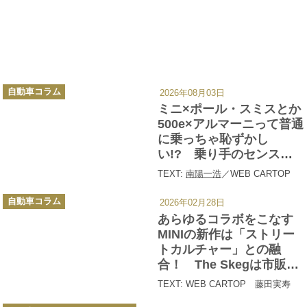
カ
自動車コラム
2026年08月03日
テ
ゴ
ミニ×ポール・スミスとか
リ
ー
500e×アルマーニって普通
に乗っちゃ恥ずかし
い!? 乗り手のセンスも
問われる「ハイブランド
TEXT:
南陽一浩
／WEB CARTOP
コラボ車」と「歴史に残
カ
るアパレルコラボ車」大
自動車コラム
2026年02月28日
テ
ゴ
全
あらゆるコラボをこなす
リ
ー
MINIの新作は「ストリー
トカルチャー」との融
合！ The Skegは市販も
期待したい新たなトビラ
TEXT: WEB CARTOP 藤田実寿
カ