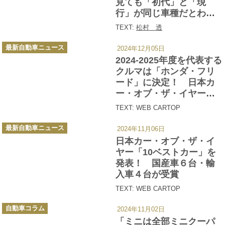
見ても「初代」と「現
行」が同じ車種だとわか
るクルマ５選
TEXT:
松村 透
カ
最新自動車ニュース
2024年12月05日
テ
ゴ
2024-2025年度を代表する
リ
ー
クルマは「ホンダ・フリ
ード」に決定！ 日本カ
ー・オブ・ザ・イヤーの
各賞を発表
TEXT: WEB CARTOP
カ
最新自動車ニュース
2024年11月06日
テ
ゴ
日本カー・オブ・ザ・イ
リ
ー
ヤー「10ベストカー」を
発表！ 国産車６台・輸
入車４台が受賞
TEXT: WEB CARTOP
カ
自動車コラム
2024年11月02日
テ
ゴ
「ミニは全部ミニクーパ
リ