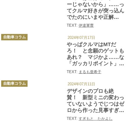
ー
ーじゃないから」……っ
てクルマ好きが突っ込ん
でたのにいまや正解
に！ そもそも「クーパ
TEXT:
伊達軍曹
ー」って何なの？
カ
自動車コラム
2024年07月17日
テ
ゴ
やっぱクルマはMTだ
リ
ー
ろ！ と念願のゲットも
あれ？ マジかよ……な
「ガッカリポイント」の
あるMTとその搭載車５台
TEXT:
まるも亜希子
カ
自動車コラム
2024年07月11日
テ
ゴ
デザインのプロも絶
リ
ー
賛！ 新型ミニの変わっ
ていないようでじつはゼ
ロから作った見事すぎる
外観
TEXT:
すぎもと たかよし