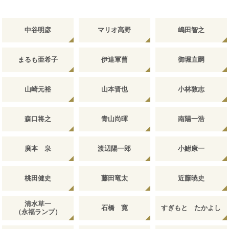
中谷明彦
マリオ高野
嶋田智之
まるも亜希子
伊達軍曹
御堀直嗣
山崎元裕
山本晋也
小林敦志
森口将之
青山尚暉
南陽一浩
廣本 泉
渡辺陽一郎
小鮒康一
桃田健史
藤田竜太
近藤暁史
清水草一
石橋 寛
すぎもと たかよし
（永福ランプ）