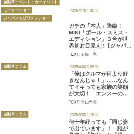
自動車イベント・カーイベント
テ
ゴ
モーターショー
リ
2025年10月30日
ー
ジャパンモビリティショー
ガチの「本人」降臨！
MINI「ポール・スミス・
エディション」３台が世
界初お目見え!!【ジャパン
モビリティショー2025】
TEXT:
石橋 寛
カ
自動車コラム
2025年08月05日
テ
ゴ
「俺はクルマが何より好
リ
ー
きなんじゃ！」……なん
てイキっても家族の笑顔
が大切！ エンスーの
「家族もち男」が選ぶべ
TEXT:
青山尚暉
きクルマとは
カ
自動車コラム
2025年03月18日
テ
ゴ
何十年経っても「同じ姿
リ
ー
で出ています」！ 誰が