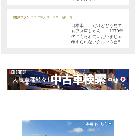
カ
テ
自動車コラム
2026年08月09日
TEXT:
石橋 寛
ゴ
リ
日本車……だけどどう見て
ー
もアメ車じゃん！ 1970年
代に売られていたいまじゃ
考えられないクルマ３台!!
本編はこちら