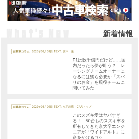
新着情報
カ
テ
自動車コラム
2026年08月09日
TEXT:
廣本 泉
ゴ
リ
F1は数千億円だけど……国
ー
内だったら夢が叶う？ レ
ーシングチームオーナーに
なるには幾ら必要か「ズバ
リのお金」を現役チームに
聞いてみた
カ
テ
自動車コラム
2026年08月09日
TEXT: 立花義鷹（CARトップ）
ゴ
リ
このスズキ愛はヤバすぎ
ー
る！ 50台ものスズキ車を
所有してきた京大卒エンジ
ニアが「ワイドアルト」に
命をかけるワケ