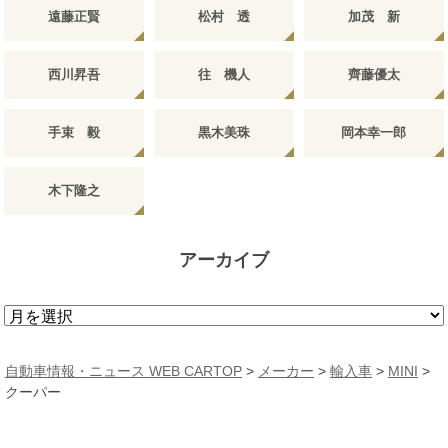
遠藤正賢
松村 透
加茂 新
西川昇吾
往 機人
齊藤優太
手束 毅
黒木美珠
岡本幸一郎
木下隆之
アーカイブ
ア
ー
カ
自動車情報・ニュース WEB CARTOP
>
メーカー
>
輸入車
>
MINI
>
イ
クーパー
ブ