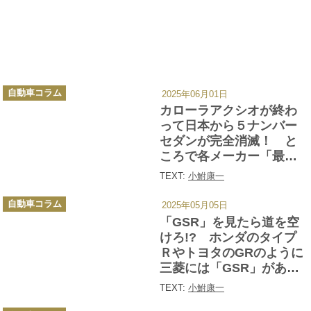
カ
自動車コラム
2025年06月01日
テ
ゴ
カローラアクシオが終わ
リ
ー
って日本から５ナンバー
セダンが完全消滅！ と
ころで各メーカー「最後
の５ナンバーセダン」っ
TEXT:
小鮒康一
てなんだったか覚えて
カ
る？
自動車コラム
2025年05月05日
テ
ゴ
「GSR」を見たら道を空
リ
ー
けろ!? ホンダのタイプ
ＲやトヨタのGRのように
三菱には「GSR」があ
る！
TEXT:
小鮒康一
カ