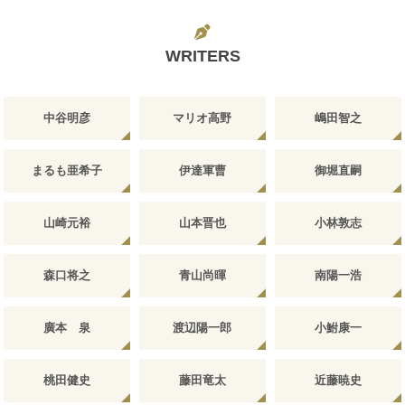
WRITERS
中谷明彦
マリオ高野
嶋田智之
まるも亜希子
伊達軍曹
御堀直嗣
山崎元裕
山本晋也
小林敦志
森口将之
青山尚暉
南陽一浩
廣本 泉
渡辺陽一郎
小鮒康一
桃田健史
藤田竜太
近藤暁史