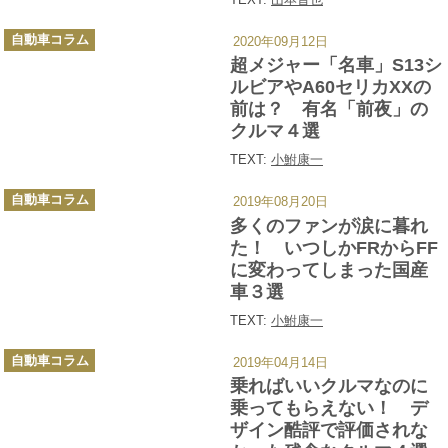
カ
自動車コラム
2020年09月12日
テ
ゴ
超メジャー「名車」S13シ
リ
ー
ルビアやA60セリカXXの
前は？ 有名「前夜」の
クルマ４選
TEXT:
小鮒康一
カ
自動車コラム
2019年08月20日
テ
ゴ
多くのファンが涙に暮れ
リ
ー
た！ いつしかFRからFF
に変わってしまった国産
車３選
TEXT:
小鮒康一
カ
自動車コラム
2019年04月14日
テ
ゴ
乗ればいいクルマなのに
リ
ー
乗ってもらえない！ デ
ザイン酷評で評価されな