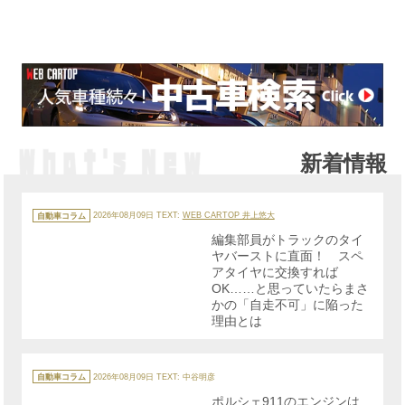
新着情報
カ
テ
自動車コラム
2026年08月09日
TEXT:
WEB CARTOP 井上悠大
ゴ
リ
編集部員がトラックのタイ
ー
ヤバーストに直面！ スペ
アタイヤに交換すれば
OK……と思っていたらまさ
かの「自走不可」に陥った
理由とは
カ
テ
自動車コラム
2026年08月09日
TEXT: 中谷明彦
ゴ
リ
ポルシェ911のエンジンは
ー