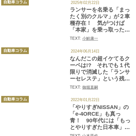
自動車コラム
2025年02月22日
テ
ゴ
ランサーを名乗る「まっ
リ
ー
たく別のクルマ」が２車
種存在！ 気がつけば
「本家」を乗っ取った
「ランサーフィオーレ」
TEXT:
小鮒康一
を知ってるか？
カ
自動車コラム
2024年06月14日
テ
ゴ
なんだこの超イケてるク
リ
ー
ーペは!? それでも１代
限りで消滅した「ランサ
ーセレステ」という残念
な三菱車
TEXT:
御堀直嗣
カ
自動車コラム
2022年01月22日
テ
ゴ
「やりすぎNISSAN」の
リ
ー
「e-4ORCE」も真っ
青！ 90年代には「もっ
とやりすぎた日本車」が
沢山あった
TEXT:
山本晋也