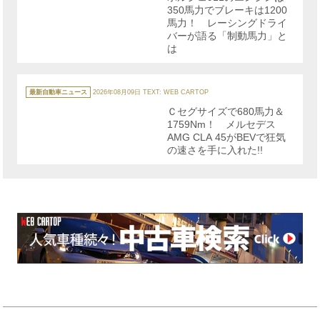
350馬力でブレーキは1200
馬力！ レーシングドライ
バーが語る「制動馬力」と
は
カ
テ
最新自動車ニュース
2026年08月09日
TEXT: WEB CARTOP
ゴ
リ
Ｃセグサイズで680馬力＆
ー
1759Nm！ メルセデス
AMG CLA 45がBEVで狂気
の速さを手に入れた!!