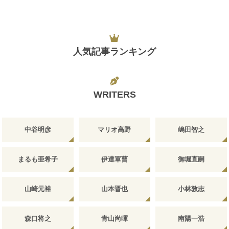
人気記事ランキング
WRITERS
中谷明彦
マリオ高野
嶋田智之
まるも亜希子
伊達軍曹
御堀直嗣
山崎元裕
山本晋也
小林敦志
森口将之
青山尚暉
南陽一浩