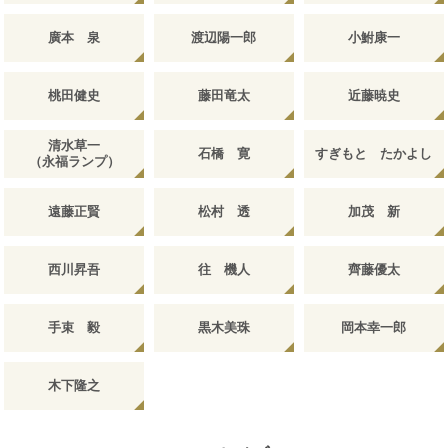
廣本 泉
渡辺陽一郎
小鮒康一
桃田健史
藤田竜太
近藤暁史
清水草一
石橋 寛
すぎもと たかよし
（永福ランプ）
遠藤正賢
松村 透
加茂 新
西川昇吾
往 機人
齊藤優太
手束 毅
黒木美珠
岡本幸一郎
木下隆之