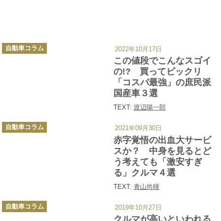
カ
自動車コラム
2022年10月17日
テ
ゴ
この値段でこんなスゴイ
リ
ー
の!? 買ってビックリ
「コスパ最強」の庶民派
国産車３選
TEXT:
渡辺陽一郎
カ
自動車コラム
2021年09月30日
テ
ゴ
赤字覚悟の出血大サービ
リ
ー
スか？ 中身を見るとど
う考えても「激安すぎ
る」クルマ４選
TEXT:
青山尚暉
カ
自動車コラム
2019年10月27日
テ
ゴ
クルマが高いといわれる
リ