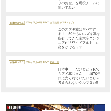
リのお金」を現役チームに
聞いてみた
カ
テ
自動車コラム
2026年08月09日
TEXT: 立花義鷹（CARトップ）
ゴ
リ
このスズキ愛はヤバすぎ
ー
る！ 50台ものスズキ車を
所有してきた京大卒エンジ
ニアが「ワイドアルト」に
命をかけるワケ
カ
テ
自動車コラム
2026年08月09日
TEXT:
石橋 寛
ゴ
リ
日本車……だけどどう見て
ー
もアメ車じゃん！ 1970年
代に売られていたいまじゃ
考えられないクルマ３台!!