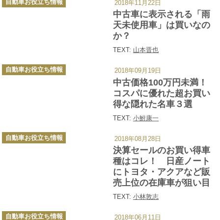
自動車お役立ち情報
2018年11月22日
テ
ゴ
中古車に表示される「雨
リ
ー
天未使用車」は買いなの
か？
TEXT:
山本晋也
カ
自動車お役立ち情報
2018年09月19日
テ
ゴ
中古価格100万円未満！
リ
ー
コスパに優れた超お買い
得な隠れた名車３選
TEXT:
小鮒康一
カ
自動車お役立ち情報
2018年08月28日
テ
ゴ
決算セールのお買い得車
リ
ー
種はコレ！ 日産ノート
にトヨタ・アクアなど販
売上位の在庫車が狙い目
TEXT:
小林敦志
カ
自動車お役立ち情報
2018年06月11日
テ