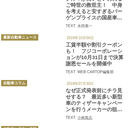
ー
ご時世の救世主！ 中身
を考えると安すぎるバー
ゲンプライスの国産車５
選
TEXT: 永田惠一
カ
最新自動車ニュース
2019年10月04日
テ
ゴ
工賃半額や割引クーポン
リ
ー
も！ フジコーポレーシ
ョンが10月31日まで決算
謝恩セールを開催中
TEXT: WEB CARTOP編集部
カ
自動車コラム
2019年07月30日
テ
ゴ
なぜ正式発表前にチラ見
リ
ー
せする？ 最近多い新型
車のティザーキャンペー
ンを行うメーカーの狙い
とは
TEXT:
小林敦志
カ