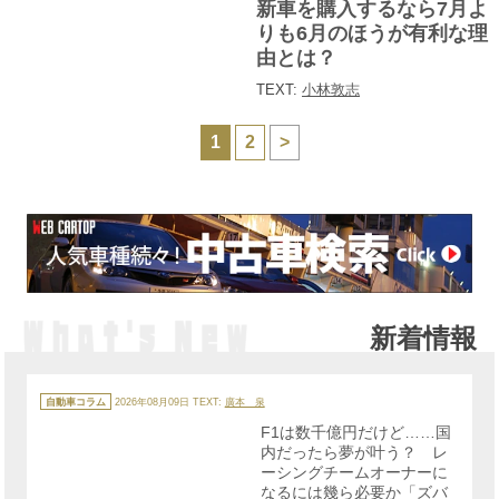
新車を購入するなら7月よ
リ
ー
りも6月のほうが有利な理
由とは？
TEXT:
小林敦志
1
2
>
新着情報
カ
テ
自動車コラム
2026年08月09日
TEXT:
廣本 泉
ゴ
リ
F1は数千億円だけど……国
ー
内だったら夢が叶う？ レ
ーシングチームオーナーに
なるには幾ら必要か「ズバ