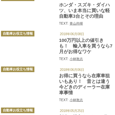
ゴ
ホンダ・スズキ・ダイハ
リ
ー
ツ、いま本当に買いな軽
自動車3台とその理由
TEXT:
青山尚暉
カ
自動車お役立ち情報
2018年06月08日
テ
ゴ
100万円以上の値引き
リ
ー
も！ 輸入車を買うなら7
月がお得なワケ
TEXT:
小林敦志
カ
自動車お役立ち情報
2018年06月06日
テ
ゴ
お得に買うなら在庫車狙
リ
ー
いもあり！ 昔とは違う
今どきのディーラー在庫
車事情
TEXT:
小林敦志
カ
自動車お役立ち情報
2018年05月25日
テ
ゴ