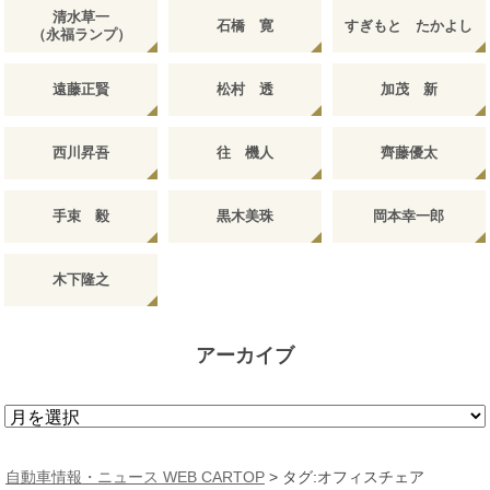
清水草一
石橋 寛
すぎもと たかよし
（永福ランプ）
遠藤正賢
松村 透
加茂 新
西川昇吾
往 機人
齊藤優太
手束 毅
黒木美珠
岡本幸一郎
木下隆之
アーカイブ
ア
ー
カ
自動車情報・ニュース WEB CARTOP
>
タグ:オフィスチェア