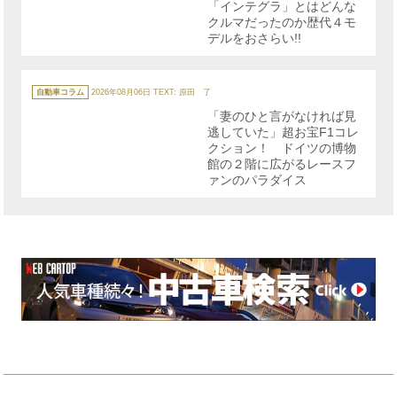
「インテグラ」とはどんな
クルマだったのか歴代４モ
デルをおさらい!!
カ
テ
自動車コラム
2026年08月06日
TEXT: 原田 了
ゴ
リ
「妻のひと言がなければ見
ー
逃していた」超お宝F1コレ
クション！ ドイツの博物
館の２階に広がるレースフ
ァンのパラダイス