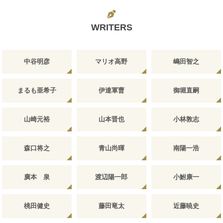
WRITERS
中谷明彦
マリオ高野
嶋田智之
まるも亜希子
伊達軍曹
御堀直嗣
山崎元裕
山本晋也
小林敦志
森口将之
青山尚暉
南陽一浩
廣本 泉
渡辺陽一郎
小鮒康一
桃田健史
藤田竜太
近藤暁史