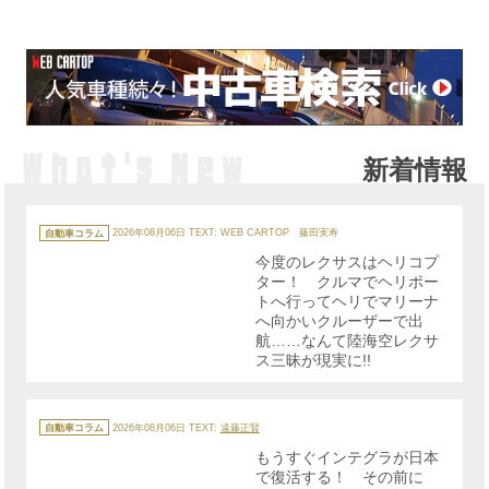
新着情報
カ
テ
自動車コラム
2026年08月06日
TEXT: WEB CARTOP 藤田実寿
ゴ
リ
今度のレクサスはヘリコプ
ー
ター！ クルマでヘリポー
トへ行ってヘリでマリーナ
へ向かいクルーザーで出
航……なんて陸海空レクサ
ス三昧が現実に!!
カ
テ
自動車コラム
2026年08月06日
TEXT:
遠藤正賢
ゴ
リ
もうすぐインテグラが日本
ー
で復活する！ その前に