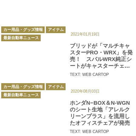
カ
カー用品・グッズ情報
アイテム
テ
2021年01月19日
ゴ
最新自動車ニュース
リ
ー
ブリッドが「マルチキャ
スターPRO・WRX」を発
売！ スバルWRX純正シ
ートがキャスターチェア
に変身
TEXT: WEB CARTOP
カ
カー用品・グッズ情報
アイテム
テ
2020年08月03日
ゴ
最新自動車ニュース
リ
ー
ホンダN−BOX＆N-WGN
のシート生地「アレルク
リーンプラス」を流用し
たオフィスチェアが発売
TEXT: WEB CARTOP