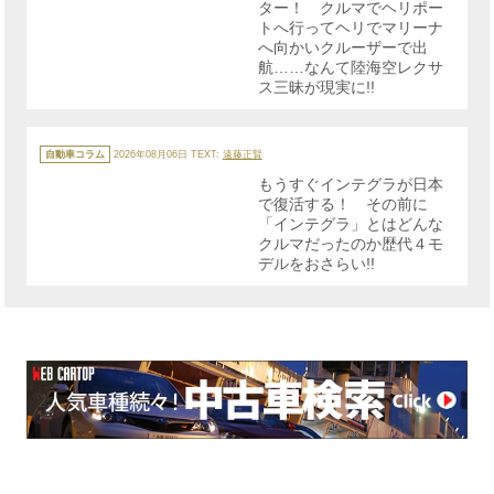
ター！ クルマでヘリポー
トへ行ってヘリでマリーナ
へ向かいクルーザーで出
航……なんて陸海空レクサ
ス三昧が現実に!!
カ
テ
自動車コラム
2026年08月06日
TEXT:
遠藤正賢
ゴ
リ
もうすぐインテグラが日本
ー
で復活する！ その前に
「インテグラ」とはどんな
クルマだったのか歴代４モ
デルをおさらい!!