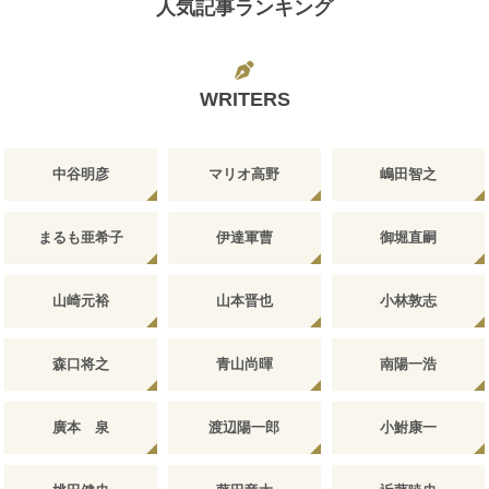
人気記事ランキング
WRITERS
中谷明彦
マリオ高野
嶋田智之
まるも亜希子
伊達軍曹
御堀直嗣
山崎元裕
山本晋也
小林敦志
森口将之
青山尚暉
南陽一浩
廣本 泉
渡辺陽一郎
小鮒康一