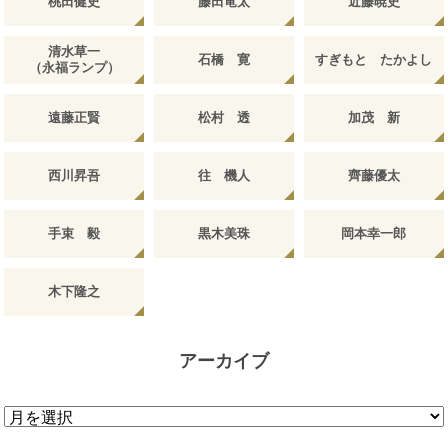
桃田健史
藤田竜太
近藤暁史
清水草一
石橋 寛
すぎもと たかよし
（永福ランプ）
遠藤正賢
松村 透
加茂 新
西川昇吾
往 機人
齊藤優太
手束 毅
黒木美珠
岡本幸一郎
木下隆之
アーカイブ
ア
ー