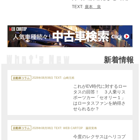
た
TEXT:
廣本 泉
新着情報
カ
テ
自動車コラム
2026年08月06日
TEXT: 山崎元裕
ゴ
リ
これがEV時代に対するロー
ー
タスの回答！ ３人乗りス
ポーツカー「セオリー１」
はロータスファンを納得さ
せられるか？
カ
テ
自動車コラム
2026年08月06日
TEXT: WEB CARTOP 藤田実寿
ゴ
リ
今度のレクサスはヘリコプ
ー