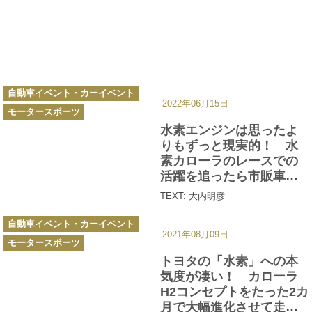
カ
自動車イベント・カーイベント
テ
2022年06月15日
ゴ
モータースポーツ
リ
ー
水素エンジンは思ったよ
りもずっと現実的！ 水
素カローラのレースでの
活躍を追ったら市販車へ
の採用の可能性が見えた
TEXT: 大内明彦
カ
自動車イベント・カーイベント
テ
2021年08月09日
ゴ
モータースポーツ
リ
ー
トヨタの「水素」への本
気度が凄い！ カローラ
H2コンセプトをたった2カ
月で大幅進化させて走っ