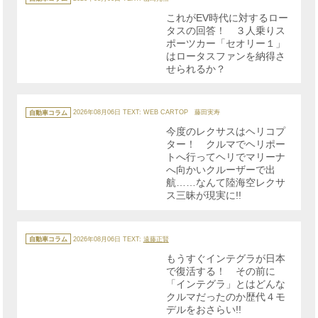
ゴ
リ
これがEV時代に対するロー
ー
タスの回答！ ３人乗りス
ポーツカー「セオリー１」
はロータスファンを納得さ
せられるか？
カ
テ
自動車コラム
2026年08月06日
TEXT: WEB CARTOP 藤田実寿
ゴ
リ
今度のレクサスはヘリコプ
ー
ター！ クルマでヘリポー
トへ行ってヘリでマリーナ
へ向かいクルーザーで出
航……なんて陸海空レクサ
ス三昧が現実に!!
カ
テ
自動車コラム
2026年08月06日
TEXT:
遠藤正賢
ゴ
リ
もうすぐインテグラが日本
ー
で復活する！ その前に
「インテグラ」とはどんな
クルマだったのか歴代４モ
デルをおさらい!!