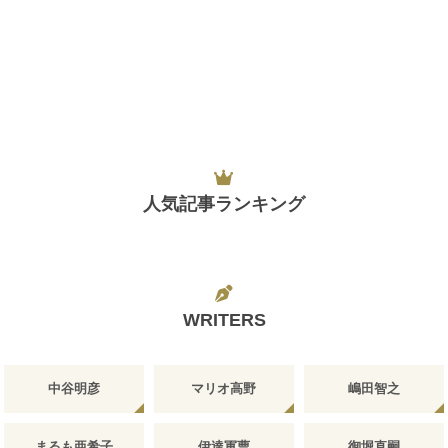
人気記事ランキング
WRITERS
中谷明彦
マリオ高野
嶋田智之
まるも亜希子
伊達軍曹
御堀直嗣