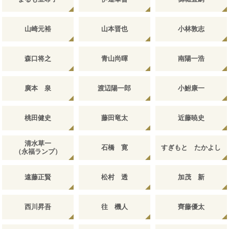
山崎元裕
山本晋也
小林敦志
森口将之
青山尚暉
南陽一浩
廣本 泉
渡辺陽一郎
小鮒康一
桃田健史
藤田竜太
近藤暁史
清水草一
石橋 寛
すぎもと たかよし
（永福ランプ）
遠藤正賢
松村 透
加茂 新
西川昇吾
往 機人
齊藤優太