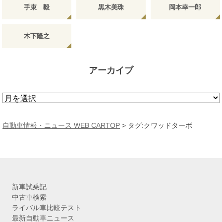
手束 毅
黒木美珠
岡本幸一郎
木下隆之
アーカイブ
ア
ー
カ
自動車情報・ニュース WEB CARTOP
>
タグ:クワッドターボ
イ
ブ
新車試乗記
中古車検索
ライバル車比較テスト
最新自動車ニュース