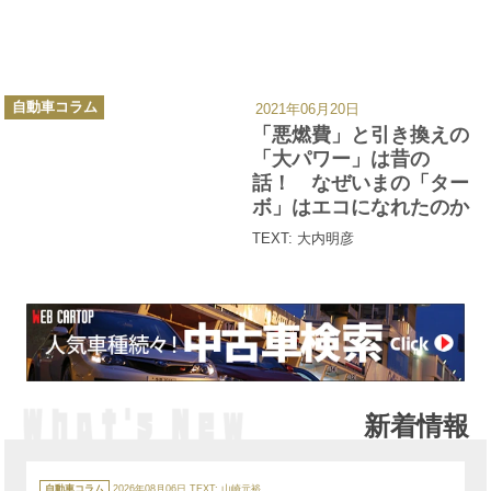
カ
自動車コラム
2021年06月20日
テ
ゴ
「悪燃費」と引き換えの
リ
ー
「大パワー」は昔の
話！ なぜいまの「ター
ボ」はエコになれたのか
TEXT: 大内明彦
新着情報
カ
テ
自動車コラム
2026年08月06日
TEXT: 山崎元裕