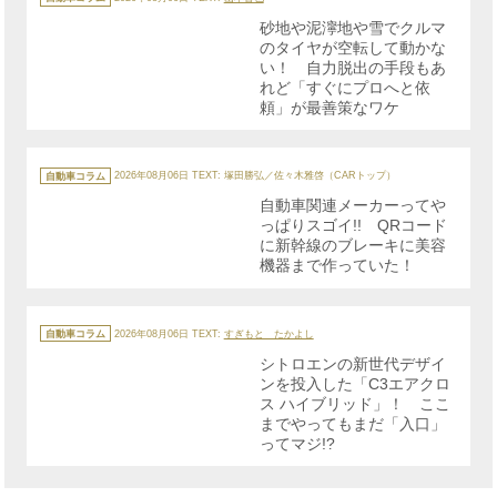
ゴ
リ
砂地や泥濘地や雪でクルマ
ー
のタイヤが空転して動かな
い！ 自力脱出の手段もあ
れど「すぐにプロへと依
頼」が最善策なワケ
カ
テ
自動車コラム
2026年08月06日
TEXT: 塚田勝弘／佐々木雅啓（CARトップ）
ゴ
リ
自動車関連メーカーってや
ー
っぱりスゴイ!! QRコード
に新幹線のブレーキに美容
機器まで作っていた！
カ
テ
自動車コラム
2026年08月06日
TEXT:
すぎもと たかよし
ゴ
リ
シトロエンの新世代デザイ
ー
ンを投入した「C3エアクロ
ス ハイブリッド」！ ここ
までやってもまだ「入口」
ってマジ!?