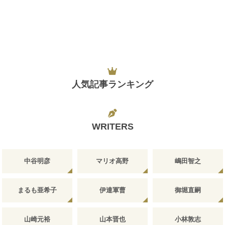
人気記事ランキング
WRITERS
中谷明彦
マリオ高野
嶋田智之
まるも亜希子
伊達軍曹
御堀直嗣
山崎元裕
山本晋也
小林敦志