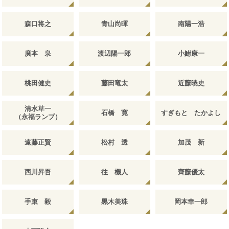
森口将之
青山尚暉
南陽一浩
廣本 泉
渡辺陽一郎
小鮒康一
桃田健史
藤田竜太
近藤暁史
清水草一
石橋 寛
すぎもと たかよし
（永福ランプ）
遠藤正賢
松村 透
加茂 新
西川昇吾
往 機人
齊藤優太
手束 毅
黒木美珠
岡本幸一郎