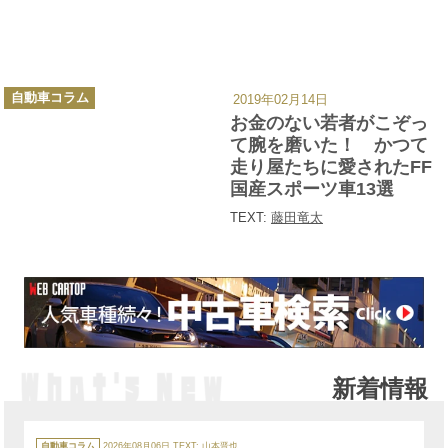
カ
自動車コラム
2019年02月14日
テ
ゴ
お金のない若者がこぞっ
リ
ー
て腕を磨いた！ かつて
走り屋たちに愛されたFF
国産スポーツ車13選
TEXT:
藤田竜太
新着情報
カ
テ
自動車コラム
2026年08月06日
TEXT:
山本晋也