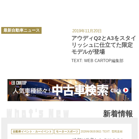
カ
最新自動車ニュース
2019年11月20日
テ
ゴ
アウディQ2とA3をスタイ
リ
ー
リッシュに仕立てた限定
モデルが登場
TEXT: WEB CARTOP編集部
新着情報
カ
テ
自動車イベント・カーイベント
モータースポーツ
2026年08月08日
TEXT: 雪岡直樹
ゴ
リ