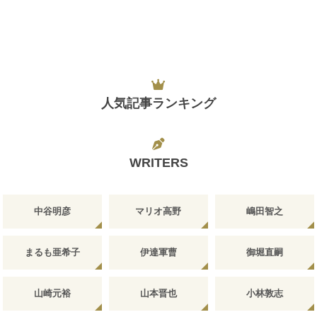
人気記事ランキング
WRITERS
中谷明彦
マリオ高野
嶋田智之
まるも亜希子
伊達軍曹
御堀直嗣
山崎元裕
山本晋也
小林敦志