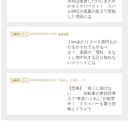
冷却は改善したのにまさか
ー
のタイヤバースト！ スバ
ルBRZが真夏の富士で苦戦
した理由とは
カ
テ
自動車コラム
2026年08月08日
TEXT:
御堀直嗣
ゴ
リ
１kmあたり３〜５億円もか
ー
かるがそれでもやるべ
き！ 道路の「電柱」をな
くし地中化する計り知れな
いメリットとは
カ
テ
自動車コラム
2026年08月08日
TEXT: 戸塚正人（CARトップ）
ゴ
リ
【悲鳴】「抜くに抜けな
ー
い……」自転車の青切符導
入で”車道ハミ出し”が急増
中！ ドライバーを襲う恐
怖とイライラ