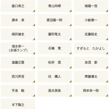
森口将之
青山尚暉
南陽一浩
廣本 泉
渡辺陽一郎
小鮒康一
桃田健史
藤田竜太
近藤暁史
清水草一
石橋 寛
すぎもと たかよし
（永福ランプ）
遠藤正賢
松村 透
加茂 新
西川昇吾
往 機人
齊藤優太
手束 毅
黒木美珠
岡本幸一郎
木下隆之