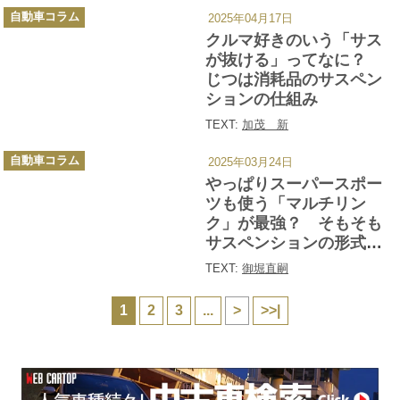
カ
自動車コラム
2025年04月17日
テ
ゴ
クルマ好きのいう「サス
リ
ー
が抜ける」ってなに？
じつは消耗品のサスペン
ションの仕組み
TEXT:
加茂 新
カ
自動車コラム
2025年03月24日
テ
ゴ
やっぱりスーパースポー
リ
ー
ツも使う「マルチリン
ク」が最強？ そもそも
サスペンションの形式で
なにが変わるのか
TEXT:
御堀直嗣
1
2
3
...
>
>>|