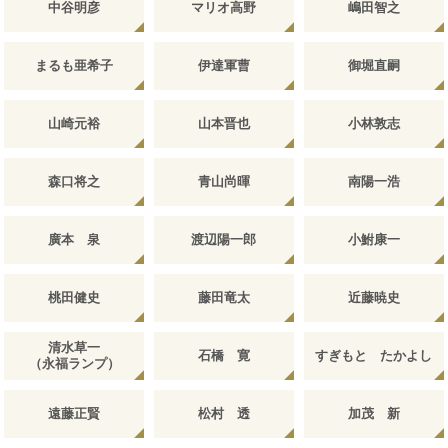
中谷明彦
マリオ高野
嶋田智之
まるも亜希子
伊達軍曹
御堀直嗣
山崎元裕
山本晋也
小林敦志
森口将之
青山尚暉
南陽一浩
廣本 泉
渡辺陽一郎
小鮒康一
桃田健史
藤田竜太
近藤暁史
清水草一
石橋 寛
すぎもと たかよし
（永福ランプ）
遠藤正賢
松村 透
加茂 新