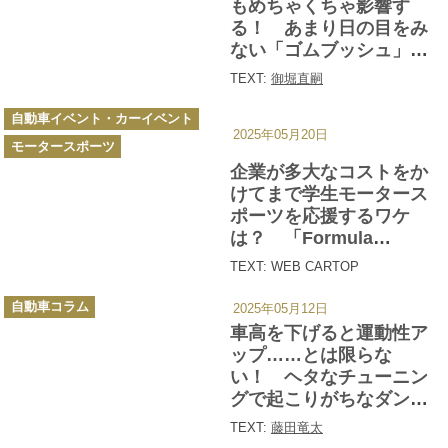
もめちゃくちゃ影響す
る！ あまり日の目をみ
ない「ゴムブッシュ」が
とっても偉いパーツだっ
TEXT:
御堀直嗣
た
カ
自動車イベント・カーイベント
テ
2025年05月20日
ゴ
モータースポーツ
リ
ー
企業が多大なコストをか
けてまで学生モータース
ポーツを応援するワケ
は？ 「Formula
Gymkhana」の協賛企業
TEXT: WEB CARTOP
「ダンロップ」
カ
「RS★R」「BRIDE」を
自動車コラム
2025年05月12日
テ
ゴ
直撃した
車高を下げると運動性ア
リ
ー
ップ……とは限らな
い！ ヘタなチューニン
グで起こりがちなダンパ
ーの「底づき」とは？
TEXT:
藤田竜太