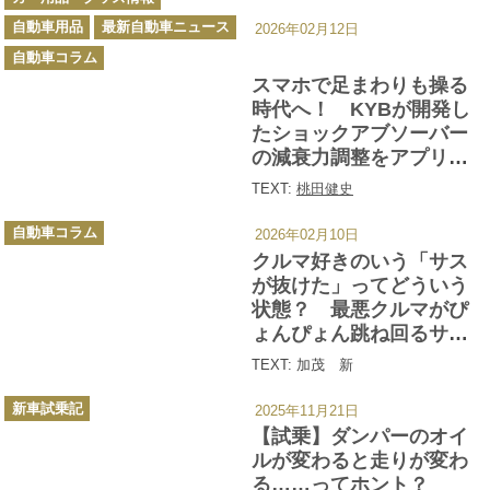
テ
ゴ
自動車用品
最新自動車ニュース
リ
2026年02月12日
ー
自動車コラム
スマホで足まわりも操る
時代へ！ KYBが開発し
たショックアブソーバー
の減衰力調整をアプリで
可能にした新システムが
TEXT:
桃田健史
可能性にあふれてた
カ
自動車コラム
2026年02月10日
テ
ゴ
クルマ好きのいう「サス
リ
ー
が抜けた」ってどういう
状態？ 最悪クルマがぴ
ょんぴょん跳ね回るサス
ペンションの経年劣化と
TEXT: 加茂 新
は
カ
新車試乗記
2025年11月21日
テ
ゴ
【試乗】ダンパーのオイ
リ
ー
ルが変わると走りが変わ
る……ってホント？