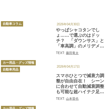
カ
自動車コラム
2026年04月30日
テ
ゴ
やっぱシャコタンでし
リ
ー
ょ……で選ぶのはドッ
チ？ 「ダウンサス」と
「車高調」のメリデメを
解説
TEXT:
藤田竜太
カ
カー用品・グッズ情報
テ
2026年04月17日
ゴ
自動車用品
リ
ー
スマホひとつで減衰力調
整が自由自在！ シーン
に合わせて自動減衰調整
も可能な超ハイテク足
「アクトライド」が凄い!!
TEXT:
山本晋也
カ
カー用品・グッズ情報