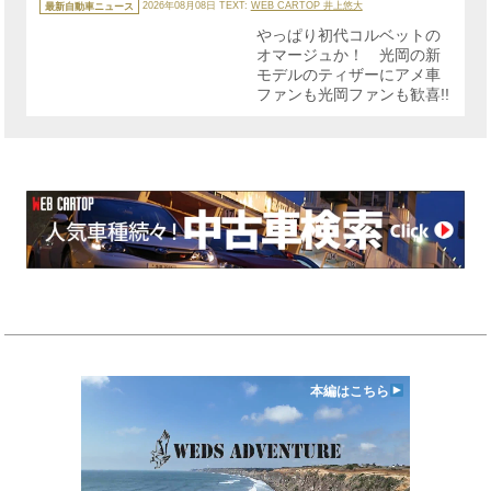
テ
最新自動車ニュース
2026年08月08日
TEXT:
WEB CARTOP 井上悠大
ゴ
リ
やっぱり初代コルベットの
ー
オマージュか！ 光岡の新
モデルのティザーにアメ車
ファンも光岡ファンも歓喜!!
本編はこちら