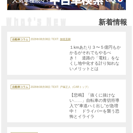
新着情報
カ
テ
自動車コラム
2026年08月08日
TEXT:
御堀直嗣
ゴ
リ
１kmあたり３〜５億円もか
ー
かるがそれでもやるべ
き！ 道路の「電柱」をな
くし地中化する計り知れな
いメリットとは
カ
テ
自動車コラム
2026年08月08日
TEXT: 戸塚正人（CARトップ）
ゴ
リ
【悲鳴】「抜くに抜けな
ー
い……」自転車の青切符導
入で”車道ハミ出し”が急増
中！ ドライバーを襲う恐
怖とイライラ
カ