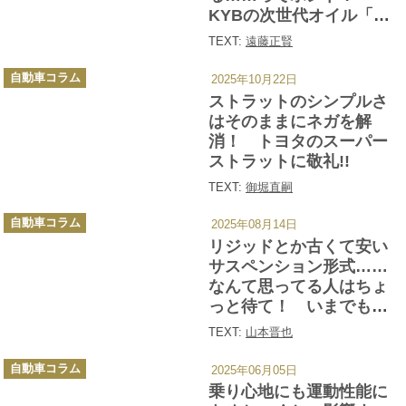
KYBの次世代オイル「サ
ステナルブ」を試したら
TEXT:
遠藤正賢
マジで激変して驚きしか
カ
ない
自動車コラム
2025年10月22日
テ
ゴ
ストラットのシンプルさ
リ
ー
はそのままにネガを解
消！ トヨタのスーパー
ストラットに敬礼!!
TEXT:
御堀直嗣
カ
自動車コラム
2025年08月14日
テ
ゴ
リジッドとか古くて安い
リ
ー
サスペンション形式……
なんて思ってる人はちょ
っと待て！ いまでもク
ロカン4WDがリジッドを
TEXT:
山本晋也
使うことでもわかるよう
カ
に「独立懸架」にはない
自動車コラム
2025年06月05日
テ
ゴ
メリットがある!!
乗り心地にも運動性能に
リ
ー