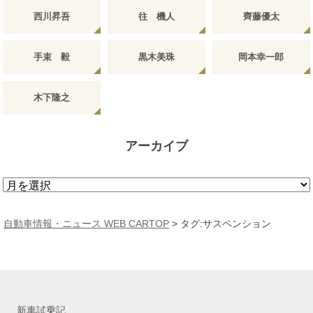
西川昇吾
往 機人
齊藤優太
手束 毅
黒木美珠
岡本幸一郎
木下隆之
アーカイブ
ア
ー
カ
自動車情報・ニュース WEB CARTOP
>
タグ:サスペンション
イ
ブ
新車試乗記