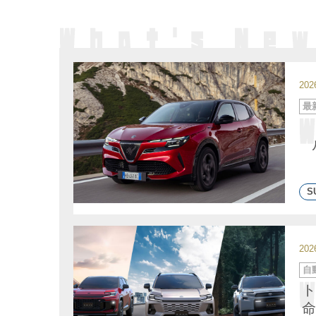
20
カ
最
テ
ゴ
リ
ー
S
20
カ
自
テ
ゴ
ト
リ
ー
命