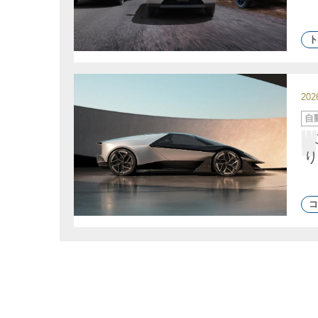
ト
20
カ
自
テ
ゴ
リ
ー
り
コ