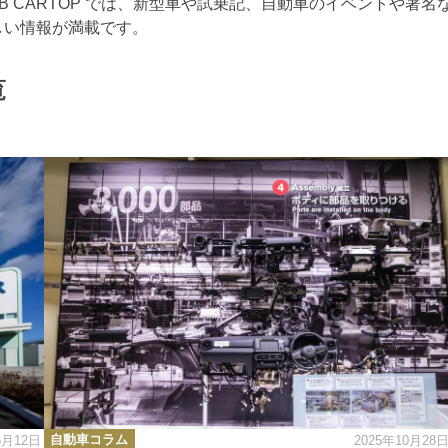
 CARTOP では、新型車や試乗記、自動車のイベントや著名
しい情報が満載です。
覧
カ
自動車コラム
5月12日
2025年10月28
テ