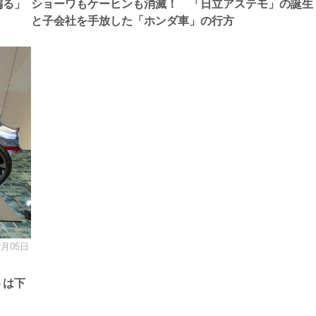
偏る」
ショーワもケーヒンも消滅！ 「日立アステモ」の誕生
と子会社を手放した「ホンダ車」の行方
2月05日
トは下