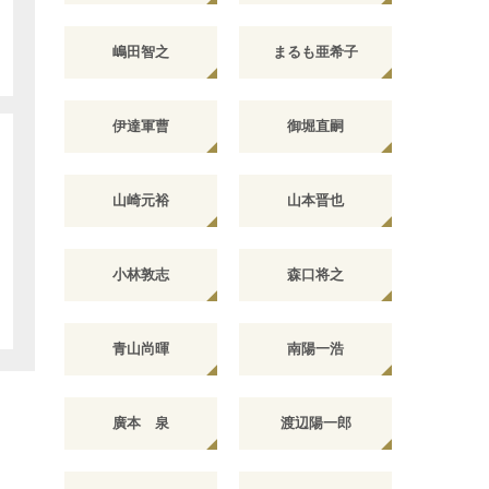
嶋田智之
まるも亜希子
伊達軍曹
御堀直嗣
山崎元裕
山本晋也
小林敦志
森口将之
青山尚暉
南陽一浩
廣本 泉
渡辺陽一郎