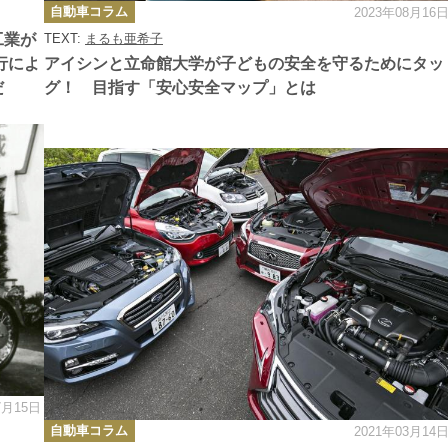
カ
自動車コラム
2023年08月16
テ
ゴ
工業が
TEXT:
まるも亜希子
リ
ー
行によ
アイシンと立命館大学が子どもの安全を守るためにタッ
だ
グ！ 目指す「安心安全マップ」とは
7月15日
カ
自動車コラム
2021年03月14
テ