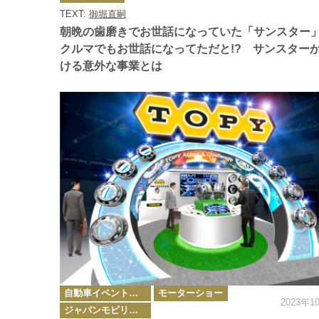
ゴ
TEXT:
御堀直嗣
リ
ー
朝晩の歯磨きでお世話になっていた「サンスター
クルマでもお世話になってただと!? サンスター
ける意外な事業とは
カ
自動車イベント・カーイベント
モーターショー
テ
2023年1
ゴ
ジャパンモビリティショー
リ