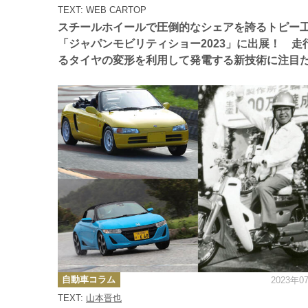
ー
TEXT: WEB CARTOP
スチールホイールで圧倒的なシェアを誇るトピー
「ジャパンモビリティショー2023」に出展！ 走
るタイヤの変形を利用して発電する新技術に注目
カ
自動車コラム
2023年0
テ
ゴ
TEXT:
山本晋也
リ