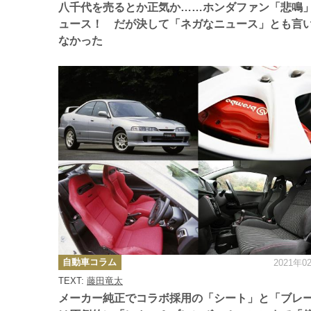
ー
八千代を売るとか正気か……ホンダファン「悲鳴
ュース！ だが決して「ネガなニュース」とも言
なかった
カ
自動車コラム
2021年0
テ
ゴ
TEXT:
藤田竜太
リ
ー
メーカー純正でコラボ採用の「シート」と「ブレ