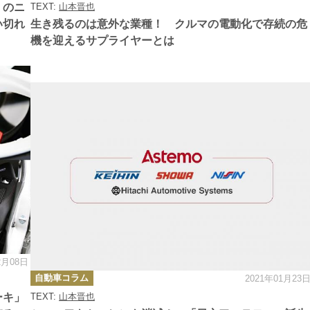
ゴ
」のニ
TEXT:
山本晋也
リ
ー
い切れ
生き残るのは意外な業種！ クルマの電動化で存続の危
機を迎えるサプライヤーとは
2月08日
カ
自動車コラム
2021年01月23
テ
ゴ
ーキ」
TEXT:
山本晋也
リ
ー