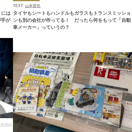
ゴ
TEXT:
山本晋也
リ
ー
」には
タイヤもシートもハンドルもガラスもトランスミッショ
が手が
ンも別の会社が作ってる！ だったら何をもって「自動
車メーカー」っていうの？
0月25日