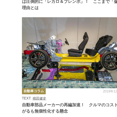
は圧倒的に「レカロ＆ブレンボ」！ ここまで「
理由とは
カ
自動車コラム
2019年1
テ
ゴ
TEXT:
桃田健史
リ
ー
自動車部品メーカーの再編加速！ クルマのコス
がるも無個性化する懸念