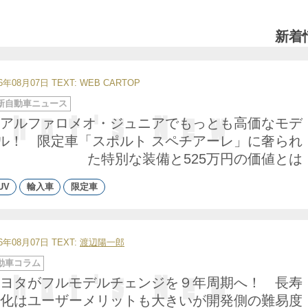
新着
26年08月07日
TEXT: WEB CARTOP
新自動車ニュース
アルファロメオ・ジュニアでもっとも高価なモデ
ル！ 限定車「スポルト スペチアーレ」に奢られ
た特別な装備と525万円の価値とは
UV
輸入車
限定車
26年08月07日
TEXT:
渡辺陽一郎
動車コラム
ヨタがフルモデルチェンジを９年周期へ！ 長寿
化はユーザーメリットも大きいが開発側の難易度