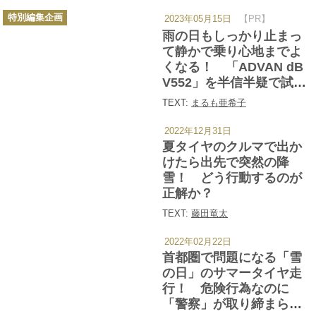
HB01」の性能がマジで凄
カ
い
特別編集企画
2023年05月15日
【PR】
テ
ゴ
雨の日もしっかり止まっ
リ
ー
て静かで乗り心地までよ
くなる！ 「ADVAN dB
V552」を半信半疑で試し
たら本当にそんな都合の
TEXT:
まるも亜希子
いいタイヤだった
2022年12月31日
カ
テ
夏タイヤのクルマで出か
ゴ
リ
けたら出先で突然の降
ー
雪！ どう行動するのが
正解か？
TEXT:
藤田竜太
2022年02月22日
カ
テ
首都圏で問題になる「雪
ゴ
リ
の日」のサマータイヤ走
ー
行！ 危険行為なのに
「警察」が取り締まらな