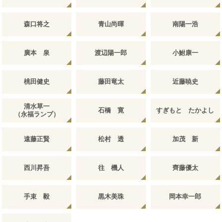
森口将之
青山尚暉
南陽一浩
廣本 泉
渡辺陽一郎
小鮒康一
桃田健史
藤田竜太
近藤暁史
清水草一
石橋 寛
すぎもと たかよし
（永福ランプ）
遠藤正賢
松村 透
加茂 新
西川昇吾
往 機人
齊藤優太
手束 毅
黒木美珠
岡本幸一郎