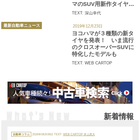
マのSUV用新作タイヤを
一週間使い倒した
TEXT: 深山幸代
カ
最新自動車ニュース
2019年12月23日
テ
ゴ
ヨコハマが３種類の新タ
リ
ー
イヤを発表！ いま流行
のクロスオーバーSUVに
特化したモデルも
TEXT: WEB CARTOP
新着情報
カ
テ
自動車コラム
2026年08月09日
TEXT:
WEB CARTOP 井上悠大
ゴ
リ