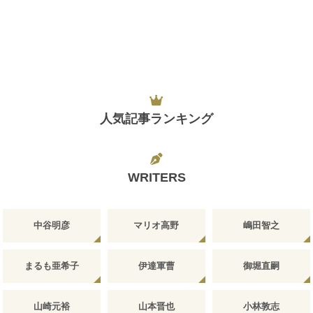
人気記事ランキング
WRITERS
中谷明彦
マリオ高野
嶋田智之
まるも亜希子
伊達軍曹
御堀直嗣
山崎元裕
山本晋也
小林敦志