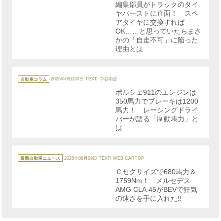
編集部員がトラックのタイ
ー
ヤバーストに直面！ スペ
アタイヤに交換すれば
OK……と思っていたらまさ
かの「自走不可」に陥った
理由とは
カ
テ
自動車コラム
2026年08月09日
TEXT: 中谷明彦
ゴ
リ
ポルシェ911のエンジンは
ー
350馬力でブレーキは1200
馬力！ レーシングドライ
バーが語る「制動馬力」と
は
カ
テ
最新自動車ニュース
2026年08月09日
TEXT: WEB CARTOP
ゴ
リ
Ｃセグサイズで680馬力＆
ー
1759Nm！ メルセデス
AMG CLA 45がBEVで狂気
の速さを手に入れた!!