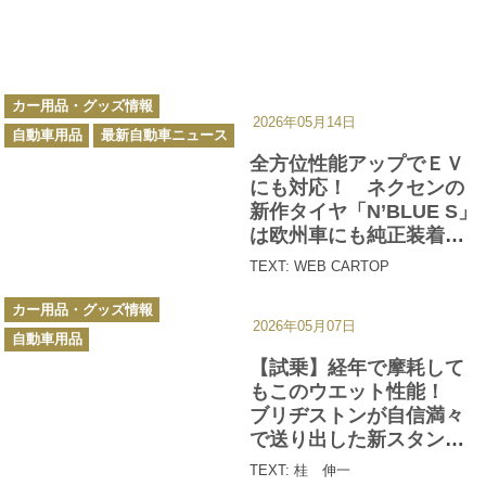
カ
カー用品・グッズ情報
テ
2026年05月14日
ゴ
自動車用品
最新自動車ニュース
リ
ー
全方位性能アップでＥＶ
にも対応！ ネクセンの
新作タイヤ「N’BLUE S」
は欧州車にも純正装着さ
れる実力派だ!!
TEXT: WEB CARTOP
カ
カー用品・グッズ情報
テ
2026年05月07日
ゴ
自動車用品
リ
ー
【試乗】経年で摩耗して
もこのウエット性能！
ブリヂストンが自信満々
で送り出した新スタンダ
ードタイヤ「フィネッサ
TEXT: 桂 伸一