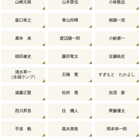
山崎元裕
山本晋也
小林敦志
森口将之
青山尚暉
南陽一浩
廣本 泉
渡辺陽一郎
小鮒康一
桃田健史
藤田竜太
近藤暁史
清水草一
石橋 寛
すぎもと たかよし
（永福ランプ）
遠藤正賢
松村 透
加茂 新
西川昇吾
往 機人
齊藤優太
手束 毅
黒木美珠
岡本幸一郎