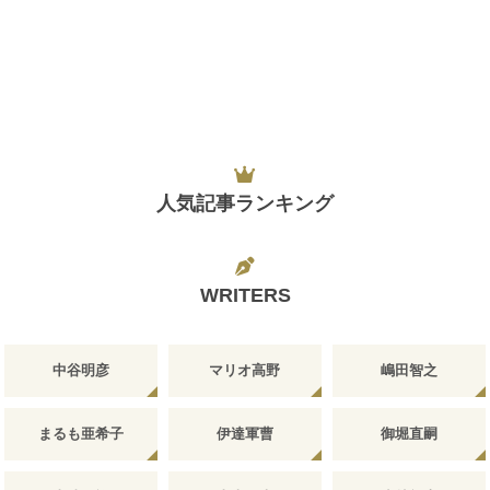
人気記事ランキング
WRITERS
中谷明彦
マリオ高野
嶋田智之
まるも亜希子
伊達軍曹
御堀直嗣