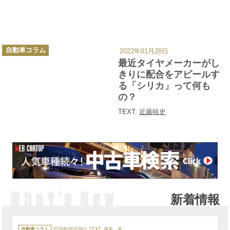
カ
自動車コラム
2022年01月28日
テ
ゴ
最近タイヤメーカーがし
リ
ー
きりに配合をアピールす
る「シリカ」って何も
の？
TEXT:
近藤暁史
新着情報
カ
テ
自動車コラム
2026年08月09日
TEXT:
廣本 泉