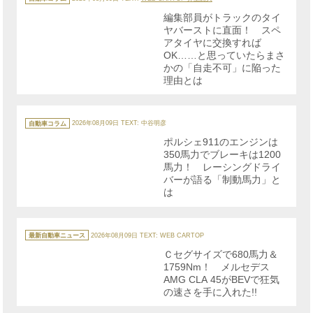
ゴ
リ
編集部員がトラックのタイ
ー
ヤバーストに直面！ スペ
アタイヤに交換すれば
OK……と思っていたらまさ
かの「自走不可」に陥った
理由とは
カ
テ
自動車コラム
2026年08月09日
TEXT: 中谷明彦
ゴ
リ
ポルシェ911のエンジンは
ー
350馬力でブレーキは1200
馬力！ レーシングドライ
バーが語る「制動馬力」と
は
カ
テ
最新自動車ニュース
2026年08月09日
TEXT: WEB CARTOP
ゴ
リ
Ｃセグサイズで680馬力＆
ー
1759Nm！ メルセデス
AMG CLA 45がBEVで狂気
の速さを手に入れた!!