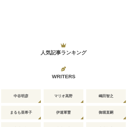
人気記事ランキング
WRITERS
中谷明彦
マリオ高野
嶋田智之
まるも亜希子
伊達軍曹
御堀直嗣