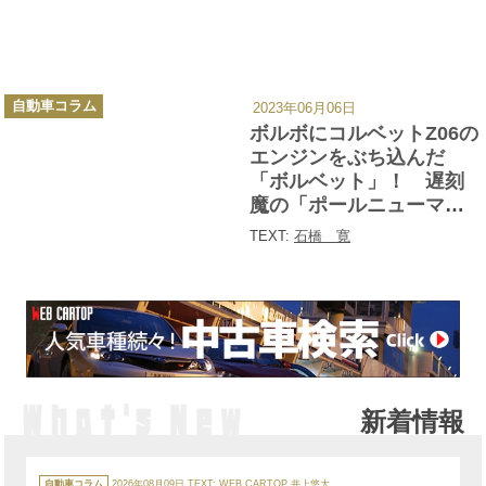
カ
自動車コラム
2023年06月06日
テ
ゴ
ボルボにコルベットZ06の
リ
ー
エンジンをぶち込んだ
「ボルベット」！ 遅刻
魔の「ポールニューマ
ン」に贈られた最強ワゴ
TEXT:
石橋 寛
ンの中身
新着情報
カ
テ
自動車コラム
2026年08月09日
TEXT:
WEB CARTOP 井上悠大