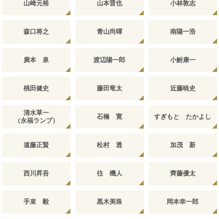
山崎元裕
山本晋也
小林敦志
森口将之
青山尚暉
南陽一浩
廣本 泉
渡辺陽一郎
小鮒康一
桃田健史
藤田竜太
近藤暁史
清水草一
石橋 寛
すぎもと たかよし
（永福ランプ）
遠藤正賢
松村 透
加茂 新
西川昇吾
往 機人
齊藤優太
手束 毅
黒木美珠
岡本幸一郎