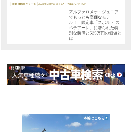
カ
テ
最新自動車ニュース
2026年08月07日
TEXT: WEB CARTOP
ゴ
リ
アルファロメオ・ジュニア
ー
でもっとも高価なモデ
ル！ 限定車「スポルト ス
ペチアーレ」に奢られた特
別な装備と525万円の価値と
は
本編はこちら