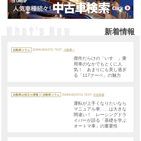
新着情報
カ
テ
自動車コラム
2026年08月07日
TEXT:
小鮒康一
ゴ
リ
傑作だらけの「いすゞ」乗
ー
用車のなかでもとくに人
気！ あまりにも美し過ぎ
る「117クーペ」の魅力
カ
テ
自動車お役立ち情報
自動車コラム
2026年08月07日
TEXT:
中谷明彦
ゴ
リ
運転が上手くなりたいなら
ー
マニュアル車……は大きな
間違い！ レーシングドラ
イバーが語る「基礎を学ぶ
オートマ車」の重要性