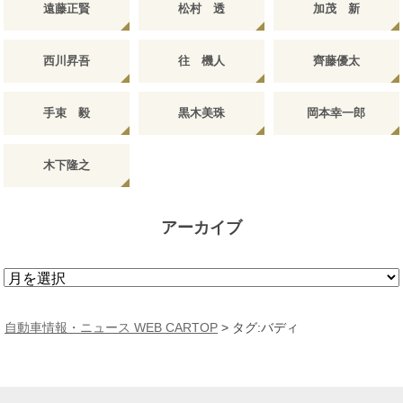
遠藤正賢
松村 透
加茂 新
西川昇吾
往 機人
齊藤優太
手束 毅
黒木美珠
岡本幸一郎
木下隆之
アーカイブ
ア
ー
カ
自動車情報・ニュース WEB CARTOP
>
タグ:バディ
イ
ブ