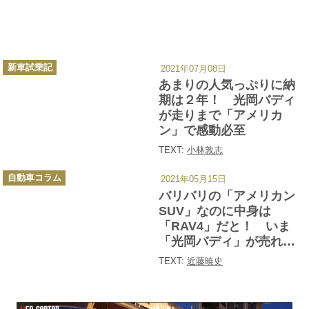
カ
新車試乗記
2021年07月08日
テ
ゴ
あまりの人気っぷりに納
リ
ー
期は２年！ 光岡バディ
が走りまで「アメリカ
ン」で感動必至
TEXT:
小林敦志
カ
自動車コラム
2021年05月15日
テ
ゴ
バリバリの「アメリカン
リ
ー
SUV」なのに中身は
「RAV4」だと！ いま
「光岡バディ」が売れる
ワケ
TEXT:
近藤暁史