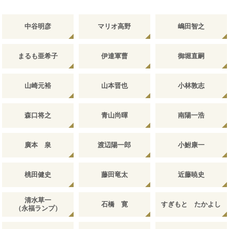
中谷明彦
マリオ高野
嶋田智之
まるも亜希子
伊達軍曹
御堀直嗣
山崎元裕
山本晋也
小林敦志
森口将之
青山尚暉
南陽一浩
廣本 泉
渡辺陽一郎
小鮒康一
桃田健史
藤田竜太
近藤暁史
清水草一
石橋 寛
すぎもと たかよし
（永福ランプ）