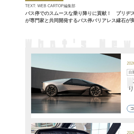
ゴ
TEXT: WEB CARTOP編集部
リ
ー
バス停でのスムースな乗り降りに貢献！ ブリヂ
が専門家と共同開発するバス停バリアレス縁石が
20
カ
自
テ
ゴ
リ
ー
り
コ
20