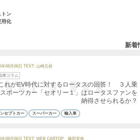
ストン
実用化
新着
26年08月06日
TEXT: 山崎元裕
動車コラム
これがEV時代に対するロータスの回答！ ３人乗
スポーツカー「セオリー１」はロータスファンを
納得させられるか？
ンセプトカー
スーパーカー
輸入車
26年08月06日
TEXT: WEB CARTOP 藤田実寿