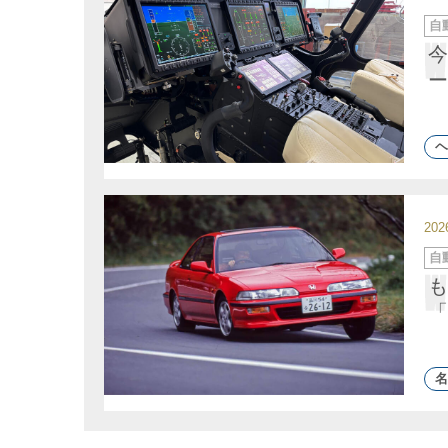
カ
自
テ
ゴ
今
リ
ー
ー
ヘ
20
カ
自
テ
ゴ
も
リ
ー
「
名