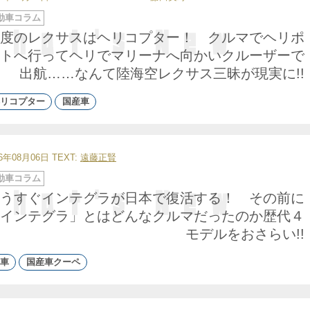
動車コラム
度のレクサスはヘリコプター！ クルマでヘリポ
トへ行ってヘリでマリーナへ向かいクルーザーで
出航……なんて陸海空レクサス三昧が現実に!!
リコプター
国産車
26年08月06日
TEXT:
遠藤正賢
動車コラム
うすぐインテグラが日本で復活する！ その前に
インテグラ」とはどんなクルマだったのか歴代４
モデルをおさらい!!
車
国産車クーペ