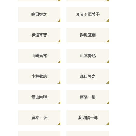
嶋田智之
まるも亜希子
伊達軍曹
御堀直嗣
山崎元裕
山本晋也
小林敦志
森口将之
青山尚暉
南陽一浩
廣本 泉
渡辺陽一郎