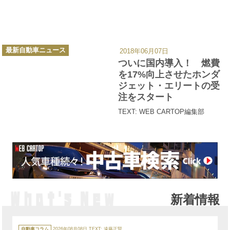
カ
最新自動車ニュース
2018年06月07日
テ
ゴ
ついに国内導入！ 燃費
リ
ー
を17%向上させたホンダ
ジェット・エリートの受
注をスタート
TEXT: WEB CARTOP編集部
新着情報
カ
テ
自動車コラム
2026年08月08日
TEXT:
遠藤正賢