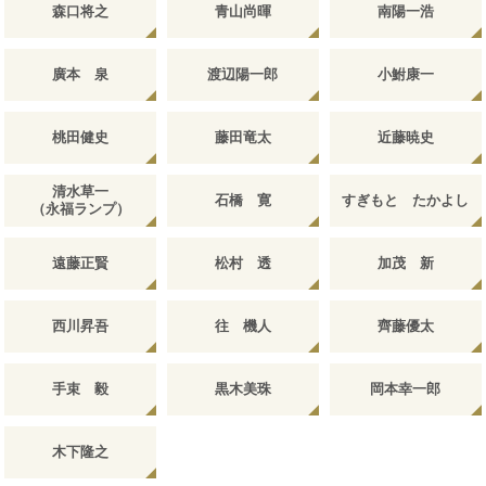
森口将之
青山尚暉
南陽一浩
廣本 泉
渡辺陽一郎
小鮒康一
桃田健史
藤田竜太
近藤暁史
清水草一
石橋 寛
すぎもと たかよし
（永福ランプ）
遠藤正賢
松村 透
加茂 新
西川昇吾
往 機人
齊藤優太
手束 毅
黒木美珠
岡本幸一郎
木下隆之