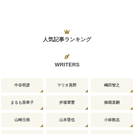
人気記事ランキング
WRITERS
中谷明彦
マリオ高野
嶋田智之
まるも亜希子
伊達軍曹
御堀直嗣
山崎元裕
山本晋也
小林敦志