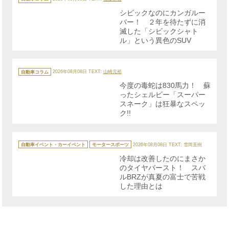
ゴ
リ
シビックなのにカンガルー
ー
バー！ ２年を待たずに消
滅した「シビックシャト
ル」という異色のSUV
カ
テ
自動車コラム
2026年08月08日
TEXT:
山崎元裕
ゴ
リ
今度の毒蛇は830馬力！ 蘇
ー
ったシェルビー「スーパー
スネーク」は狂暴なスペッ
ク!!
カ
テ
自動車イベント・カーイベント
モータースポーツ
2026年08月08日
TEXT: 雪岡直樹
ゴ
リ
冷却は改善したのにまさか
ー
のタイヤバースト！ スバ
ルBRZが真夏の富士で苦戦
した理由とは