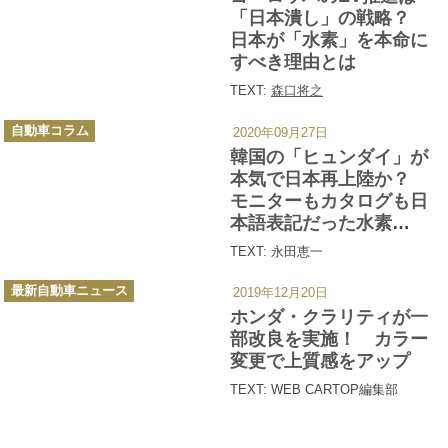
ー
「日本潰し」の戦略？
日本が「水素」を本命に
すべき理由とは
TEXT:
森口将之
カ
自動車コラム
2020年09月27日
テ
ゴ
韓国の「ヒュンダイ」が
リ
ー
本気で日本再上陸か？
モニターもカタログも日
本語表記だった水素
SUV「ネッソ」とは
TEXT: 永田恵一
カ
最新自動車ニュース
2019年12月20日
テ
ゴ
ホンダ・クラリティが一
リ
ー
部改良を実施！ カラー
変更で上質感をアップ
TEXT: WEB CARTOP編集部