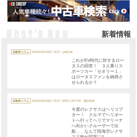
新着情報
カ
テ
自動車コラム
2026年08月06日
TEXT: 山崎元裕
ゴ
リ
これがEV時代に対するロー
ー
タスの回答！ ３人乗りス
ポーツカー「セオリー１」
はロータスファンを納得さ
せられるか？
カ
テ
自動車コラム
2026年08月06日
TEXT: WEB CARTOP 藤田実寿
ゴ
リ
今度のレクサスはヘリコプ
ー
ター！ クルマでヘリポー
トへ行ってヘリでマリーナ
へ向かいクルーザーで出
航……なんて陸海空レクサ
ス三昧が現実に!!