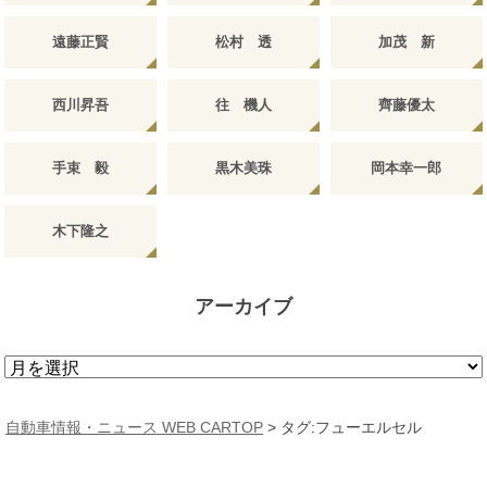
遠藤正賢
松村 透
加茂 新
西川昇吾
往 機人
齊藤優太
手束 毅
黒木美珠
岡本幸一郎
木下隆之
アーカイブ
ア
ー
カ
自動車情報・ニュース WEB CARTOP
>
タグ:フューエルセル
イ
ブ