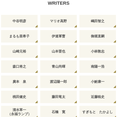
WRITERS
中谷明彦
マリオ高野
嶋田智之
まるも亜希子
伊達軍曹
御堀直嗣
山崎元裕
山本晋也
小林敦志
森口将之
青山尚暉
南陽一浩
廣本 泉
渡辺陽一郎
小鮒康一
桃田健史
藤田竜太
近藤暁史
清水草一
石橋 寛
すぎもと たかよし
（永福ランプ）