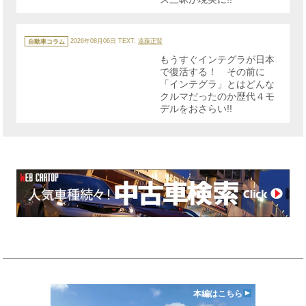
カ
テ
自動車コラム
2026年08月06日
TEXT:
遠藤正賢
ゴ
リ
もうすぐインテグラが日本
ー
で復活する！ その前に
「インテグラ」とはどんな
クルマだったのか歴代４モ
デルをおさらい!!
本編はこちら