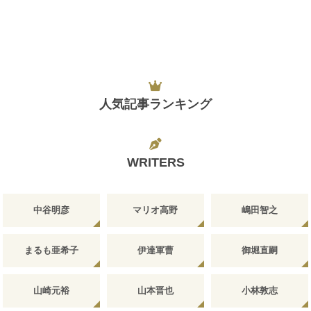
人気記事ランキング
WRITERS
中谷明彦
マリオ高野
嶋田智之
まるも亜希子
伊達軍曹
御堀直嗣
山崎元裕
山本晋也
小林敦志