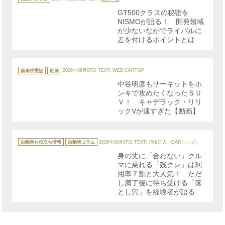
ゴ
リ
GT500クラスの秘密を
ー
NISMOが語る！ 開発領域
が少ないなかでライバルに
差を付けるポイントとは
カ
テ
新車試乗記
動画
2026年08月07日
TEXT: WEB CARTOP
ゴ
リ
中谷明彦もサーキットをホ
ー
ンキで攻めたくなったＳＵ
Ｖ！ キャデラック・リリ
ックVが速すぎた【動画】
カ
テ
自動車お役立ち情報
自動車コラム
2026年08月07日
TEXT: 戸塚正人（CARトップ）
ゴ
リ
身の丈に「合わない」クル
ー
マに乗れる「残クレ」は利
用率７割と大人気！ ただ
し満了後に待ち受ける「落
とし穴」を経験者が語る