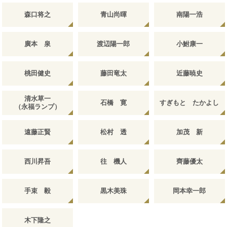
森口将之
青山尚暉
南陽一浩
廣本 泉
渡辺陽一郎
小鮒康一
桃田健史
藤田竜太
近藤暁史
清水草一
石橋 寛
すぎもと たかよし
（永福ランプ）
遠藤正賢
松村 透
加茂 新
西川昇吾
往 機人
齊藤優太
手束 毅
黒木美珠
岡本幸一郎
木下隆之