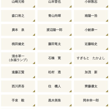
山崎元裕
山本晋也
小林敦志
森口将之
青山尚暉
南陽一浩
廣本 泉
渡辺陽一郎
小鮒康一
桃田健史
藤田竜太
近藤暁史
清水草一
石橋 寛
すぎもと たかよし
（永福ランプ）
遠藤正賢
松村 透
加茂 新
西川昇吾
往 機人
齊藤優太
手束 毅
黒木美珠
岡本幸一郎