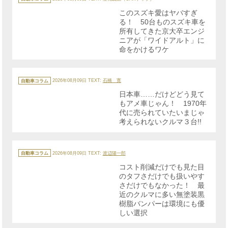
ゴ
リ
このスズキ愛はヤバすぎ
ー
る！ 50台ものスズキ車を
所有してきた京大卒エンジ
ニアが「ワイドアルト」に
命をかけるワケ
カ
テ
自動車コラム
2026年08月09日
TEXT:
石橋 寛
ゴ
リ
日本車……だけどどう見て
ー
もアメ車じゃん！ 1970年
代に売られていたいまじゃ
考えられないクルマ３台!!
カ
テ
自動車コラム
2026年08月09日
TEXT:
渡辺陽一郎
ゴ
リ
コスト削減だけでも見た目
ー
のタフさだけでも扱いやす
さだけでもなかった！ 最
近のクルマに多い無塗装黒
樹脂バンパーは環境にも優
しい選択