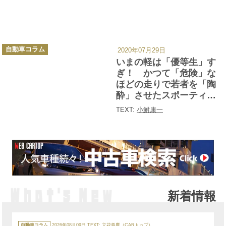
カ
自動車コラム
2020年07月29日
テ
ゴ
いまの軽は「優等生」す
リ
ー
ぎ！ かつて「危険」な
ほどの走りで若者を「陶
酔」させたスポーティ軽
自動車４台
TEXT:
小鮒康一
新着情報
カ
テ
自動車コラム
2026年08月09日
TEXT: 立花義鷹（CARトップ）