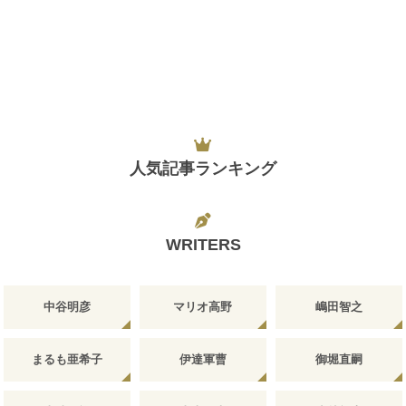
人気記事ランキング
WRITERS
中谷明彦
マリオ高野
嶋田智之
まるも亜希子
伊達軍曹
御堀直嗣