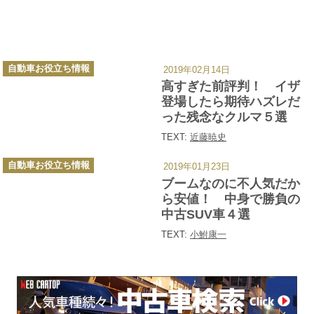
カ
自動車お役立ち情報
2019年02月14日
テ
ゴ
高すぎた前評判！ イザ
リ
ー
登場したら期待ハズレだ
った残念なクルマ５選
TEXT:
近藤暁史
カ
自動車お役立ち情報
2019年01月23日
テ
ゴ
ブームなのに不人気だか
リ
ー
ら安値！ 中身で勝負の
中古SUV車４選
TEXT:
小鮒康一