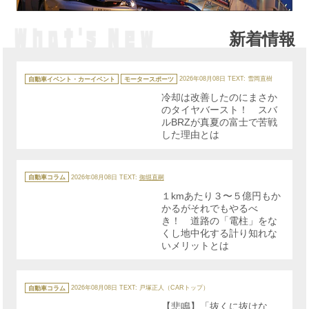
新着情報
カ
テ
自動車イベント・カーイベント
モータースポーツ
2026年08月08日
TEXT: 雪岡直樹
ゴ
リ
冷却は改善したのにまさか
ー
のタイヤバースト！ スバ
ルBRZが真夏の富士で苦戦
した理由とは
カ
テ
自動車コラム
2026年08月08日
TEXT:
御堀直嗣
ゴ
リ
１kmあたり３〜５億円もか
ー
かるがそれでもやるべ
き！ 道路の「電柱」をな
くし地中化する計り知れな
いメリットとは
カ
テ
自動車コラム
2026年08月08日
TEXT: 戸塚正人（CARトップ）
ゴ
リ
【悲鳴】「抜くに抜けな
ー