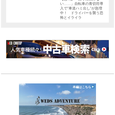
い……」自転車の青切符導
入で”車道ハミ出し”が急増
中！ ドライバーを襲う恐
怖とイライラ
本編はこちら