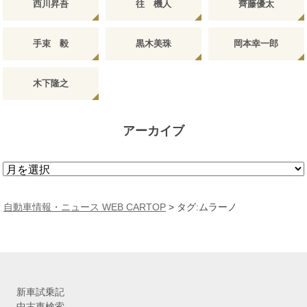
西川昇吾
往 機人
齊藤優太
手束 毅
黒木美珠
岡本幸一郎
木下隆之
アーカイブ
ア
ー
カ
自動車情報・ニュース WEB CARTOP
>
タグ:ムラーノ
イ
ブ
新車試乗記
中古車検索