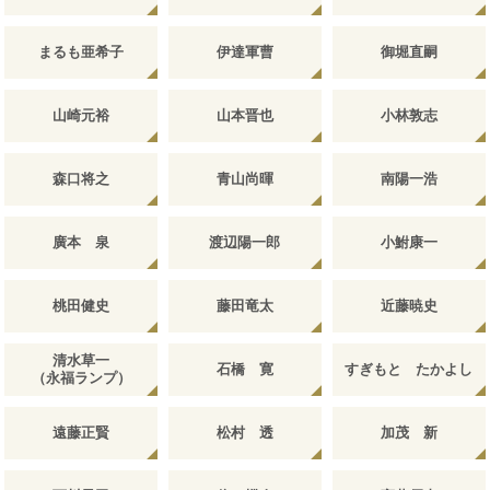
まるも亜希子
伊達軍曹
御堀直嗣
山崎元裕
山本晋也
小林敦志
森口将之
青山尚暉
南陽一浩
廣本 泉
渡辺陽一郎
小鮒康一
桃田健史
藤田竜太
近藤暁史
清水草一
石橋 寛
すぎもと たかよし
（永福ランプ）
遠藤正賢
松村 透
加茂 新