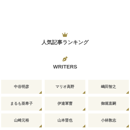
人気記事ランキング
WRITERS
中谷明彦
マリオ高野
嶋田智之
まるも亜希子
伊達軍曹
御堀直嗣
山崎元裕
山本晋也
小林敦志