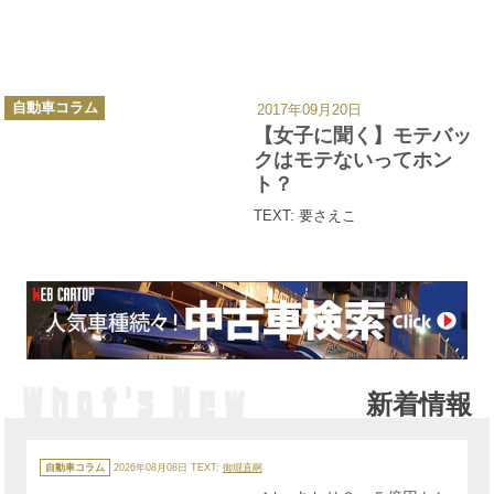
カ
自動車コラム
2017年09月20日
テ
ゴ
【女子に聞く】モテバッ
リ
ー
クはモテないってホン
ト？
TEXT: 要さえこ
新着情報
カ
テ
自動車コラム
2026年08月08日
TEXT:
御堀直嗣
ゴ
リ