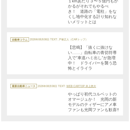
１kmあたり３〜５億円もか
ー
かるがそれでもやるべ
き！ 道路の「電柱」をな
くし地中化する計り知れな
いメリットとは
カ
テ
自動車コラム
2026年08月08日
TEXT: 戸塚正人（CARトップ）
ゴ
リ
【悲鳴】「抜くに抜けな
ー
い……」自転車の青切符導
入で”車道ハミ出し”が急増
中！ ドライバーを襲う恐
怖とイライラ
カ
テ
最新自動車ニュース
2026年08月08日
TEXT:
WEB CARTOP 井上悠大
ゴ
リ
やっぱり初代コルベットの
ー
オマージュか！ 光岡の新
モデルのティザーにアメ車
ファンも光岡ファンも歓喜!!