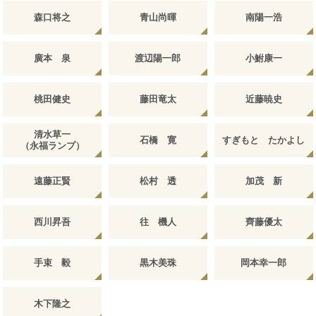
森口将之
青山尚暉
南陽一浩
廣本 泉
渡辺陽一郎
小鮒康一
桃田健史
藤田竜太
近藤暁史
清水草一
石橋 寛
すぎもと たかよし
（永福ランプ）
遠藤正賢
松村 透
加茂 新
西川昇吾
往 機人
齊藤優太
手束 毅
黒木美珠
岡本幸一郎
木下隆之